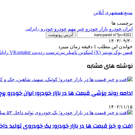
منبع:همشهری آنلاین
برچسب ها
ايران خودرو
بازار خودرو
خبر مهم
خودرو
خودرو - ایرانی
آدرس رونوشت
۱۴۰۳/۰۹/۳۰
خواندن این مطلب 1 دقیقه زمان میبرد
فیس بوک
توییتر (X)
لینکدین
‫تامبلر
‫پین‌ترست
‫رددیت
‫VKontakte
رایان
نوشته های مشابه
ادامه روند ریزشی قیمت ها در بازار خودرو؛ ایران خودرو پ
۱۴۰۲/۱۱/۱۵
افت و خیز قیمت ها در بازار خودرو؛ یک خودروی تولید داخل ۵۳ میلیون تومان گران شد | جدول قیمت