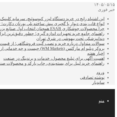
۱۴۰۵/۰۵/۱۵
خبر فوری
این اشتباه رایج در خرید دستگاه لیزر کیوسوئیچ، سرمایه کلینیک‌ها
انواع قاب بندی دیوار با گچبری پیش ساخته پلی یورتان دکارت
چرا محصولات جوشکاری ESAB همچنان انتخاب اول صنایع بزرگ هستند؟
راهنمای جامع خرید تجهیزات اندازه گیری؛ چطور دقیق‌ترین ابزاره
دندانپزشکی تحت بیهوشی در شرق تهران
سوالات متداول درباره خرید و نصب گیت فروشگاهی؛ از قیمت
بروکر دبلیو ام مارکتس (WM Markets) چیست و چه خدماتی ارائه می‌دهد؟
اخبار هفته
اهمیت آگهی برای تبلیغ محصول، خدمات و برندینگ در صنعت
راهنمای خرید لیبل برای بسته‌بندی، چاپ بارکد و محصولات صن
ورود
نوشته تصادفی
سایدبار
منو