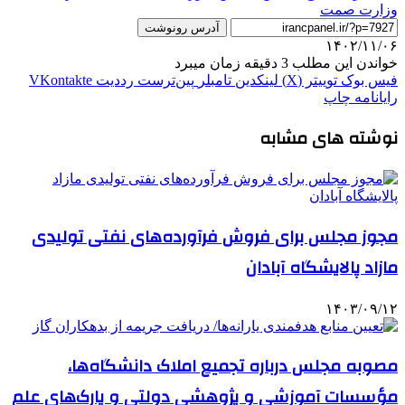
وزارت صمت
آدرس رونوشت
۱۴۰۲/۱۱/۰۶
خواندن این مطلب 3 دقیقه زمان میبرد
فیس بوک
توییتر (X)
لینکدین
‫تامبلر
‫پین‌ترست
‫رددیت
‫VKontakte
رایانامه
چاپ
نوشته های مشابه
مجوز مجلس برای فروش فرآورده‌های نفتی تولیدی
مازاد پالایشگاه آبادان
۱۴۰۳/۰۹/۱۲
مصوبه مجلس درباره تجمیع املاک دانشگاه‌ها،
مؤسسات آموزشی و پژوهشی دولتی و پارک‌های علم