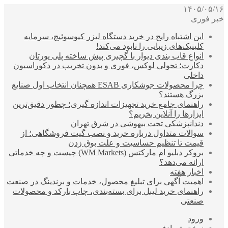
۱۴۰۵/۰۵/۱۶
خبر فوری
این اشتباه رایج در خرید دستگاه لیزر کیوسوئیچ، سرمایه
کلینیک‌های زیبایی را نابود می‌کند!
انواع قاب بندی دیوار با گچبری پیش ساخته پلی یورتان
دکارت؛ تحولی لوکس، فوری و بدون تخریب در دکوراسیون
داخلی
چرا محصولات جوشکاری ESAB همچنان انتخاب اول صنایع
بزرگ هستند؟
راهنمای جامع خرید تجهیزات اندازه گیری؛ چطور دقیق‌ترین
ابزارها را آنلاین بخریم؟
دندانپزشکی تحت بیهوشی در شرق تهران
سوالات متداول درباره خرید و نصب گیت فروشگاهی؛ از
قیمت تا تنظیم حساسیت و علت بوق زدن
بروکر دبلیو ام مارکتس (WM Markets) چیست و چه خدماتی
ارائه می‌دهد؟
اخبار هفته
اهمیت آگهی برای تبلیغ محصول، خدمات و برندینگ در صنعت
راهنمای خرید لیبل برای بسته‌بندی، چاپ بارکد و محصولات
صنعتی
ورود