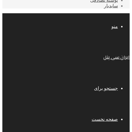
نوشته تصادفی
سایدبار
منو
ایران سی پنل
جستجو برای
صفحه نخست