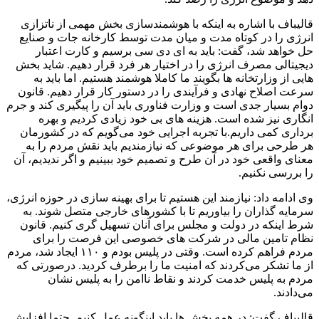
قالیباف با اشاره به اینکه با هوشمندسازی بخش مهمی از ناتزازی
انرژی را در کوتاه مدت و میان مدت توسط کارخانه جات و صنایع
حل خواهد شد، گفت: باید به ای دی سی برسیم و کارت اعتبار
دیجیتالی مصرف انرژی را در اختیار هر فرد قرار دهیم. شاید بخش
هایی از وزارتخانه ها بگویند ما کاملا هوشمند هستیم. اما باید به
سرعت اصلاح نهادی و فرآیندی را در دستور کار قرار دهیم. قانون
دوام بسیار جدی است و وزارت فناوری باید آن را پیگیری کند و جرم
انگاری نیز شده است. هزینه های بی خود زیادی کردیم و بهره
برداری کمی داریم.با تجربه اجرایی خود می‌گویم که در کشورمان
هر طرحی برای هر موضوعی که نیازمندیم باید نقش مردم را به
معنای واقعی خود در آن طرح و تصمیم خود ببینیم و اگر ندیدیم، آن
را بررسی نکنیم.
وی ادامه داد: نیازمند این هستیم تا برای بهینه سازی در حوزه انرژی،
سرمایه گذاران را بیاوریم تا با کشورهای خارجی متصل شوند. به
شرط اینکه در دولت و مجلس برای آنان تسهیل گری کنیم. قانون
نظام تامین مالی در شرکت های خصوصی این فرصت را برای
مردم فراهم کرده است. وقتی در پلیس بودم و ۱۱۰ ایجاد شد، مردم
از ما تشکر می‌کردند که امنیت ما را برطرف کردید. درصورتی که
مردم به پلیس خدمت کردند و نقاط ناامن را به پلیس نشان
می‌دادند.
قالیباف گفت: در همه بخش ها باید اینگونه عمل کنیم. حتما افزایش