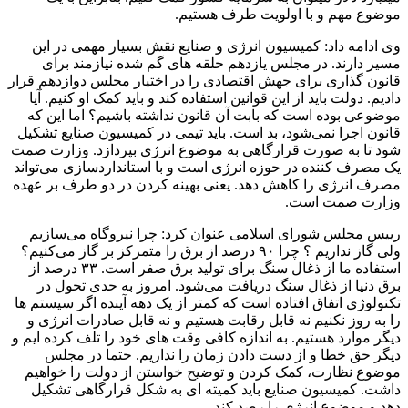
موضوع مهم و با اولویت طرف هستیم.
وی ادامه داد: کمیسیون انرژی و صنایع نقش بسیار مهمی در این
مسیر دارند. در مجلس یازدهم حلقه های گم شده نیازمند برای
قانون گذاری برای جهش اقتصادی را در اختیار مجلس دوازدهم قرار
دادیم. دولت باید از این قوانین استفاده کند و باید کمک او کنیم. آیا
موضوعی بوده است که بابت آن قانون نداشته باشیم؟ اما این که
قانون اجرا نمی‌شود، بد است. باید تیمی در کمیسیون صنایع تشکیل
شود تا به صورت قرارگاهی به موضوع انرژی بپردازد. وزارت صمت
یک مصرف کننده در حوزه انرژی است و با استانداردسازی می‌تواند
مصرف انرژی را کاهش دهد. یعنی بهینه کردن در دو طرف بر عهده
وزارت صمت است.
رییس مجلس شورای اسلامی عنوان کرد: چرا نیروگاه می‌سازیم
ولی گاز نداریم ؟ چرا ۹۰ درصد از برق را متمرکز بر گاز می‌کنیم؟
استفاده ما از ذغال سنگ برای تولید برق صفر است. ۳۳ درصد از
برق دنیا از ذغال سنگ دریافت می‌شود. امروز به حدی تحول در
تکنولوژی اتفاق افتاده است که کمتر از یک دهه آینده اگر سیستم ها
را به روز نکنیم نه قابل رقابت هستیم و نه قابل صادرات انرژی و
دیگر موارد هستیم. به اندازه کافی وقت های خود را تلف کرده ایم و
دیگر حق خطا و از دست دادن زمان را نداریم. حتما در مجلس
موضوع نظارت، کمک کردن و توضیح خواستن از دولت را خواهیم
داشت. کمیسیون صنایع باید کمیته ای به شکل قرارگاهی تشکیل
دهد و موضوع انرژی را رصد کند.