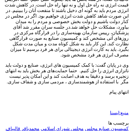
قیمت انرژی نه راه حل اول و نه تنها راه حل است. در کاهش شدت
انرژی مردم باید به گونه ای دخیل باشند تا منفعت آنان را ببینیم. در
این صورت شاهد کاهش شدت انرژی خواهیم بود. اگر در مجلس در
کنار دولت باشیم و دولت بخش خصوصی و مردم را به میدان
بیاورد، مشکلات حل خواهد شد.در جلسه سران مقرر شد آقای
پزشکیان، رییس سازمان بهینه‌سازی را در قرارگاه مرکزی در
روزهای آتی مشخص کند و کمیسیون صنایع به صورت قرارگاهی
نظارت کند. این کار باید به شکل کوتاه مدت و میان مدت شکل
بگیرد. باید به کارت انرژی دیجیتالی برای هر فرد برسیم تا میزان
مصرف انرژی هر فرد مشخص شود.
وی در پایان گفت: با کمک کمیسیون های انرژی، صنایع و دولت باید
ناتزازی انرژی را حل کنیم. حتما حمایت‌های هر بخش باید به انتهای
زنجیره برسد و دقیقا به هدف اصابت کند و این امکان پذیر نیست
مگر با استفاده از هوشمندسازی ، مردمی سازی و شفاف سازی.
انتهای پیام
منبع:ایسنا
برچسب ها
کمیسیون صنایع مجلس
مجلس شورای اسلامی
محمدباقر قالیباف