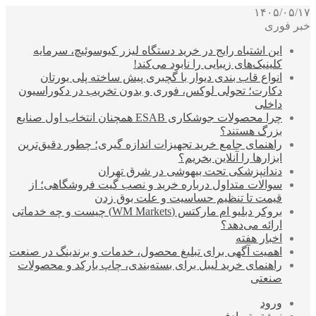
۱۴۰۵/۰۵/۱۷
خبر فوری
این اشتباه رایج در خرید دستگاه لیزر کیوسوئیچ، سرمایه
کلینیک‌های زیبایی را نابود می‌کند!
انواع قاب بندی دیوار با گچبری پیش ساخته پلی یورتان
دکارت؛ تحولی لوکس، فوری و بدون تخریب در دکوراسیون
داخلی
چرا محصولات جوشکاری ESAB همچنان انتخاب اول صنایع
بزرگ هستند؟
راهنمای جامع خرید تجهیزات اندازه گیری؛ چطور دقیق‌ترین
ابزارها را آنلاین بخریم؟
دندانپزشکی تحت بیهوشی در شرق تهران
سوالات متداول درباره خرید و نصب گیت فروشگاهی؛ از
قیمت تا تنظیم حساسیت و علت بوق زدن
بروکر دبلیو ام مارکتس (WM Markets) چیست و چه خدماتی
ارائه می‌دهد؟
اخبار هفته
اهمیت آگهی برای تبلیغ محصول، خدمات و برندینگ در صنعت
راهنمای خرید لیبل برای بسته‌بندی، چاپ بارکد و محصولات
صنعتی
ورود