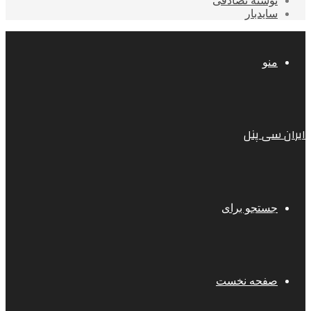
نوشته تصادفی
سایدبار
منو
ایران سی پنل
جستجو برای
صفحه نخست