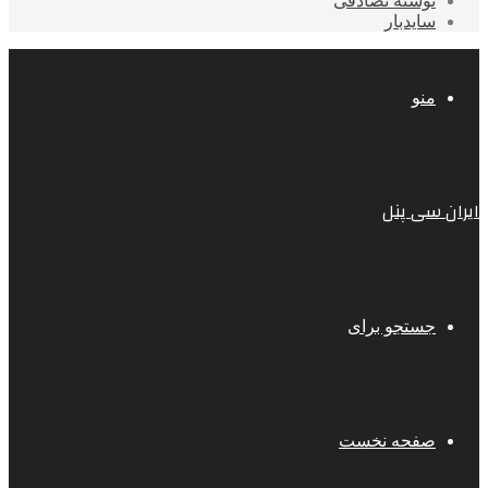
نوشته تصادفی
سایدبار
منو
ایران سی پنل
جستجو برای
صفحه نخست