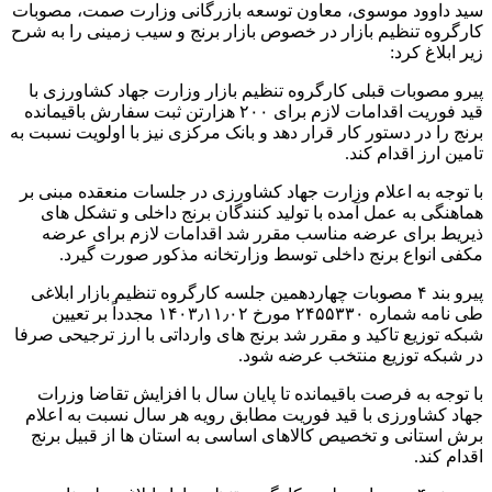
سید داوود موسوی، معاون توسعه بازرگانی وزارت صمت، مصوبات
کارگروه تنظیم بازار در خصوص بازار برنج و سیب زمینی را به شرح
زیر ابلاغ کرد:
پیرو مصوبات قبلی کارگروه تنظیم بازار وزارت جهاد کشاورزی با
قید فوریت اقدامات لازم برای ۲۰۰ هزارتن ثبت سفارش باقیمانده
برنج را در دستور کار قرار دهد و بانک مرکزی نیز با اولویت نسبت به
تامین ارز اقدام کند.
با توجه به اعلام وزارت جهاد کشاورزی در جلسات منعقده مبنی بر
هماهنگی به عمل آمده با تولید کنندگان برنج داخلی و تشکل های
ذیریط برای عرضه مناسب مقرر شد اقدامات لازم برای عرضه
مکفی انواع برنج داخلی توسط وزارتخانه مذکور صورت گیرد.
پیرو بند ۴ مصوبات چهاردهمین جلسه کارگروه تنظیم بازار ابلاغی
طی نامه شماره ۲۴۵۵۳۳۰ مورخ ۱۴۰۳٫۱۱٫۰۲ مجدداً بر تعیین
شبکه توزیع تاکید و مقرر شد برنج های وارداتی با ارز ترجیحی صرفا
در شبکه توزیع منتخب عرضه شود.
با توجه به فرصت باقیمانده تا پایان سال با افزایش تقاضا وزرات
جهاد کشاورزی با قید فوریت مطابق رویه هر سال نسبت به اعلام
برش استانی و تخصیص کالاهای اساسی به استان ها از قبیل برنج
اقدام کند.