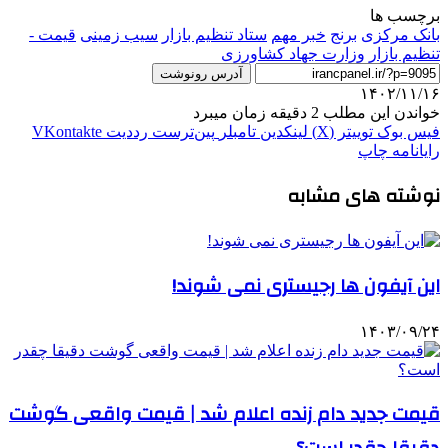
برچسب ها
بانک مرکزی
برنج
خبر مهم
ستاد تنظيم بازار
سیب زمینی
قیمت -
تنظیم بازار
وزارت جهاد کشاورزی
آدرس رونوشت
۱۴۰۲/۱۱/۱۶
خواندن این مطلب 2 دقیقه زمان میبرد
فیس بوک
توییتر (X)
لینکدین
‫تامبلر
‫پین‌ترست
‫رددیت
‫VKontakte
رایانامه
چاپ
نوشته های مشابه
این آیفون ها رجیستری نمی شوند!
۱۴۰۳/۰۹/۲۴
قیمت جدید دام‌ زنده اعلام شد | قیمت واقعی گوشت