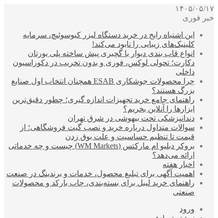
۱۴۰۵/۰۵/۱۷
خبر فوری
این اشتباه رایج در خرید دستگاه لیزر کیوسوئیچ، سرمایه
کلینیک‌های زیبایی را نابود می‌کند!
انواع قاب بندی دیوار با گچبری پیش ساخته پلی یورتان
دکارت؛ تحولی لوکس، فوری و بدون تخریب در دکوراسیون
داخلی
چرا محصولات جوشکاری ESAB همچنان انتخاب اول صنایع
بزرگ هستند؟
راهنمای جامع خرید تجهیزات اندازه گیری؛ چطور دقیق‌ترین
ابزارها را آنلاین بخریم؟
دندانپزشکی تحت بیهوشی در شرق تهران
سوالات متداول درباره خرید و نصب گیت فروشگاهی؛ از
قیمت تا تنظیم حساسیت و علت بوق زدن
بروکر دبلیو ام مارکتس (WM Markets) چیست و چه خدماتی
ارائه می‌دهد؟
اخبار هفته
اهمیت آگهی برای تبلیغ محصول، خدمات و برندینگ در صنعت
راهنمای خرید لیبل برای بسته‌بندی، چاپ بارکد و محصولات
صنعتی
ورود