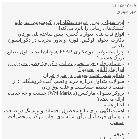
۱۴۰۵/۰۵/۱۷
خبر فوری
این اشتباه رایج در خرید دستگاه لیزر کیوسوئیچ، سرمایه
کلینیک‌های زیبایی را نابود می‌کند!
انواع قاب بندی دیوار با گچبری پیش ساخته پلی یورتان
دکارت؛ تحولی لوکس، فوری و بدون تخریب در دکوراسیون
داخلی
چرا محصولات جوشکاری ESAB همچنان انتخاب اول صنایع
بزرگ هستند؟
راهنمای جامع خرید تجهیزات اندازه گیری؛ چطور دقیق‌ترین
ابزارها را آنلاین بخریم؟
دندانپزشکی تحت بیهوشی در شرق تهران
سوالات متداول درباره خرید و نصب گیت فروشگاهی؛ از
قیمت تا تنظیم حساسیت و علت بوق زدن
بروکر دبلیو ام مارکتس (WM Markets) چیست و چه خدماتی
ارائه می‌دهد؟
اخبار هفته
اهمیت آگهی برای تبلیغ محصول، خدمات و برندینگ در صنعت
راهنمای خرید لیبل برای بسته‌بندی، چاپ بارکد و محصولات
صنعتی
ورود