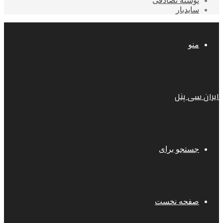
نوشته تصادفی
سایدبار
منو
ایران سی پنل
جستجو برای
صفحه نخست