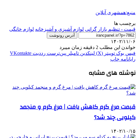
منبع:همشهری آنلاین
برچسب ها
قیمت - تنظیم بازار
گرانی
لوازم آشپزی و آشپزخانه
لوازم خانگی
آدرس رونوشت
۱۴۰۲/۱۱/۰۶
خواندن این مطلب 2 دقیقه زمان میبرد
فیس بوک
توییتر (X)
لینکدین
‫تامبلر
‫پین‌ترست
‫رددیت
‫VKontakte
رایانامه
چاپ
نوشته های مشابه
قیمت مرغ گرم کاهش یافت | مرغ گرم و منجمد
کیلویی چند شد؟
۱۴۰۲/۱۰/۱۵