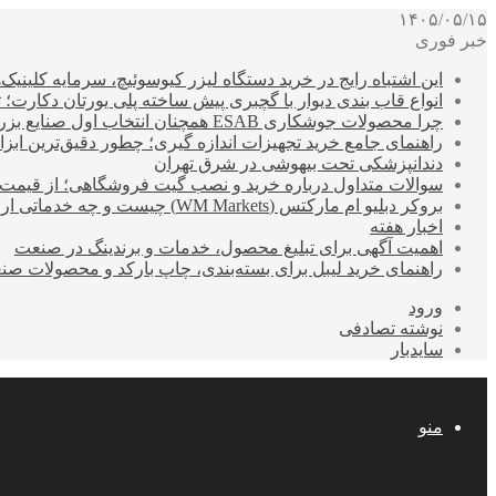
۱۴۰۵/۰۵/۱۵
خبر فوری
این اشتباه رایج در خرید دستگاه لیزر کیوسوئیچ، سرمایه کلینیک‌ها
انواع قاب بندی دیوار با گچبری پیش ساخته پلی یورتان دکارت
چرا محصولات جوشکاری ESAB همچنان انتخاب اول صنایع بزرگ هستند؟
راهنمای جامع خرید تجهیزات اندازه گیری؛ چطور دقیق‌ترین ابزاره
دندانپزشکی تحت بیهوشی در شرق تهران
سوالات متداول درباره خرید و نصب گیت فروشگاهی؛ از قیمت
بروکر دبلیو ام مارکتس (WM Markets) چیست و چه خدماتی ارائه می‌دهد؟
اخبار هفته
اهمیت آگهی برای تبلیغ محصول، خدمات و برندینگ در صنعت
راهنمای خرید لیبل برای بسته‌بندی، چاپ بارکد و محصولات صن
ورود
نوشته تصادفی
سایدبار
منو