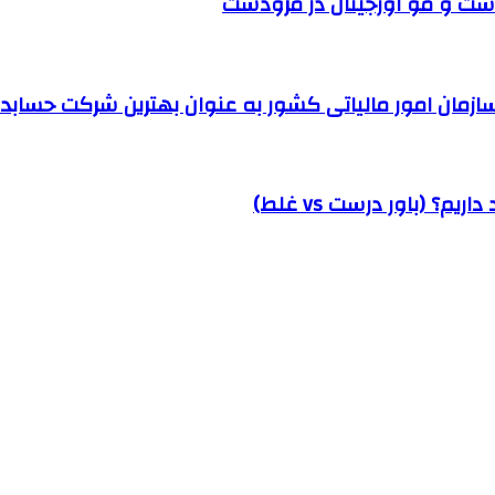
ست و مو اورجینال در مرودشت
مان امور مالیاتی کشور به عنوان بهترین شرکت حسابداری
؟ (باور درست vs غلط)