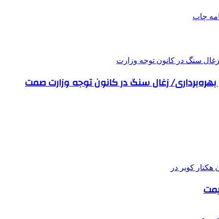
امه
چاپ
ره‌برداری/ زغال سنگ در کانون توجه وزارت صمت
یمت