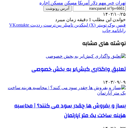
تهران
خبر مهم
دلار آمريكا
مسکن
مسکن اجاره
آدرس رونوشت
۱۴۰۲/۱۰/۲۵
خواندن این مطلب 1 دقیقه زمان میبرد
فیس بوک
توییتر (X)
لینکدین
‫تامبلر
‫پین‌ترست
‫رددیت
‫VKontakte
رایانامه
چاپ
نوشته های مشابه
تعلیق واگذاری کیش‌ایر به بخش خصوصی
۱۴۰۳/۰۹/۰۹
بساز و بفروش ها چقدر سود می کنند؟ | محاسبه
هزینه ساخت یک متر آپارتمان