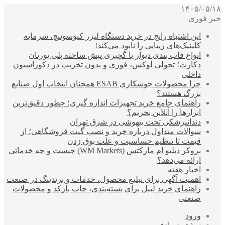
۱۴۰۵/۰۵/۱۸
خبر فوری
این اشتباه رایج در خرید دستگاه لیزر کیوسوئیچ، سرمایه
کلینیک‌های زیبایی را نابود می‌کند!
انواع قاب بندی دیوار با گچبری پیش ساخته پلی یورتان
دکارت؛ تحولی لوکس، فوری و بدون تخریب در دکوراسیون
داخلی
چرا محصولات جوشکاری ESAB همچنان انتخاب اول صنایع
بزرگ هستند؟
راهنمای جامع خرید تجهیزات اندازه گیری؛ چطور دقیق‌ترین
ابزارها را آنلاین بخریم؟
دندانپزشکی تحت بیهوشی در شرق تهران
سوالات متداول درباره خرید و نصب گیت فروشگاهی؛ از
قیمت تا تنظیم حساسیت و علت بوق زدن
بروکر دبلیو ام مارکتس (WM Markets) چیست و چه خدماتی
ارائه می‌دهد؟
اخبار هفته
اهمیت آگهی برای تبلیغ محصول، خدمات و برندینگ در صنعت
راهنمای خرید لیبل برای بسته‌بندی، چاپ بارکد و محصولات
صنعتی
ورود