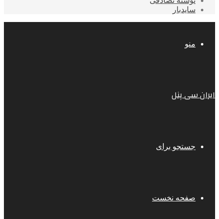
نوشته تصادفی
سایدبار
منو
ایران سی پنل
جستجو برای
صفحه نخست