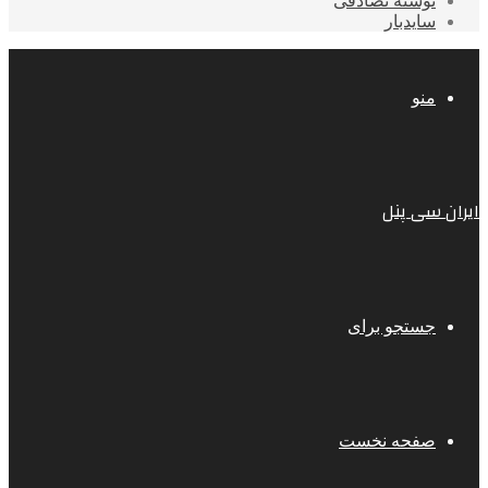
نوشته تصادفی
سایدبار
منو
ایران سی پنل
جستجو برای
صفحه نخست