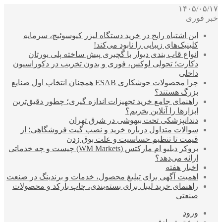
۱۴۰۵/۰۵/۱۷
خبر فوری
این اشتباه رایج در خرید دستگاه لیزر کیوسوئیچ، سرمایه
کلینیک‌های زیبایی را نابود می‌کند!
انواع قاب بندی دیوار با گچبری پیش ساخته پلی یورتان
دکارت؛ تحولی لوکس، فوری و بدون تخریب در دکوراسیون
داخلی
چرا محصولات جوشکاری ESAB همچنان انتخاب اول صنایع
بزرگ هستند؟
راهنمای جامع خرید تجهیزات اندازه گیری؛ چطور دقیق‌ترین
ابزارها را آنلاین بخریم؟
دندانپزشکی تحت بیهوشی در شرق تهران
سوالات متداول درباره خرید و نصب گیت فروشگاهی؛ از
قیمت تا تنظیم حساسیت و علت بوق زدن
بروکر دبلیو ام مارکتس (WM Markets) چیست و چه خدماتی
ارائه می‌دهد؟
اخبار هفته
اهمیت آگهی برای تبلیغ محصول، خدمات و برندینگ در صنعت
راهنمای خرید لیبل برای بسته‌بندی، چاپ بارکد و محصولات
صنعتی
ورود