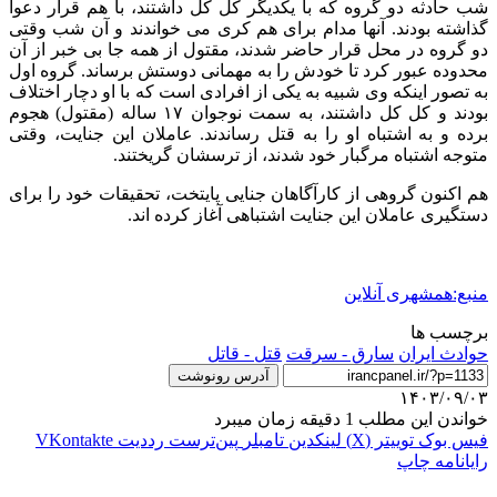
شب حادثه دو گروه که با یکدیگر کل کل داشتند، با هم قرار دعوا
گذاشته بودند. آنها مدام برای هم کری می خواندند و آن شب وقتی
دو گروه در محل قرار حاضر شدند، ‌مقتول از همه جا بی خبر از آن
محدوده عبور کرد تا خودش را به مهمانی دوستش برساند. گروه اول
به تصور اینکه وی شبیه به یکی از افرادی است که با او دچار اختلاف
بودند و کل کل داشتند، ‌به سمت نوجوان ۱۷ ساله (مقتول) هجوم
برده و به اشتباه او را به قتل رساندند. عاملان این جنایت، وقتی
متوجه اشتباه مرگبار خود شدند، از ترسشان گریختند.
هم اکنون گروهی از کارآگاهان جنایی پایتخت، تحقیقات خود را برای
دستگیری عاملان این جنایت اشتباهی آغاز کرده اند.
منبع:همشهری آنلاین
برچسب ها
حوادث ایران
سارق - سرقت
قتل - قاتل
آدرس رونوشت
۱۴۰۳/۰۹/۰۳
خواندن این مطلب 1 دقیقه زمان میبرد
فیس بوک
توییتر (X)
لینکدین
‫تامبلر
‫پین‌ترست
‫رددیت
‫VKontakte
رایانامه
چاپ