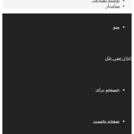
نوشته تصادفی
سایدبار
منو
ایران سی پنل
جستجو برای
صفحه نخست