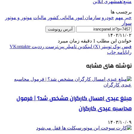
منبع:همشهری آنلاین
برچسب ها
خبر مهم
خودرو
سازمان امور مالیاتی کشور
مالیات
موتور و موتور
سوار
آدرس رونوشت
۱۴۰۲/۱۱/۰۲
خواندن این مطلب 1 دقیقه زمان میبرد
فیس بوک
توییتر (X)
لینکدین
‫تامبلر
‫پین‌ترست
‫رددیت
‫VKontakte
رایانامه
چاپ
نوشته های مشابه
مبلغ عیدی امسال کارگران مشخص شد؟ | فرمول
محاسبه عیدی کارگران
۱۴۰۳/۱۰/۰۹