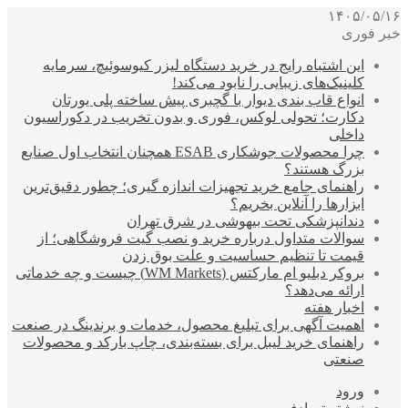
۱۴۰۵/۰۵/۱۶
خبر فوری
این اشتباه رایج در خرید دستگاه لیزر کیوسوئیچ، سرمایه
کلینیک‌های زیبایی را نابود می‌کند!
انواع قاب بندی دیوار با گچبری پیش ساخته پلی یورتان
دکارت؛ تحولی لوکس، فوری و بدون تخریب در دکوراسیون
داخلی
چرا محصولات جوشکاری ESAB همچنان انتخاب اول صنایع
بزرگ هستند؟
راهنمای جامع خرید تجهیزات اندازه گیری؛ چطور دقیق‌ترین
ابزارها را آنلاین بخریم؟
دندانپزشکی تحت بیهوشی در شرق تهران
سوالات متداول درباره خرید و نصب گیت فروشگاهی؛ از
قیمت تا تنظیم حساسیت و علت بوق زدن
بروکر دبلیو ام مارکتس (WM Markets) چیست و چه خدماتی
ارائه می‌دهد؟
اخبار هفته
اهمیت آگهی برای تبلیغ محصول، خدمات و برندینگ در صنعت
راهنمای خرید لیبل برای بسته‌بندی، چاپ بارکد و محصولات
صنعتی
ورود