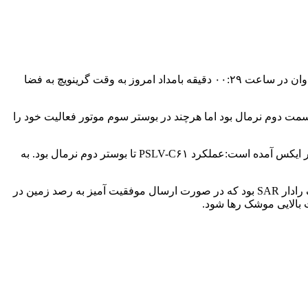
به گزارش خبر گزاری مهر به نقل از اسپیس، ماهواره EOS-۰۹ سازمان فضایی هند(ISRO) همراه یک موشک PSLV از مقر فضایی ساتیش داوان در ساعت ۰۰:۲۹ دقیقه بامداد امروز به وقت گرینویچ به فضا
تاب چهار قسمتی است. عملکرد موشک تا قسمت دوم نرمال بود اما هرچند در بوستر سوم موتور فعالیت خود را
مقامات ISRO نیز همین بیانیه را در شبکه های اجتماعی اعلام و از موشک مذکور به نام PSLV-C۶۱ نام بردند. در بیانیه سازمان فضایی هند در ایکس آمده است:عملکرد PSLV-C۶۱ تا بوستر دوم نرمال بود. به
پرتاب ماهواره EOS-۰۹ قرار بود نهمین ماموریت در ارسال مجموعه ماهواره های نظارت زمین به مدار سیاره باشد. این ماهواره مجهز به یک رادار SAR بود که در صورت ارسال موفقیت آمیز به رصد زمین در