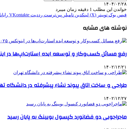
۱۴۰۴/۰۲/۲۸
خواندن این مطلب 1 دقیقه زمان میبرد
فیس بوک
توییتر (X)
لینکدین
‫تامبلر
‫پین‌ترست
‫رددیت
‫VKontakte
رایان
نوشته های مشابه
رفع مسائل کسب‌وکار و توسعه ایده استارت‌اپ‌ها در اینوت
۱۴۰۲/۱۲/۲۱
طراحی و ساخت اتاق پیوند نشاء پیشرفته در دانشگاه تهر
۱۴۰۲/۱۲/۲۷
ماجراجویی دو فضانورد کپسول بویینگ به پایان رسید