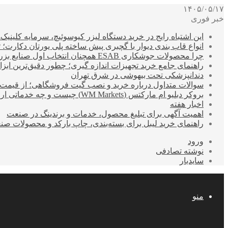
۱۴۰۵/۰۵/۱۷
خبر فوری
این اشتباه رایج در خرید دستگاه لیزر کیوسوئیچ، سرمایه کلینیک‌ها
انواع قاب بندی دیوار با گچبری پیش ساخته پلی یورتان دکارت
چرا محصولات جوشکاری ESAB همچنان انتخاب اول صنایع بزرگ هستند؟
راهنمای جامع خرید تجهیزات اندازه گیری؛ چطور دقیق‌ترین ابزاره
دندانپزشکی تحت بیهوشی در شرق تهران
سوالات متداول درباره خرید و نصب گیت فروشگاهی؛ از قیمت
بروکر دبلیو ام مارکتس (WM Markets) چیست و چه خدماتی ارائه می‌دهد؟
اخبار هفته
اهمیت آگهی برای تبلیغ محصول، خدمات و برندینگ در صنعت
راهنمای خرید لیبل برای بسته‌بندی، چاپ بارکد و محصولات صن
ورود
نوشته تصادفی
سایدبار
منو