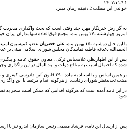
۱۴۰۲/۱۱/۱۶
خواندن این مطلب 2 دقیقه زمان میبرد
به گزارش خبرنگار مهر، چند وقتی است که بحث واگذاری مدیریت 
امروز چهارشنبه -۱۷ بهمن ماه- مجمع فوق‌العاده سهامداران ایران خودرو به منظور تعیین تکلیف مدیریت شرکت برگزار شود.
با این حال دوشنبه -۱۵ بهمن ماه-
علی خضریان
الحمدالله دغدغه قاطبه نمایندگان مجلس شورای اسلامی مبنی بر عد
پس از این اظهارنظر، غلامعباس ترکی، معاون حقوق عامه و پیگیری
شده که احتمال آسیب به منافع دولت و بیت‌المال در این واگذاری وجود
بر همین اساس و با استناد به ماده ۲۹۰ قانون آئین دادرسی کیفری و ماده ۴ دستورالعمل نظارت و پیگیری حقوق عامه، دادستانی کل کشور از وزارت
هیئت تجدیدنظر شورای رقابت، از هرگونه اقدام مرتبط با این واگذاری
در این نامه آمده است که هرگونه اقدامی که ممکن است منجر به تض
شود.
پس از ارسال این نامه، فرشاد مقیمی رئیس سازمان
ایدرو
نیز با ارس