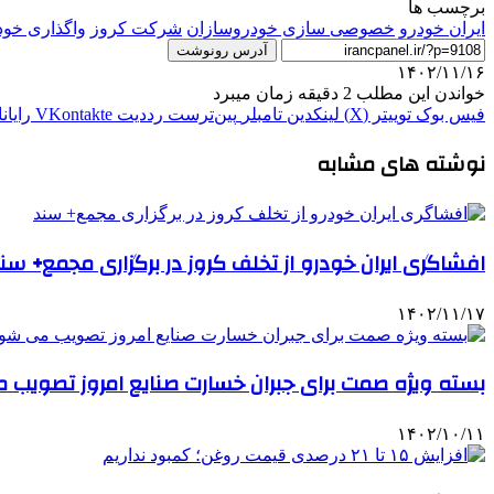
برچسب ها
ایران خودرو
خصوصی سازی خودروسازان
شرکت کروز
واگذاری خود
آدرس رونوشت
۱۴۰۲/۱۱/۱۶
خواندن این مطلب 2 دقیقه زمان میبرد
فیس بوک
توییتر (X)
لینکدین
‫تامبلر
‫پین‌ترست
‫رددیت
‫VKontakte
رایان
نوشته های مشابه
افشاگری ایران خودرو از تخلف کروز در برگزاری مجمع+ سن
۱۴۰۲/۱۱/۱۷
بسته ویژه صمت برای جبران خسارت صنایع امروز تصویب
۱۴۰۲/۱۰/۱۱