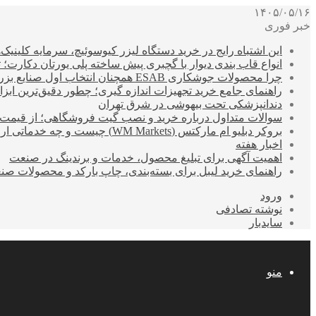
۱۴۰۵/۰۵/۱۶
خبر فوری
این اشتباه رایج در خرید دستگاه لیزر کیوسوئیچ، سرمایه کلینیک‌ها
انواع قاب بندی دیوار با گچبری پیش ساخته پلی یورتان دکارت
چرا محصولات جوشکاری ESAB همچنان انتخاب اول صنایع بزرگ هستند؟
راهنمای جامع خرید تجهیزات اندازه گیری؛ چطور دقیق‌ترین ابزاره
دندانپزشکی تحت بیهوشی در شرق تهران
سوالات متداول درباره خرید و نصب گیت فروشگاهی؛ از قیمت
بروکر دبلیو ام مارکتس (WM Markets) چیست و چه خدماتی ارائه می‌دهد؟
اخبار هفته
اهمیت آگهی برای تبلیغ محصول، خدمات و برندینگ در صنعت
راهنمای خرید لیبل برای بسته‌بندی، چاپ بارکد و محصولات صن
ورود
نوشته تصادفی
سایدبار
منو