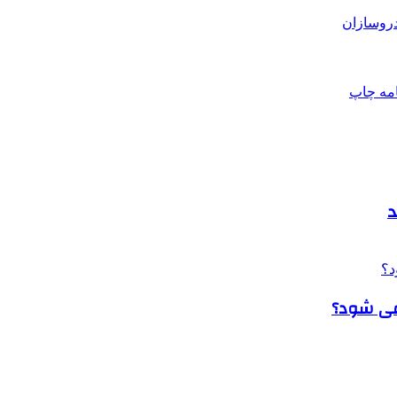
روسازان
امه
چاپ
د
 می شود؟