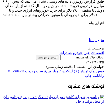
طبق گزارش رویترز، داده های رسمی نشان می دهد که بیش از ۶.۶
میلیون خودروی فروخته شده در چین در سال گذشته از یارانه‌های
دولتی تا سقف ۲۸۰۰ دلار برای خرید خودروهای انرژی جدید و تا
۲۰۰۰ دلار برای خودروهای با موتور احتراقی بیشتر بهره مند شده‌اند.
انتهای پیام
منبع:ایسنا
برچسب ها
اقتصادي
چین
خودرو
صادرات
آدرس رونوشت
۱۴۰۲/۱۰/۲۵
خواندن این مطلب 1 دقیقه زمان میبرد
فیس بوک
توییتر (X)
لینکدین
‫تامبلر
‫پین‌ترست
‫رددیت
‫VKontakte
رایانامه
چاپ
نوشته های مشابه