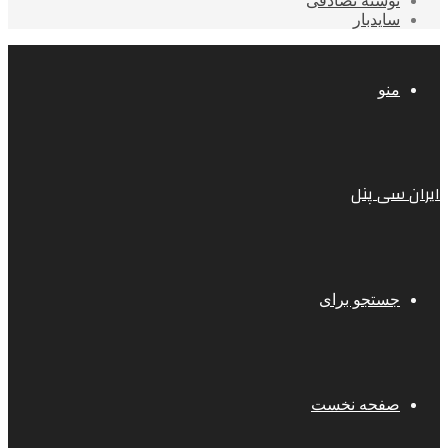
نوشته تصادفی
سایدبار
منو
ایران سی پنل
جستجو برای
صفحه نخست