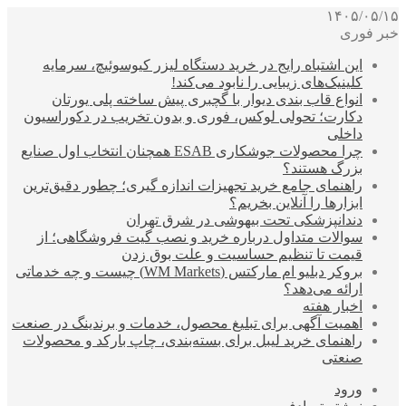
۱۴۰۵/۰۵/۱۵
خبر فوری
این اشتباه رایج در خرید دستگاه لیزر کیوسوئیچ، سرمایه
کلینیک‌های زیبایی را نابود می‌کند!
انواع قاب بندی دیوار با گچبری پیش ساخته پلی یورتان
دکارت؛ تحولی لوکس، فوری و بدون تخریب در دکوراسیون
داخلی
چرا محصولات جوشکاری ESAB همچنان انتخاب اول صنایع
بزرگ هستند؟
راهنمای جامع خرید تجهیزات اندازه گیری؛ چطور دقیق‌ترین
ابزارها را آنلاین بخریم؟
دندانپزشکی تحت بیهوشی در شرق تهران
سوالات متداول درباره خرید و نصب گیت فروشگاهی؛ از
قیمت تا تنظیم حساسیت و علت بوق زدن
بروکر دبلیو ام مارکتس (WM Markets) چیست و چه خدماتی
ارائه می‌دهد؟
اخبار هفته
اهمیت آگهی برای تبلیغ محصول، خدمات و برندینگ در صنعت
راهنمای خرید لیبل برای بسته‌بندی، چاپ بارکد و محصولات
صنعتی
ورود