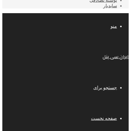
نوشته تصادفی
سایدبار
منو
ایران سی پنل
جستجو برای
صفحه نخست