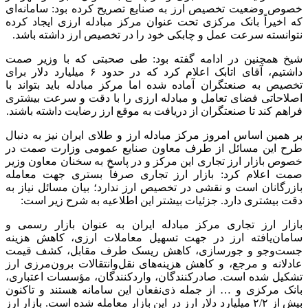
خصوص وضعیت تخصیص ارز به صنایع تصریح کرده بود: سامانه‌ای
که اخیراً بانک مرکزی تحت عنوان مرکز مبادله ارزی ایجاد کرده
نتوانسته سرعت عمل و چابکی خود را در تخصیص ارز داشته باشد.
شیخ همچنین در ادامه گفته بود: طی صحبتی که با وزیر
صمت
داشتیم، آقای اتابک اعلام کرد که در حدود ۶ میلیارد دلار برای
تخصیص به صنعتگران آماده شده اما مرکز مبادله باید بتواند با
اصلاحاتی فضای تعامل و مبادله ارزی را با دقت و سرعت بیشتری
فراهم کند تا صنعتگران از دریافت به موقع ارز رضایت داشته باشند.
بر همین اساس امروز مرکز مبادله ارز و طلای ایران نیز به دنبال
طرح این مسائل از طرف معاون صنایع عمومی وزارت
صمت
در
خصوص بازار ارز تجاری این مرکز و در پاسخ به سخنان معاون وزیر
صمت
اعلام کرد: بازار ارز تجاری صرفاً بستری جهت معامله
بازرگانان است و نقشی در تخصیص ارز ندارد؛ بیان مسائل نیاز به
دقت بیشتری دارد. جزئیات بیشتر این اطلاعیه به شرح زیر است:
بازار ارز تجاری مرکز مبادله ایران به عنوان بازار رسمی و
سامان‌یافته ارز در جهت تسهیل معاملات ارزی، کاهش هزینه
جست‌وجو و
جورسازی
، کاهش ریسک طرف مقابل، کشف قیمت
عادلانه و مرجع، و کاهش هزینه‌های
نقل‌وانتقالات
برون‌مرزی ارز
تشکیل شده است. صادرکنندگان، واردکنندگان، مؤسسات اعتباری،
بانک مرکزی و … از جمله ذی‌نفعان این سامانه هستند و تاکنون
بیش از ۲/۲ میلیارد دلار ارز در این بازار معامله شده است. بازار ارز