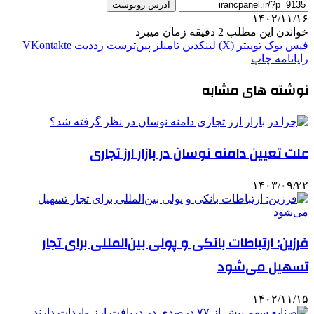
آدرس رونوشت
۱۴۰۲/۱۱/۱۶
خواندن این مطلب 2 دقیقه زمان میبرد
فیس بوک
توییتر (X)
لینکدین
‫تامبلر
‫پین‌ترست
‫رددیت
‫VKontakte
رایانامه
چاپ
نوشته های مشابه
علت تعیین دامنه نوسان در بازار ارز تجاری
۱۴۰۳/۰۹/۲۲
فرزین: ارتباطات بانکی و پولی بین‌المللی برای تجار
تسهیل می‌شود
۱۴۰۲/۱۱/۱۵