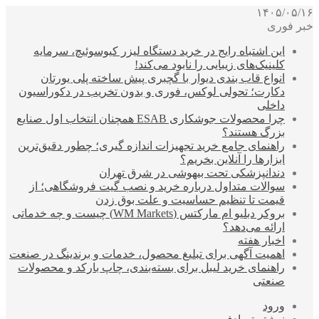
۱۴۰۵/۰۵/۱۶
خبر فوری
این اشتباه رایج در خرید دستگاه لیزر کیوسوئیچ، سرمایه
کلینیک‌های زیبایی را نابود می‌کند!
انواع قاب بندی دیوار با گچبری پیش ساخته پلی یورتان
دکارت؛ تحولی لوکس، فوری و بدون تخریب در دکوراسیون
داخلی
چرا محصولات جوشکاری ESAB همچنان انتخاب اول صنایع
بزرگ هستند؟
راهنمای جامع خرید تجهیزات اندازه گیری؛ چطور دقیق‌ترین
ابزارها را آنلاین بخریم؟
دندانپزشکی تحت بیهوشی در شرق تهران
سوالات متداول درباره خرید و نصب گیت فروشگاهی؛ از
قیمت تا تنظیم حساسیت و علت بوق زدن
بروکر دبلیو ام مارکتس (WM Markets) چیست و چه خدماتی
ارائه می‌دهد؟
اخبار هفته
اهمیت آگهی برای تبلیغ محصول، خدمات و برندینگ در صنعت
راهنمای خرید لیبل برای بسته‌بندی، چاپ بارکد و محصولات
صنعتی
ورود