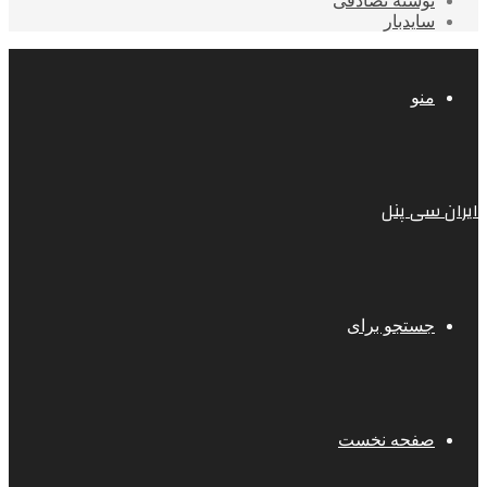
نوشته تصادفی
سایدبار
منو
ایران سی پنل
جستجو برای
صفحه نخست