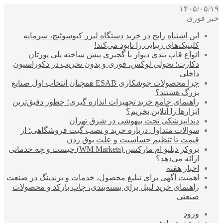
۱۴۰۵/۰۵/۱۹
خبر فوری
این اشتباه رایج در خرید دستگاه لیزر کیوسوئیچ، سرمایه
کلینیک‌های زیبایی را نابود می‌کند!
انواع قاب بندی دیوار با گچبری پیش ساخته پلی یورتان
دکارت؛ تحولی لوکس، فوری و بدون تخریب در دکوراسیون
داخلی
چرا محصولات جوشکاری ESAB همچنان انتخاب اول صنایع
بزرگ هستند؟
راهنمای جامع خرید تجهیزات اندازه گیری؛ چطور دقیق‌ترین
ابزارها را آنلاین بخریم؟
دندانپزشکی تحت بیهوشی در شرق تهران
سوالات متداول درباره خرید و نصب گیت فروشگاهی؛ از
قیمت تا تنظیم حساسیت و علت بوق زدن
بروکر دبلیو ام مارکتس (WM Markets) چیست و چه خدماتی
ارائه می‌دهد؟
اخبار هفته
اهمیت آگهی برای تبلیغ محصول، خدمات و برندینگ در صنعت
راهنمای خرید لیبل برای بسته‌بندی، چاپ بارکد و محصولات
صنعتی
ورود