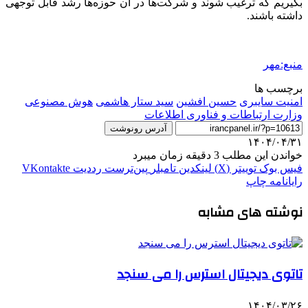
بگیریم که ترغیب شوند و شرکت‌ها در آن حوزه‌ها رشد قابل توجهی
داشته باشند.
منبع:مهر
برچسب ها
امنیت سایبری
حسین افشین
سید ستار هاشمی
هوش مصنوعی
وزارت ارتباطات و فناوری اطلاعات
آدرس رونوشت
۱۴۰۴/۰۴/۳۱
خواندن این مطلب 3 دقیقه زمان میبرد
فیس بوک
توییتر (X)
لینکدین
‫تامبلر
‫پین‌ترست
‫رددیت
‫VKontakte
رایانامه
چاپ
نوشته های مشابه
تاتوی دیجیتال استرس را می سنجد
۱۴۰۴/۰۳/۲۶