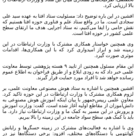
بالا ارزیابی کرد.
افشین در این باره توضیح داد: مسئولیت ستاد افتا به عهده سید علی
سجادی است. ما در واقع ستاد علم و فناوری حوزه افتا هستیم که
نقش حامی را ایفا می‌کنیم، نه ستاد اجرایی. هدف ما ارتقای سطح
علمی کشور در حوزه افتا است.
وی همچنین خواستار همکاری مشترک با وزارت ارتباطات در این
زمینه شد و ابراز امیدواری کرد که با این همکاری‌ها، اقدامات
موثری صورت گیرد.
این مقام مسئول همچنین از تایید ۹ هسته پژوهشی توسط معاونت
علمی خبر داد که به زودی ابلاغ و از طریق فراخوان به اطلاع عموم
رسانده خواهد شد تا افراد مورد حمایت قرار گیرند.
افشین همچنین با اشاره به ستاد هوش مصنوعی معاونت علمی، بر
لزوم همکاری مشترک با وزارت ارتباطات در این حوزه تاکید کرد.
معاون علمی رییس‌جمهور با بیان اینکه آموزش هوش مصنوعی به
دانش‌آموزان از مقاطع اولیه آغاز شده است، گفت: وزارت آموزش
و پرورش در این مسیر به کمک ما و وزارت ارتباطات نیاز دارد. ما
باید با کمک هم، سطح سواد جامعه در این زمینه را بالا ببریم.
وی با اشاره به فعالیت‌های مشترک در زمینه حسگرها و رایانش
کوانتومی با دستگاه‌های مختلف، افزود: برخی دستگاه‌ها نیز در