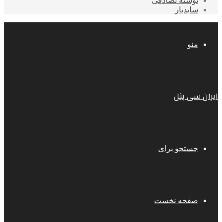
نوشته تصادفی
سایدبار
منو
ایران سی پنل
جستجو برای
صفحه نخست