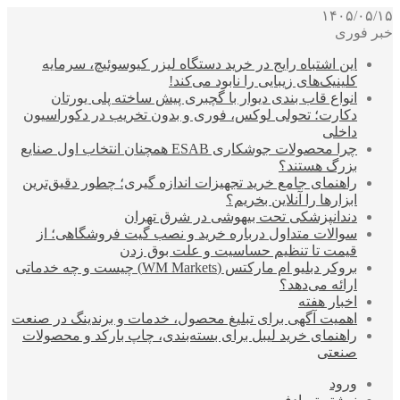
۱۴۰۵/۰۵/۱۵
خبر فوری
این اشتباه رایج در خرید دستگاه لیزر کیوسوئیچ، سرمایه
کلینیک‌های زیبایی را نابود می‌کند!
انواع قاب بندی دیوار با گچبری پیش ساخته پلی یورتان
دکارت؛ تحولی لوکس، فوری و بدون تخریب در دکوراسیون
داخلی
چرا محصولات جوشکاری ESAB همچنان انتخاب اول صنایع
بزرگ هستند؟
راهنمای جامع خرید تجهیزات اندازه گیری؛ چطور دقیق‌ترین
ابزارها را آنلاین بخریم؟
دندانپزشکی تحت بیهوشی در شرق تهران
سوالات متداول درباره خرید و نصب گیت فروشگاهی؛ از
قیمت تا تنظیم حساسیت و علت بوق زدن
بروکر دبلیو ام مارکتس (WM Markets) چیست و چه خدماتی
ارائه می‌دهد؟
اخبار هفته
اهمیت آگهی برای تبلیغ محصول، خدمات و برندینگ در صنعت
راهنمای خرید لیبل برای بسته‌بندی، چاپ بارکد و محصولات
صنعتی
ورود