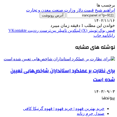
برچسب ها
ابراهیم شیخ
قیمت دلار
وزارت صنعت معدن و تجارت
آدرس رونوشت
۱۴۰۲/۱۱/۱۶
خواندن این مطلب 1 دقیقه زمان میبرد
فیس بوک
توییتر (X)
لینکدین
‫تامبلر
‫پین‌ترست
‫رددیت
‫VKontakte
رایانامه
چاپ
نوشته های مشابه
برای نظارت بر عملکرد استانداران شاخص‌هایی تعیین
شده است
۱۴۰۳/۰۹/۰۳
پیوندها
خرید بهترین قهوه | خرید قهوه | قهوه گرنیکا کافی
صندل چرم زنانه