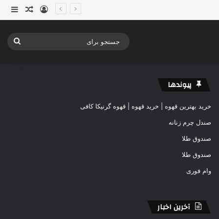
ورود
ساید
نوشته ت
جستج
برای
پیوندها
خرید بهترین قهوه | خرید قهوه | قهوه گرنیکا کافی
صندل چرم زنانه
صندوق طلا
صندوق طلا
وام فوری
آخرین اخبار