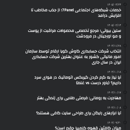
۱۴۰۵/۰۳/۲۴
خدمات شبکه‌های اجتماعی 7Panel؛ از جذب مخاطب تا
افزایش درآمد
۱۴۰۵/۰۲/۱۴
سلین بیوتی؛ مرجع تخصصی محصولات مراقبت از پوست
و مو اورجینال در مرودشت
۱۴۰۳/۱۱/۲۸
انتخاب شرکت حسابداری کاوش گویا ارقام توسط سازمان
امور مالیاتی کشور به عنوان بهترین شرکت حسابداری
ایران در سال جاری
۱۴۰۳/۱۰/۱۸
آیا نیاز به گرم کردن گیربکس اتوماتیک در هوای سرد
داریم؟ (باور درست vs غلط)
۱۴۰۳/۱۰/۱۷
مهاجرت به رومانی: فرصتی طلایی برای زندگی بهتر
۱۴۰۴/۱۰/۰۸
آیا ابزارهای رایگان برای طراحی سایت کافی هستند؟
۱۴۰۴/۰۹/۳۰
میزان کافئین قهوه کلمبیا چقدر است؟