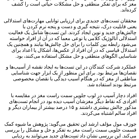
مغز که برای تفکر منطقی و حل مشکلات حیاتی است را کشف
کرده‌اند.
محققان تست‌های جدیدی برای ارزیابی توانایی مهارت‌های استدلالی
یعنی قابلیت درک، نتیجه
گیری
و دست و پنجه نرم کردن با
چالش‌های جدید و نوین ایجاد کردند. این تست‌ها شامل یک فعالیت
استدلالی
آنالوژیک
کلامی یا نوعی معما که در آن از افراد خواسته
می‌شود رابطه بین کلمات را برای حل چالش‌ها بیابند و همچنین یک
استدلال قیاسی که در آن افراد از عکس‌ها، اشکال یا اعداد برای
شناسایی الگوهای منطقی و حل مشکل استفاده می‌کنند، بود.
عملکرد شرکت کنندگان در این تست‌ها به ایجاد نقشه از آسیب‌ها و
نقصان‌ها مرتبط بود. برای این منظور از یک ابزار جهت شناسایی
مناطقی از مغز که در هنگام آسیب دیدگی با نقصان مخصوصی
مرتبط بودند استفاده شد.
افراد دچار آسیب در
لوب
جلویی سمت راست مغز در مقایسه با
افرادی که نقاط دیگر مغزشان آسیب دیده بود در انجام تست‌های
مذکور چالش بیشتری داشتند و ۱۵ درصد بیشتر از بیماران دیگر و
افراد سالم اشتباه می‌کردند.
جوزف
مول
مؤلف
ارشد این تحقیق می‌گوید: پژوهش ما شیوه کمک
قسمت جلویی سمت راست مغز به تفکر و حل و مشکل را بررسی
می‌کند. این بررسی نشان داد تست‌های جدید می‌توانند به ردیابی