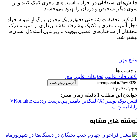
چالش‌های استدلالی در افراد با آسیب‌های مغزی کمک کنند و از
سوی دیگر تشخیص و درمان را بهبود می‌بخشند.
با ترکیب تحقیقات شناختی دقیق دریک مخزن بزرگ از نمونه افراد
دچار آسیب مغزی با تکنیک پیشرفته نقشه برداری از آسیب، درک
محققان از ساختارهای عصبی پیچیده و زیربنایی استدلال انسان‌ها
بیشتر شد.
منبع:مهر
برچسب ها
اکتشافات علمی
تحقیقات علمی
مغز
آدرس رونوشت
۱۴۰۴/۰۱/۲۷
خواندن این مطلب 1 دقیقه زمان میبرد
فیس بوک
توییتر (X)
لینکدین
‫تامبلر
‫پین‌ترست
‫رددیت
‫VKontakte
رایانامه
چاپ
نوشته های مشابه