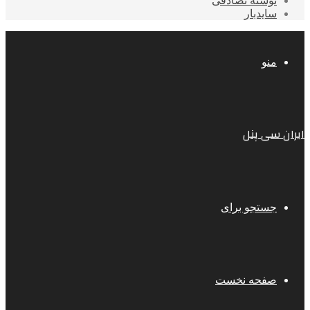
نوشته تصادفی
سایدبار
منو
ایران سی پنل
جستجو برای
صفحه نخست