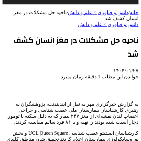
خانه
/
دانش و فناوری > علم و دانش
/
ناحیه حل مشکلات در مغز
انسان کشف شد
دانش و فناوری > علم و دانش
ناحیه حل مشکلات در مغز انسان کشف
شد
۱۴۰۴/۰۱/۲۷
خواندن این مطلب 1 دقیقه زمان میبرد
به گزارش خبرگزاری مهر به نقل از
ایندپندنت
، پژوهشگران به
رهبری کارشناسان بیمارستان ملی عصب شناسی و جراحی
اعصاب لندن نقشه‌ای از مغز ۲۴۷ بیمار که به دلیل سکته یا تومور
دچار آسیب شده بودند را تهیه و با ۸۱ فرد سالم مقایسه کردند.
کارشناسان انستیتو عصب شناسی UCL Queen Square و بخش
نوروسایکولوژی
بیمارستان اعلام کردند تحقیق
شأن
مناطق کلیدی