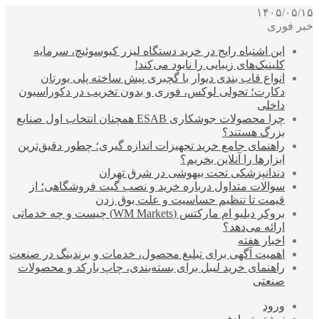
۱۴۰۵/۰۵/۱۵
خبر فوری
این اشتباه رایج در خرید دستگاه لیزر کیوسوئیچ، سرمایه
کلینیک‌های زیبایی را نابود می‌کند!
انواع قاب بندی دیوار با گچبری پیش ساخته پلی یورتان
دکارت؛ تحولی لوکس، فوری و بدون تخریب در دکوراسیون
داخلی
چرا محصولات جوشکاری ESAB همچنان انتخاب اول صنایع
بزرگ هستند؟
راهنمای جامع خرید تجهیزات اندازه گیری؛ چطور دقیق‌ترین
ابزارها را آنلاین بخریم؟
دندانپزشکی تحت بیهوشی در شرق تهران
سوالات متداول درباره خرید و نصب گیت فروشگاهی؛ از
قیمت تا تنظیم حساسیت و علت بوق زدن
بروکر دبلیو ام مارکتس (WM Markets) چیست و چه خدماتی
ارائه می‌دهد؟
اخبار هفته
اهمیت آگهی برای تبلیغ محصول، خدمات و برندینگ در صنعت
راهنمای خرید لیبل برای بسته‌بندی، چاپ بارکد و محصولات
صنعتی
ورود