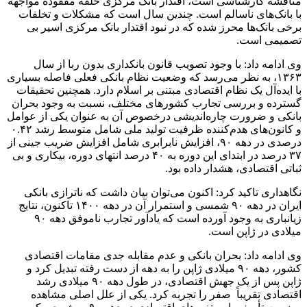
مناقشه کارشناسی است، اقتدار بانک مرکزی حلقه مفقوده مواجهه
با بانک‌های ناسالم است. چندین سال است که مشکلات و تخلفات
برخی بانک‌ها محرز شده که در نبود اقتدار بانک مرکزی اسیر بی
تصمیمی است.
وی ادامه داد: با وجود تصویب قانون بانکداری بدون ربا از سال
۱۳۶۳، به نظر می‌رسد که وضعیت نظام بانکی فعلی فاصله بسیاری
با ایده‌آل یک نظام اقتصادی مبتنی بر اسلام دارد. همچنین تحقیقات
گسترده و بررسی تجارب کشورهای مختلف، نسبت به وجود بحران
بانکی و ضرورت چاره‌اندیشی درخصوص آن به عنوان یکی از عوامل
و کانون‌های هدم‌کننده ظرفیت تولید ملی شامل متوسط رشد ۰.۴۲
درصدی در دهه ۹۰، افزایش نابرابری شامل افزایش ضریب جینی از
۳۷ درصد در ابتدای این دوره به ۴۰ درصد انتهای دوره، بیکاری و بی‌
ثباتی اقتصادی، هشدار داده بود.
نگاهداری تاکید کرد: اکنون می‌توان بیان داشت که ناترازی بانکی
ایران در دهه ۹۰ شمسی و استمرار آن در دهه ۱۴۰۰ تاکنون، نتایج
زیانباری به وجود آورده است که یادآور تجارب ناموفق دهه ۹۰
میلادی در ژاپن است.
وی ادامه داد: بحران بانکی و عدم مقابله جدی مقامات اقتصادی
کشور، دهه ۹۰ میلادی ژاپن را به دهه از دست رفته تبدیل کرد و
ژاپن پس از یک جهش اقتصادی، در طول دهه ۹۰ میلادی رشد
اقتصادی تقریباً صفر را تجربه کرد. یکی از علل اصلی مشاهده