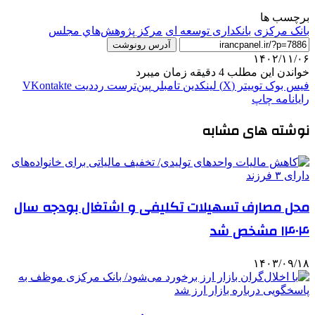
برچسب ها
بانک مرکزی
بانکداری توسعه ای
مركز پژوهش‌هاي مجلس
آدرس رونوشت
۱۴۰۲/۱۱/۰۶
خواندن این مطلب 4 دقیقه زمان میبرد
فیس بوک
توییتر (X)
لینکدین
‫تامبلر
‫پین‌ترست
‫رددیت
‫VKontakte
رایانامه
چاپ
نوشته های مشابه
محل مصارف تسهیلات تکلیفی و اشتغال بودجه سال
۱۴۰۴ مشخص شد
۱۴۰۳/۰۹/۱۸