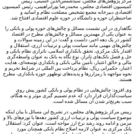
مرکز پژوهش‌های مجلس، سیدشمس‌الدین حسینی، رییس
کمیسیون اقتصادی مجلس، محمدرضا پورابراهیمی، رئیس کمیسیون
اقتصادی دبیرخانه مجمع تشخیص مصلحت نظام و اساتید و
صاحبنظران حوزه و دانشگاه در حوزه علوم اقتصادی افتتاح شد.
نگاهداری در این نشست مسائل و چالش‌های حوزه پولی و بانکی را
به عنوان یکی از مهمترین مسائل و چالش‌های مطرح در اقتصاد
کشور در یک دهه اخیر، دانست و گفت: در این زمینه سوالات و
چالش‌های مهمی مانند سیاست پولی و ترتیبات ارزی، استقلال و
اقتدار بانک مرکزی، تحقق بانکداری اسلامی، ناترازی نظام بانکی و
حل و فصل بانک‌های ناتراز، نوع نگاه به بانک به عنوان واسطه‌گری
مالی و خالق اعتبار، تأمین مالی بانکی و بانکداری توسعه‌ای، هدایت
اعتبار، حکمرانی ریال، نظام پرداخت بین المللی در شرایط تحریم و
نحوه مواجهه با رمزارزها و پدیده‌های نوظهور حوزه بانکداری، مطرح
هستند.
وی افزود: چالش‌هایی در نظام پولی و بانکی کشور پیش روی
سیاست‌گذاران قرار دارد که عدم تصمیم گیری موثر و به هنگام،
سبب بغرنج‌تر شدن آن مسائل شده است.
رییس مرکز پژوهش‌های مجلس، در تشریح این مسائل با بیان اینکه
موضوع سیاست پولی و ترتیبات ارزی کشور دهه‌ها با تورم‌های بالا و
مزمن و ادامه روند رشد نرخ ارز مواجه است، عنوان کرد: استقلال
بانک مرکزی به عنوان لازمه اصلاح نظام بانکی همچنان مورد