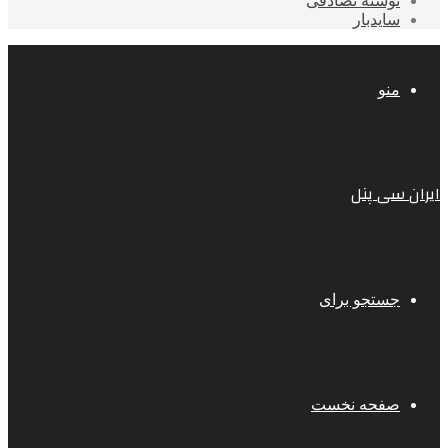
نوشته تصادفی
سایدبار
منو
ایران سی پنل
جستجو برای
صفحه نخست