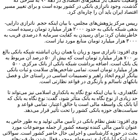
وضعیت تأسف بار متغیرهای اقتصادی در دهه ۹۰ به شرحی که
گذشت، وجود ناترازی بانکی در کشور بوده است و برای تغییر مسیر
اقتصاد ایران باید آن را چاره‌ای کرد.
رییس مرکز پژوهش‌های مجلس، با بیان اینکه حجم ناترازی دارایی-
بدهی شبکه بانکی به حدود ۲۰۰۰ هزار میلیارد تومان رسیده است،
خاطرنشان کرد: برای رسیدن به کفایت سرمایه ۸ درصدی قریب به
۳۰۰۰ هزار میلیارد تومان منابع مورد نیاز است.
وی افزود: ناترازی سود و زیان یا همان زیان انباشته شبکه بانکی بالغ
بر ۷۰۰ هزار میلیارد تومان است که بیش از ۵۰ درصد آن مربوط به
یک بانک است. اضافه برداشت شبکه بانکی از بانک مرکزی ۵۰۰
هزار میلیارد تومان است. تمامی شاخص‌های سلامت و ثبات بانکی
بیانگر لزوم اتخاذ راهبر و تصمیمات اساسی در راستای حل و فصل
بانکهای ناسالم و بازنگری در قواعد نظارتی است.
نگاهداری، با بیان اینکه نوع نگاه به بانکداری اسلامی نیز می‌تواند تا
حد زیادی از نوع نگاه به بانک متأثر شود، گفت: نوع نگاه به بانک که
آیا بانک یک واسطه مالی است یا خالق اعتبار، تمامی قواعد و
سیاست‌های حوزه بانکی کشور را تحت تأثیر قرار می‌دهد.
وی افزود: نقش نظام بانکی در تأمین مالی تولید و به طور خاص به
عنوان تأمین مالی کننده توسعه کشور از جمله موضوعات مورد
بحث در حوزه کارشناسی و اجرایی حال حاضر کشور است. سوالاتی
مانند اینکه آیا بانکداری توسعه‌ای موجب فعال شدن ظرفیت‌های