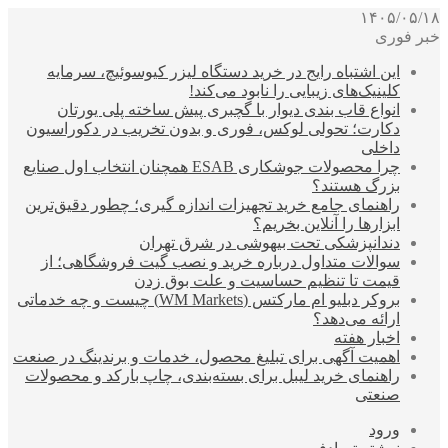
۱۴۰۵/۰۵/۱۸
خبر فوری
این اشتباه رایج در خرید دستگاه لیزر کیوسوئیچ، سرمایه
کلینیک‌های زیبایی را نابود می‌کند!
انواع قاب بندی دیوار با گچبری پیش ساخته پلی یورتان
دکارت؛ تحولی لوکس، فوری و بدون تخریب در دکوراسیون
داخلی
چرا محصولات جوشکاری ESAB همچنان انتخاب اول صنایع
بزرگ هستند؟
راهنمای جامع خرید تجهیزات اندازه گیری؛ چطور دقیق‌ترین
ابزارها را آنلاین بخریم؟
دندانپزشکی تحت بیهوشی در شرق تهران
سوالات متداول درباره خرید و نصب گیت فروشگاهی؛ از
قیمت تا تنظیم حساسیت و علت بوق زدن
بروکر دبلیو ام مارکتس (WM Markets) چیست و چه خدماتی
ارائه می‌دهد؟
اخبار هفته
اهمیت آگهی برای تبلیغ محصول، خدمات و برندینگ در صنعت
راهنمای خرید لیبل برای بسته‌بندی، چاپ بارکد و محصولات
صنعتی
ورود