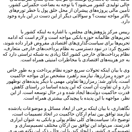
خالی تولیدی کشور می‌شود؟ با توجه به بضاعت حکمرانی کشور،
تأمین مالی پروژه‌های پیشران از محل خلق پول با خطر تورم‌های
بالاتر مواجه نیست؟ و سوالاتی دیگر از این دست در این باره وجود
دارد.
رییس مرکز پژوهش‌های مجلس، با اشاره به اینکه کشور با
تحریم‌های ظالمانه حوزه بانکی مواجه است و لازم است که ادامه
تحریم‌ها برای سیاست‌گذاری‌های اقتصادی مفروض قرار داده شوند،
تصریح کرد: در نبود دسترسی به نظام پرداخت‌های خارجی متعارف،
نظام پرداخت‌های خارجی کشور اتکا زیادی به شبکه تراستی دارد که
به جز هزینه‌های اقتصادی با مخاطرات امنیتی همراه است.
وی با بیان اینکه تحولات سریع حوزه نظام پرداخت و به طور خاص
در حوزه رمزارزها، نیازمند راهبرد مشخص برای مواجه حاکمیت
است، یادآور شد: رمزارزها تفاوتی مهمی با دیگر پدیده‌های نوظهور
دارد و ان تفاوت آن است که این پدیده اساسا در راستای کاهش
قدرت حاکمیت دولت‌ها ایجاد شده و در حال توسعه است. از این
نظر، مواجهه با این پدیده با پیچیدگی بیشتری همراه است.
نگاهداری، با بیان اینکه برخی از ابعاد مسائل و موضوعات یادشده
نیازمند توافق بین تمام ارکان حاکمیت در اتخاذ تصمیمات است،
توضیح داد: سیاست‌های کلی نظام پولی و بانکی به عنوان ابزاری
قدرتمند، می‌تواند این توافق بین ارکان مختلف تصمیم‌سازی و
تصمیم‌گیری کشور را ایجاد کند. با این حال، ذکر این نکته ضروری