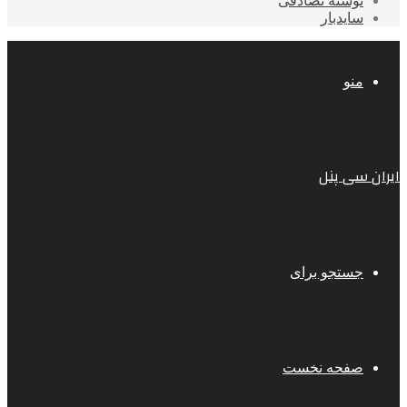
نوشته تصادفی
سایدبار
منو
ایران سی پنل
جستجو برای
صفحه نخست