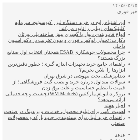
۱۴۰۵/۰۵/۱۵
خبر فوری
این اشتباه رایج در خرید دستگاه لیزر کیوسوئیچ، سرمایه
کلینیک‌های زیبایی را نابود می‌کند!
انواع قاب بندی دیوار با گچبری پیش ساخته پلی یورتان
دکارت؛ تحولی لوکس، فوری و بدون تخریب در دکوراسیون
داخلی
چرا محصولات جوشکاری ESAB همچنان انتخاب اول صنایع
بزرگ هستند؟
راهنمای جامع خرید تجهیزات اندازه گیری؛ چطور دقیق‌ترین
ابزارها را آنلاین بخریم؟
دندانپزشکی تحت بیهوشی در شرق تهران
سوالات متداول درباره خرید و نصب گیت فروشگاهی؛ از
قیمت تا تنظیم حساسیت و علت بوق زدن
بروکر دبلیو ام مارکتس (WM Markets) چیست و چه خدماتی
ارائه می‌دهد؟
اخبار هفته
اهمیت آگهی برای تبلیغ محصول، خدمات و برندینگ در صنعت
راهنمای خرید لیبل برای بسته‌بندی، چاپ بارکد و محصولات
صنعتی
ورود