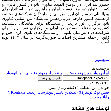
حضور تیم ایران در دومین المپیاد فناوری نانو در کشور مالزی و
کسب عنوان تیم برتر توسط ایران و راهبری تدوین استانداردهای
بین‌المللی در سازمان ایزو، میزبانی از نمایندگان شرکت‌های مختلف
از هشت کشور خارجی در پانزدهمین نمایشگاه بین المللی فناوری
نانو، برگزاری تور بازدید از نمایشگاه برای نمایندگان دیپلماتیک
کشورهای مختلف مستقر در ایران و برگزاری تور بازدید برای
شرکت‌های دانش‌بنیان نانویی از نمایشگاه‌های نانوی کره، چین و
ژاپن از جمله مهمترین اقدامات صورت‌گرفته در سال ۱۴۰۳ بوده
است.
منبع:مهر
برچسب ها
ایران
روایت پیشرفت
ستاد نانو
عماد احمدوند
فناوری نانو
نانومواد
آدرس رونوشت
۱۴۰۲/۱۱/۲۰
خواندن این مطلب 1 دقیقه زمان میبرد
فیس بوک
توییتر (X)
لینکدین
‫تامبلر
‫پین‌ترست
‫رددیت
‫VKontakte
رایانامه
چاپ
نوشته های مشابه