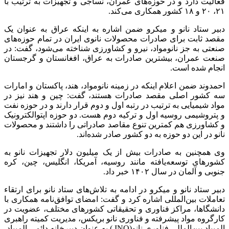
فعالیت دارد و در حوزه‌های عمران، نساجی و تجهیزات به ترتیب با
۲۱، ۲۰ و ۱۸ کشور همکاری می‌کند.
دبیر ستاد نانو و میکرو ضمن اشاره به اینکه عراق به عنوان یک
مقصد ثابت برای صادرات محصولات نانوی ایران در تمام حوزه‌های
صنعتی به جز نانومواد، نیرو و کشاورزی شناخته می‌شود، گفت: در
صنعت عمران، بیشترین صادرات به عراق، افغانستان و گرجستان
انجام شده است.
احمدوند ضمن اعلام اینکه در زمینه نانومواد، هند، پاکستان و امارات
سه کشور اصلی مقصد صادرات هستند، گفت: چین و هند نیز در
مواد شیمیایی به ترتیب در رتبه اول و دوم قرار دارند و در حوزه نفت
و پتروشیمی روسیه اول و ترکیه دوم هست. دو حوزه اپتوالکترونیک
و کشاورزی هم کمترین تنوع مقاصد صادراتی را داشتند و محصولات
نانو در این دو حوزه به دو کشور صادر شده‌اند.
وی همچنین به صادرات بیش از یک میلیون دلار تجهیزات نانو به
کشورهای توسعه‌یافته مانند روسیه، آمریکا، انگلیس، چین، کره
جنوبی و آلمان در سال ۱۴۰۲ خبر داد.
دبیر ستاد نانو و میکرو در ادامه به تلاش‌های ستاد نانو برای ارتقاء
تعاملات بین‌المللی اشاره کرد و گفت: امضای توافق‌نامه همکاری با
دانشگاها، مراکز فناوری و تحقیقاتی کشورهای مختلف، عضویت در
کارگروه مواد پیشرفته و فناوری نانو بریکس، مدیریت کمیته راهبری
المپیاد بین‌المللی فناوری نانو(INO ) به عنوان دبیرخانه دائمی المپیاد،