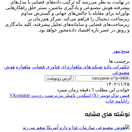
در نهایت، به نظر می‌رسد که ترکیب داده‌های فضایی با مدل‌های
پیشرفته هوش مصنوعی و یادگیری ماشین، بستر خلق راهکارهایی
نوآورانه برای مقابله با چالش‌های جهانی و گسترش مداوم
زیرساخت دیجیتال را فراهم می‌کند. تمرکز هم‌زمان بر
زیرساخت‌های فضایی و سامانه‌های تحلیل پیشرفته، کلید ماندگاری
و رونق در عصر تازه اقتصاد داده‌محور خواهد بود.
منبع:مهر
برچسب ها
حکمرانی داده
شبکه های ماهواره ای
فناوری فضایی
ماهواره
هوش
مصنوعی
آدرس رونوشت
۱۴۰۲/۱۱/۲۵
خواندن این مطلب 5 دقیقه زمان میبرد
فیس بوک
توییتر (X)
لینکدین
‫تامبلر
‫پین‌ترست
‫رددیت
‫VKontakte
رایانامه
چاپ
نوشته های مشابه