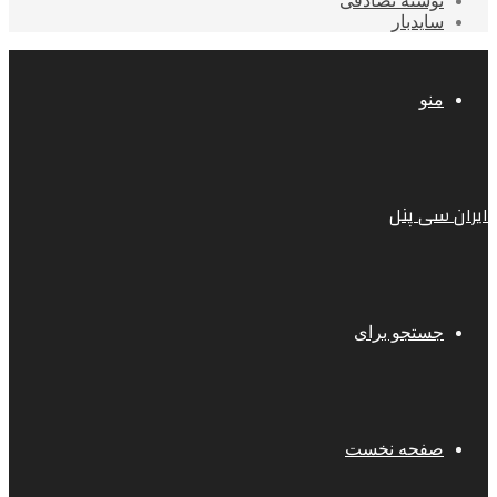
نوشته تصادفی
سایدبار
منو
ایران سی پنل
جستجو برای
صفحه نخست