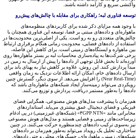
واکنشی سریع و کارآمد داشته باشند.
توسعه فناوری لبه؛ راهکاری برای مقابله با چالش‌های پیش‌رو
با وجود همه مزایای ذکر شده برای کاربردهای منظومه‌های
ماهواره‌ای و داده‌های مبتنی بر فضا، توسعه این فناوری همچنان با
چالش‌های متعددی رو به رو است. یکی از اصلی‌ترین محدودیت‌ها در
استفاده از داده‌های فضایی، محدودیت زمانی هنگام برقراری ارتباط
بین ماهواره و ایستگاه‌های زمینی است. برای کاهش این فاصله،
برخی شرکت‌ها به پیاده‌سازی محاسبات لبه بر بستر ماهواره‌ها روی
آورده‌اند تا بخش قابل توجهی از داده‌ها را پیش از ارسال به زمین در
مبدأ پردازش کنند. این روش، علاوه بر کاهش نیاز به پهنای باند برای
ارسال داده‌های خام، امکان ارائه اطلاعات نزدیک به زمان واقعی
(Near Real-Time) را افزایش می‌دهد. از سوی دیگر، گسترش چنین
رویکردی می‌تواند زمینه‌ساز ایجاد شبکه‌های ماهواره‌ای باشد که
داده‌ها را به‌طور مستمر دریافت، پردازش و توزیع می‌کنند.
هم‌زمان با پیشرفت مدل‌های هوش مصنوعی، همگرایی فضای
فیزیکی و فضای دیجیتال عمق بیشتری می‌یابد. استانداردهای
مخابراتی مانند «۳GPP NTN» (شبکه‌های غیرزمینی) در پی ادغام
زیرساخت‌های زمینی و فضایی هستند و مدل‌های هوش مصنوعی
نیز به‌سوی ترکیب داده‌های چندمنظوره حرکت می‌کنند. در چنین
ساختاری، تحلیل یک رویداد می‌تواند به‌طور هم‌زمان بر داده‌های
شبکه‌های زمینی، ماهواره‌ای، حسگرهای محلی و حتی داده‌های