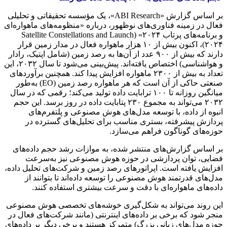
بر اساس گزارش «ABI Research»، یک مؤسسه تحقیقاتی و تحلیلی
فعال در زمینه فناوری‌های نوظهور، درباره «منظومه‌های ماهواره‌ای
و برنامه‌های پرتاب ۲۰۲۴» (Satellite Constellations and Launch
۲۰۲۴)، اکنون بیش از ۱۰ هزار ماهواره فعال در مدار زمین قرار
دارند که بیش از ۹۰۰ عدد از آن‌ها به رصد زمین (شامل اپتیک، رادار
و هواشناسی) اختصاص یافته‌اند. پیش‌بینی می‌شود تا سال ۲۰۳۲، این
تعداد به بیش از ۲۳۰۰ ماهواره افزایش پیدا کند. همچنین برآوردهای
صنعتی حاکی از آن است که هر ماهواره رصد زمین (EO) به‌طور
میانگین روزانه تا ۱۰۰ ترابایت داده تولید می‌کند؛ رقمی که در سال
۲۰۳۲ می‌تواند به مجموع ۲۳۰ پتابایت داده در روز برسد. این حجم
انبوه از داده، با توسعه مدل‌های هوش مصنوعی و پلتفرم‌های
پردازش پیشرفته، بستری مناسب برای تحلیل‌های گسترده در
حوزه‌های گوناگون فراهم می‌سازد.
بر اساس گزارش‌های منتشر شده، به موازات رشد حجم داده‌های
فضایی، توان پردازشی در حوزه هوش مصنوعی نیز به‌سرعت
افزایش یافته است. اپراتورهای رصد زمین و شرکت‌های تحلیل داده،
مدل‌های قدرتمند هوش مصنوعی را توسعه داده‌اند تا بتوانند از
داده‌های ماهواره‌ای با دقت و سرعت بیشتری استفاده کنند.
این روند می‌تواند به شکل‌گیری خوشه‌های تخصصی هوش مصنوعی
منجر شود که برخی بر داده‌های اینترنتی (مانند شرکت‌های فعال در
حوزه مدل‌های زبانی بزرگ) متمرکز هستند و برخی دیگر بر داده‌های