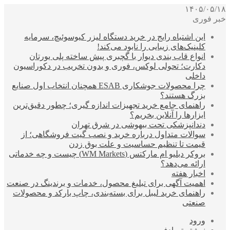
۱۴۰۵/۰۵/۱۸
خبر فوری
این اشتباه رایج در خرید دستگاه لیزر کیوسوئیچ، سرمایه
کلینیک‌های زیبایی را نابود می‌کند!
انواع قاب بندی دیوار با گچبری پیش ساخته پلی یورتان
دکارت؛ تحولی لوکس، فوری و بدون تخریب در دکوراسیون
داخلی
چرا محصولات جوشکاری ESAB همچنان انتخاب اول صنایع
بزرگ هستند؟
راهنمای جامع خرید تجهیزات اندازه گیری؛ چطور دقیق‌ترین
ابزارها را آنلاین بخریم؟
دندانپزشکی تحت بیهوشی در شرق تهران
سوالات متداول درباره خرید و نصب گیت فروشگاهی؛ از
قیمت تا تنظیم حساسیت و علت بوق زدن
بروکر دبلیو ام مارکتس (WM Markets) چیست و چه خدماتی
ارائه می‌دهد؟
اخبار هفته
اهمیت آگهی برای تبلیغ محصول، خدمات و برندینگ در صنعت
راهنمای خرید لیبل برای بسته‌بندی، چاپ بارکد و محصولات
صنعتی
ورود