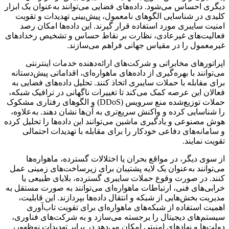
دیگری احساس می‌شود. داده‌های فضایی می‌توانند به‌عنوان یک ابزار
کلیدی در شناسایی الگوهای نامعمول، پیش‌بینی تهدیدات و تقویت
امنیت سایبری مورد استفاده قرار گیرند. این داده‌ها امکان رصد
فعالیت‌های غیرعادی، نظارت بر نقاط حساس و تشخیص رخدادهای
غیرمعمول را در مقیاس جهانی فراهم می‌سازند.
اپراتورهای مخابراتی و شرکت‌های ارائه‌دهنده خدمات اینترنتی
می‌توانند با بهره‌گیری از داده‌های ماهواره‌ای، اقداماتی پیش‌دستانه
برای مقابله با حملات سایبری اتخاذ کنند. تحلیل داده‌های فضایی به
فعالان این عرصه کمک می‌کند تا تغییرات ناگهانی در ترافیک شبکه،
حملات توزیع‌شده منع سرویس (DDoS) و الگوهای رفتاری مشکوک
را شناسایی کرده و واکنش سریع‌تری به آن‌ها نشان دهند. به‌علاوه،
هوش مصنوعی و یادگیری ماشین می‌توانند این داده‌ها را تحلیل کرده
و سامانه‌های دفاعی خودکار را برای مقابله با تهدیدات احتمالی
تقویت نمایند.
از سوی دیگر، در مواقع بحران یا اختلالات گسترده، ماهواره‌ها
می‌توانند به‌عنوان یک لایه پشتیبان برای زیرساخت‌های زمینی عمل
کنند. در صورت وقوع حملات سایبری گسترده، بلایای طبیعی یا
خرابی‌های فنی، ارتباطات ماهواره‌ای می‌توانند به صورت مستقل به
مدیریت بخش‌هایی از شبکه و انتقال داده‌ها بپردازند. این قابلیت،
اهمیت استفاده از شبکه‌های ماهواره‌ای برای تقویت تاب‌آوری
سیستم‌های دیجیتال را برجسته می‌سازد و به شرکت‌های فناوری،
دولت‌ها و نهادهای امنیتی امکان می‌دهد در برابر تهدیدات نوظهور،