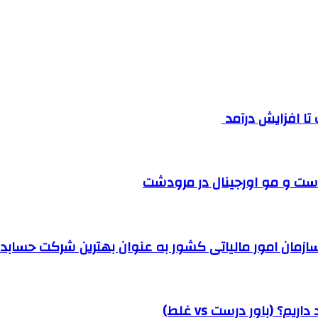
ست و مو اورجینال در مرودشت
مان امور مالیاتی کشور به عنوان بهترین شرکت حسابداری
؟ (باور درست vs غلط)