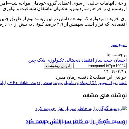
و حتی اتهامات جالبی از سوی اعضای گروه خودمان مواجه شد—امروز 
ارزشمندی را فراهم سازد.پس، به‌عنوان عاشقان شفافیت و نوآوری، بیای
وی افزود : امیدوارم که توسعه‌ دانش در این زیست‌بوم از طریق چنین
اقتصادی که قرار است سهمش از ۴.۹ درصد کنونی به بیش از ۱۰ درصد برسد—و بدون شک، این فناوری نقشی پایدار و کلیدی در این مسیر ایفا خواهد کرد.
منبع:مهر
برچسب ها
احسان چیت ساز
اقتصاد دیجیتالی
تکنولوژی بلاک چین
آدرس رونوشت
۱۴۰۴/۰۳/۱۱
خواندن این مطلب 2 دقیقه زمان میبرد
فیس بوک
توییتر (X)
لینکدین
‫تامبلر
‫پین‌ترست
‫رددیت
‫VKontakte
رایان
نوشته های مشابه
روسیه گوگل را به خاطر سربازانش جریمه کرد