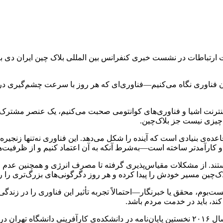
تباطات در نشست خبری کنفرانس بین المللی بلاک چین ایران دی بلاک گف
ون فناوری نگاه می‌کنیم—فناوری‌ای که هر روز با سرعت چشم‌گیری در
نت اشیا و فناوری‌های کوانتومی صحبت می‌کنیم، یک عنصر مشترک وجود د
 چیزی نیست جز بلاک‌چین.
عده‌ی بنیادی است که آینده را شکل می‌دهد. این فناوری نه‌تنها زنجیر
 و کارآمدتر ساخته است—به‌شرط آنکه به آن اعتماد کنیم و از ظرفیت‌ه
یستند. از مشکلات مقیاس‌پذیری گرفته تا مصرف انرژی و همچنین عدم ق
اک‌چین مسیر خودش را پیدا کرده و هر روز دگرگونی‌های بزرگ‌تری را ر
بوم، محقق یا خبرنگار—احتمالاً تجربه‌ تأثیر این فناوری را در زندگی
 کند، باید در خدمت مردم باشد.
وی در ادامه افزود: من خوشحالم که پس از سال‌ها، از زمانی که در سال ۲۰۱۶ نخستین پایان‌نامه در