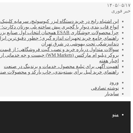
۱۴۰۵/۰۵/۱۷
خبر فوری
این اشتباه رایج در خرید دستگاه لیزر کیوسوئیچ، سرمایه کلینیک‌ها
انواع قاب بندی دیوار با گچبری پیش ساخته پلی یورتان دکارت
چرا محصولات جوشکاری ESAB همچنان انتخاب اول صنایع بزرگ هستند؟
راهنمای جامع خرید تجهیزات اندازه گیری؛ چطور دقیق‌ترین ابزاره
دندانپزشکی تحت بیهوشی در شرق تهران
سوالات متداول درباره خرید و نصب گیت فروشگاهی؛ از قیمت
بروکر دبلیو ام مارکتس (WM Markets) چیست و چه خدماتی ارائه می‌دهد؟
اخبار هفته
اهمیت آگهی برای تبلیغ محصول، خدمات و برندینگ در صنعت
راهنمای خرید لیبل برای بسته‌بندی، چاپ بارکد و محصولات صن
ورود
نوشته تصادفی
سایدبار
منو