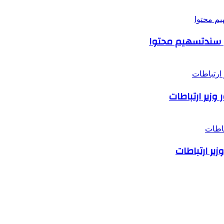
ان سندتسهیم محتوا
یر ارتباطات