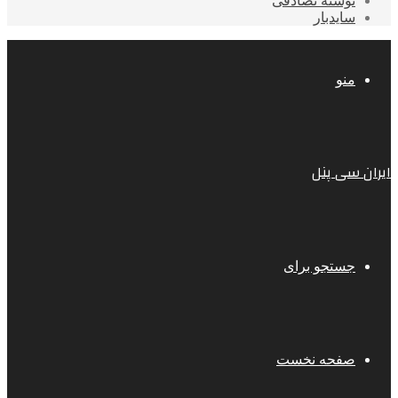
نوشته تصادفی
سایدبار
منو
ایران سی پنل
جستجو برای
صفحه نخست