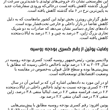
این نظرسنجی نشان داد خروجی‌های تولیدی با شدیدترین سرعت از
آوریل گذشته کاهش یافته است درحالی‌که ورودی سفارشات جدید
به پایین‌ترین نرخ در ۶ ماه گذشته کاهش یافته است.
طبق گزارش رویترز، بخش تولید این کشور ماه‌هاست که به دلیل
کاهش تقاضا در بازار داخلی و خارجی تحت‌فشار بوده است.
داده‌های تجاری دسامبر نشان می‌دهد که صادرات به دو شریک
تجاری بزرگ ژاپن، ۳ درصد به چین و ۲.۱ درصد به ایالات‌متحده
کاهش یافته است.
رضایت پوتین از رقم کسری بودجه روسیه
ولادیمیر پوتین، رئیس‌جمهور روسیه گفت: کسری بودجه روسیه در
سال ۲۰۲۴ به ۱.۷ درصد تولید ناخالص داخلی رسیده که مطابق با
پیش‌بینی‌ها بوده و سطح قابل قبولی به‌خصوص در مقایسه با
وضعیت اقتصادهای توسعه‌یافته است.
او در این مورد به داده‌هایی اشاره کرد که بر اساس آن در سال
۲۰۲۴ کسری بودجه نسبت به تولید ناخالص داخلی در ایالات‌متحده
۶.۲ درصد، فرانسه منفی ۶.۲ درصد، ایتالیا منفی ۳.۸ درصد، ژاپن
منفی ۳.۷ درصد، آلمان منفی ۲.۲ درصد بود.
پوتین افزود: رقم کسری بودجه روسیه مطابق با پیش‌بینی‌هایی
است که در زمان تنظیم بودجه برای دوره سه‌ساله آینده ۲۰۲۵ تا