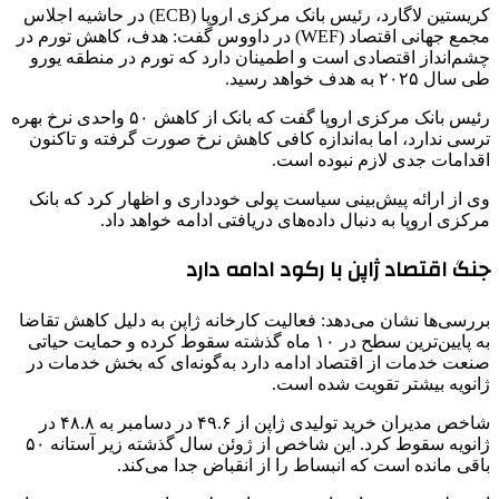
کریستین لاگارد، رئیس بانک مرکزی اروپا (ECB) در حاشیه اجلاس
مجمع جهانی اقتصاد (WEF) در داووس گفت: هدف، کاهش تورم در
چشم‌انداز اقتصادی است و اطمینان دارد که تورم در منطقه یورو
طی سال ۲۰۲۵ به هدف خواهد رسید.
رئیس بانک مرکزی اروپا گفت که بانک از کاهش ۵۰ واحدی نرخ بهره
ترسی ندارد، اما به‌اندازه کافی کاهش نرخ صورت گرفته و تاکنون
اقدامات جدی لازم نبوده است.
وی از ارائه پیش‌بینی سیاست پولی خودداری و اظهار کرد که بانک
مرکزی اروپا به دنبال داده‌های دریافتی ادامه خواهد داد.
جنگ اقتصاد ژاپن با رکود ادامه دارد
بررسی‌ها نشان می‌دهد: فعالیت کارخانه ژاپن به دلیل کاهش تقاضا
به پایین‌ترین سطح در ۱۰ ماه گذشته سقوط کرده و حمایت حیاتی
صنعت خدمات از اقتصاد ادامه دارد به‌گونه‌ای که بخش خدمات در
ژانویه بیشتر تقویت شده است.
شاخص مدیران خرید تولیدی ژاپن از ۴۹.۶ در دسامبر به ۴۸.۸ در
ژانویه سقوط کرد. این شاخص از ژوئن سال گذشته زیر آستانه ۵۰
باقی مانده است که انبساط را از انقباض جدا می‌کند.