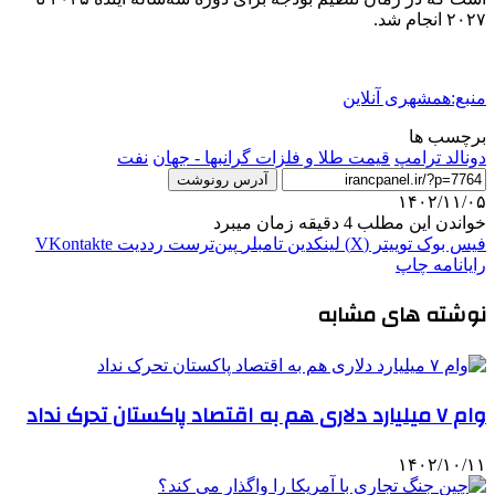
۲۰۲۷ انجام شد.
منبع:همشهری آنلاین
برچسب ها
دونالد ترامپ
قیمت طلا و فلزات گرانبها - جهان
نفت
آدرس رونوشت
۱۴۰۲/۱۱/۰۵
خواندن این مطلب 4 دقیقه زمان میبرد
فیس بوک
توییتر (X)
لینکدین
‫تامبلر
‫پین‌ترست
‫رددیت
‫VKontakte
رایانامه
چاپ
نوشته های مشابه
وام ۷ میلیارد دلاری هم به اقتصاد پاکستان تحرک نداد
۱۴۰۲/۱۰/۱۱