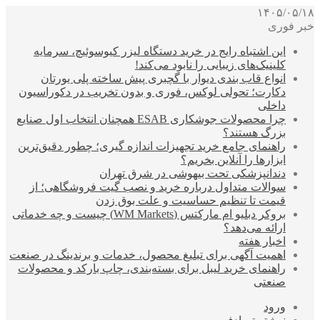
۱۴۰۵/۰۵/۱۸
خبر فوری
این اشتباه رایج در خرید دستگاه لیزر کیوسوئیچ، سرمایه
کلینیک‌های زیبایی را نابود می‌کند!
انواع قاب بندی دیوار با گچبری پیش ساخته پلی یورتان
دکارت؛ تحولی لوکس، فوری و بدون تخریب در دکوراسیون
داخلی
چرا محصولات جوشکاری ESAB همچنان انتخاب اول صنایع
بزرگ هستند؟
راهنمای جامع خرید تجهیزات اندازه گیری؛ چطور دقیق‌ترین
ابزارها را آنلاین بخریم؟
دندانپزشکی تحت بیهوشی در شرق تهران
سوالات متداول درباره خرید و نصب گیت فروشگاهی؛ از
قیمت تا تنظیم حساسیت و علت بوق زدن
بروکر دبلیو ام مارکتس (WM Markets) چیست و چه خدماتی
ارائه می‌دهد؟
اخبار هفته
اهمیت آگهی برای تبلیغ محصول، خدمات و برندینگ در صنعت
راهنمای خرید لیبل برای بسته‌بندی، چاپ بارکد و محصولات
صنعتی
ورود