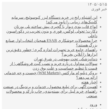
۱۴۰۵/۰۵/۱۵
خبر فوری
این اشتباه رایج در خرید دستگاه لیزر کیوسوئیچ، سرمایه
کلینیک‌های زیبایی را نابود می‌کند!
انواع قاب بندی دیوار با گچبری پیش ساخته پلی یورتان
دکارت؛ تحولی لوکس، فوری و بدون تخریب در دکوراسیون
داخلی
چرا محصولات جوشکاری ESAB همچنان انتخاب اول صنایع
بزرگ هستند؟
راهنمای جامع خرید تجهیزات اندازه گیری؛ چطور دقیق‌ترین
ابزارها را آنلاین بخریم؟
دندانپزشکی تحت بیهوشی در شرق تهران
سوالات متداول درباره خرید و نصب گیت فروشگاهی؛ از
قیمت تا تنظیم حساسیت و علت بوق زدن
بروکر دبلیو ام مارکتس (WM Markets) چیست و چه خدماتی
ارائه می‌دهد؟
اخبار هفته
اهمیت آگهی برای تبلیغ محصول، خدمات و برندینگ در صنعت
راهنمای خرید لیبل برای بسته‌بندی، چاپ بارکد و محصولات
صنعتی
ورود