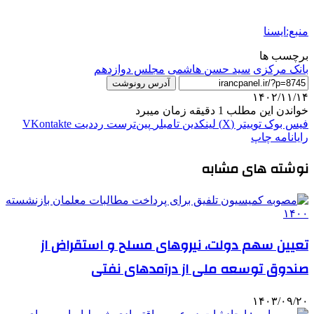
منبع:ایسنا
برچسب ها
بانک مرکزی
سید حسن هاشمی
مجلس دوازدهم
آدرس رونوشت
۱۴۰۲/۱۱/۱۴
خواندن این مطلب 1 دقیقه زمان میبرد
فیس بوک
توییتر (X)
لینکدین
‫تامبلر
‫پین‌ترست
‫رددیت
‫VKontakte
رایانامه
چاپ
نوشته های مشابه
تعیین سهم دولت، نیروهای مسلح و استقراض از
صندوق توسعه ملی از درآمدهای نفتی
۱۴۰۳/۰۹/۲۰