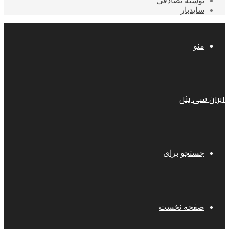
نوشته تصادفی
سایدبار
منو
ایران سی پنل
جستجو برای
صفحه نخست