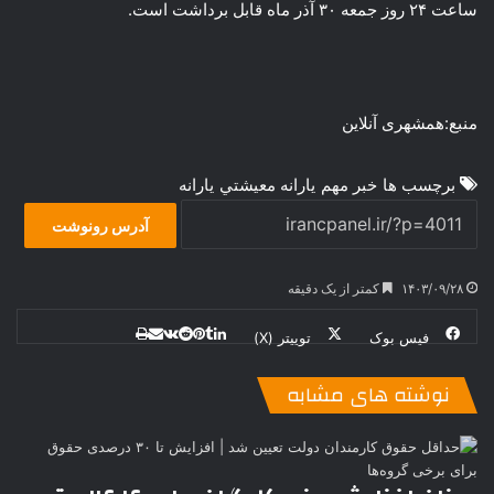
ساعت ۲۴ روز جمعه ۳۰ آذر ماه قابل برداشت است.
منبع:همشهری آنلاین
برچسب ها
خبر مهم
يارانه معيشتي
یارانه
آدرس رونوشت
۱۴۰۳/۰۹/۲۸
کمتر از یک دقیقه
فیس بوک
توییتر (X)
ل
ر
چ
ی
ت
پ
ا
ا
ر
V
ن
ا
ی
ی
د
K
پ
نوشته های مشابه
ا
د
ک
م
o
ن‌
ب
ت
ی
ن
د
n
ی
ل
ا
t
ر
ت
ر
a
م
ن
س