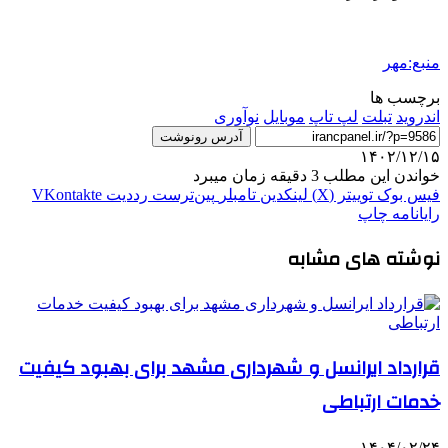
منبع:مهر
برچسب ها
اندروید
تبلت
لپ تاپ
موبایل
نوآوری
آدرس رونوشت
۱۴۰۲/۱۲/۱۵
خواندن این مطلب 3 دقیقه زمان میبرد
فیس بوک
توییتر (X)
لینکدین
‫تامبلر
‫پین‌ترست
‫رددیت
‫VKontakte
رایانامه
چاپ
نوشته های مشابه
قرارداد ایرانسل و شهرداری مشهد برای بهبود کیفیت
خدمات ارتباطی
۱۴۰۴/۰۲/۲۴