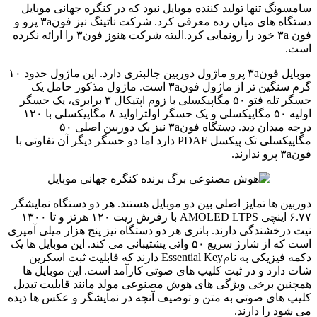
سامسونگ تنها تولید کننده موبایل نبود که در کنگره جهانی موبایل
دستگاه های میان رده معرفی کرد. شرکت ناتینگ نیز فون۳a پرو و
فون ۳a خود را رونمایی کرد.البته شرکت هنوز فون۳ را ارائه نکرده
است.
موبایل فون۳a پرو ماژول دوربین جالبتری دارد. این ماژول حدود ۱۰
گرم سنگین تر از ماژول فون۳a است. ماژول مذکور حامل یک
حسگر تله فتو ۵۰ مگاپیکسلی با زوم اپتیکال ۳ برابری، یک حسگر
اولیه ۵۰ مگاپیکسلی و یک حسگر اولتراواید ۸ مگاپیکسلی با ۱۲۰
درجه میدان دید. دستگاه فون۳a نیز یک دوربین اصلی ۵۰
مگاپیکسلی تک پیکسل PDAF دارد اما دو حسگر دیگر آن تفاوتی با
فون۳a پرو ندارند.
دوربین ها تمایز اصلی بین دو موبایل هستند. هر دو دستگاه نمایشگر
۶.۷۷ اینچی AMOLED LTPS با رفرش ریت ۱۲۰ هرتز و تا ۱۳۰۰
نیت درخشندگی دارند. باتری هر دو دستگاه نیز پنج هزار میلی آمپری
است که از شارژ سریع ۵۰ واتی پشتیبانی می کند. این موبایل ها یک
دکمه فیزیکی به نامEssential Key دارند که قابلیت ثبت اسکرین
شات دارد و در ثبت کلیپ های صوتی کارآمد است. این موبایل ها
همچنین برخی ویژگی های هوش مصنوعی مولد مانند قابلیت تبدیل
کلیپ های صوتی به متن و توصیف آنچه در نمایشگر و عکس ها دیده
می شود را دارند.