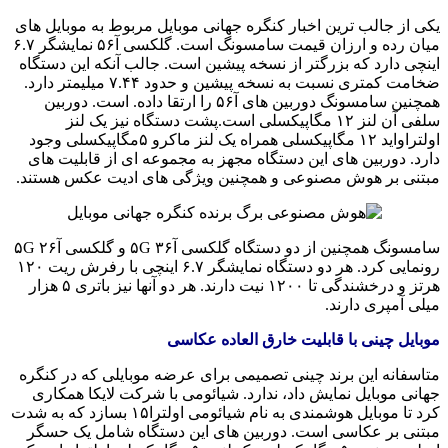
یکی از جالب ترین اخبار کنگره جهانی موبایل مربوط به موبایل های
میان رده و ارزان قیمت سامسونگ است. گلکسی آ۵۶ نمایشگر ۶.۷
اینچی دارد که بزرگتر از نسخه پیشین است. جالب آنکه این دستگاه
ضخامت کمتری نسبت به نسخه پیشین و حدود ۷.۴۴ میلیمتر دارد.
همچنین سامسونگ دوربین های آ۵۶ را ارتقا داده. است. دوربین
سلفی آن لنز ۱۲ مگاپیکسلی است.پشت دستگاه نیز یک لنز
اولتراواید ۱۲ مگاپیکسلی همراه یک لنز ماکرو ۵مگاپیکسلی وجود
دارد. دوربین های این دستگاه مجهز به مجموعه ای از قابلیت های
مبتنی بر هوش مصنوعی و همچنین ویژگی های ادیت عکس هستند.
سامسونگ همچنین از دو دستگاه گلکسی آ۳۶ ۵G و گلکسی آ۲۶ ۵G
رونمایی کرد. هر دو دستگاه نمایشگر ۶.۷ اینچی با رفرش ریت ۱۲۰
هرتز و درخشندگی تا ۱۲۰۰ نیت دارند. هر دو آنها نیز باتری ۵ هزار
میلی آمپری دارند.
موبایل چینی با قابلیت خارق العاده عکاسی
متاسفانه این برند چینی تصمیمی برای عرضه موبایلی که در کنگره
جهانی موبایل نمایش داد، ندارد. شیائومی با شرکت لایکا همکاری
کرد تا موبایل هوشمندی به نام شیائومی اولترا۱۵ بسازد که به شدت
مبتنی بر عکاسی است. دوربین های این دستگاه شامل یک حسگر