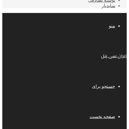
نوشته تصادفی
سایدبار
منو
ایران سی پنل
جستجو برای
صفحه نخست