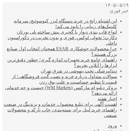
۱۴۰۵/۰۵/۱۹
خبر فوری
این اشتباه رایج در خرید دستگاه لیزر کیوسوئیچ، سرمایه
کلینیک‌های زیبایی را نابود می‌کند!
انواع قاب بندی دیوار با گچبری پیش ساخته پلی یورتان
دکارت؛ تحولی لوکس، فوری و بدون تخریب در دکوراسیون
داخلی
چرا محصولات جوشکاری ESAB همچنان انتخاب اول صنایع
بزرگ هستند؟
راهنمای جامع خرید تجهیزات اندازه گیری؛ چطور دقیق‌ترین
ابزارها را آنلاین بخریم؟
دندانپزشکی تحت بیهوشی در شرق تهران
سوالات متداول درباره خرید و نصب گیت فروشگاهی؛ از
قیمت تا تنظیم حساسیت و علت بوق زدن
بروکر دبلیو ام مارکتس (WM Markets) چیست و چه خدماتی
ارائه می‌دهد؟
اخبار هفته
اهمیت آگهی برای تبلیغ محصول، خدمات و برندینگ در صنعت
راهنمای خرید لیبل برای بسته‌بندی، چاپ بارکد و محصولات
صنعتی
ورود