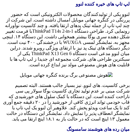
لپ تاپ های خیره کننده لنوو
لنوو یکی از تولیدکنندگان محصولات الکترونیکی است که حضور
پررنگی در کنگره جهانی موبایل امسال داشته است. این شرکت از
چند لپ تاپ از جمله تینک پدهای ارتقا یافته. و چند کانسپت نوآورانه
رونمایی کرد. طراحی دستگاه ThinkPad T14s 2-in-1با فرمت تغییر
شکل دهنده سری یوگا بیشتر همخوانی داشت. این دستگاه ۱۴. اینچی
مجهز به. نمایشگر لمسی WUXGA با درخشندگی ۴۰۰ نیت است.
دیگر دستگاه های تینک پد نیز با ارتقای ویژگی روبرو شدند. دراین
میان لنوو مدعی است دستگاه ThinkPad X13 Gen 6 یکی از
سبکترین طراحی های. شرکت مجموعه ای جدیدا ز لپ تاپ ها با
قابلیت های هوش مصنوعی مولد نیز ابداع کرده است.
برخی کانسپت. های لنوو. نیز بسیار جالب هستند. البته تصمیم
شرکت مبنی بر عدم تولید تجاری کانسپت یوگا سولار پی سی
ناراحت کننده است. این دستگاه با کمک سلول های خورشیدی که
قاب خودمی تواند انرژی کافی از خورشید را در ۲۰ دقیقه جمع آوری
کند تا یک ساعت ویدئو پخش کند. علاوهبر آن لنوو یک لپ تاپ با
نمایشگر انعطاف پذیر را نمایش داد. نمایشگر این دستگاه در حالت
معمول ۱۳ اینچ است که در حالت باز به ۱۸.۱ اینچ ارتقا می یابد.
میان رده های هوشمند سامسونگ