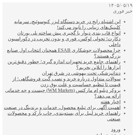
۱۴۰۵/۰۵/۱۹
خبر فوری
این اشتباه رایج در خرید دستگاه لیزر کیوسوئیچ، سرمایه
کلینیک‌های زیبایی را نابود می‌کند!
انواع قاب بندی دیوار با گچبری پیش ساخته پلی یورتان
دکارت؛ تحولی لوکس، فوری و بدون تخریب در دکوراسیون
داخلی
چرا محصولات جوشکاری ESAB همچنان انتخاب اول صنایع
بزرگ هستند؟
راهنمای جامع خرید تجهیزات اندازه گیری؛ چطور دقیق‌ترین
ابزارها را آنلاین بخریم؟
دندانپزشکی تحت بیهوشی در شرق تهران
سوالات متداول درباره خرید و نصب گیت فروشگاهی؛ از
قیمت تا تنظیم حساسیت و علت بوق زدن
بروکر دبلیو ام مارکتس (WM Markets) چیست و چه خدماتی
ارائه می‌دهد؟
اخبار هفته
اهمیت آگهی برای تبلیغ محصول، خدمات و برندینگ در صنعت
راهنمای خرید لیبل برای بسته‌بندی، چاپ بارکد و محصولات
صنعتی
ورود