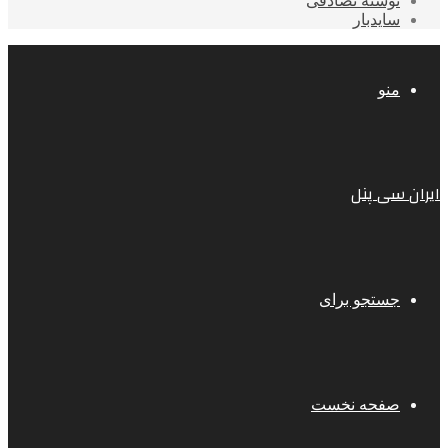
نوشته تصادفی
سایدبار
منو
ایران سی پنل
جستجو برای
صفحه نخست