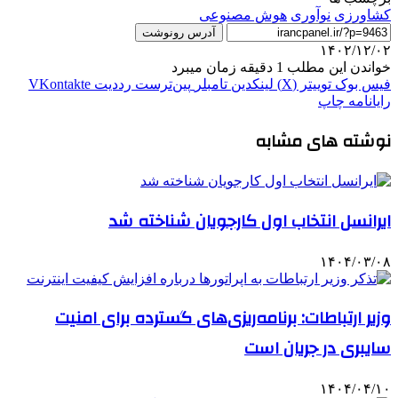
کشاورزی
نوآوری
هوش مصنوعی
آدرس رونوشت
۱۴۰۲/۱۲/۰۲
خواندن این مطلب 1 دقیقه زمان میبرد
فیس بوک
توییتر (X)
لینکدین
‫تامبلر
‫پین‌ترست
‫رددیت
‫VKontakte
رایانامه
چاپ
نوشته های مشابه
ایرانسل انتخاب اول کارجویان شناخته شد
۱۴۰۴/۰۳/۰۸
وزیر ارتباطات: برنامه‌ریزی‌های گسترده برای امنیت
سایبری در جریان است
۱۴۰۴/۰۴/۱۰