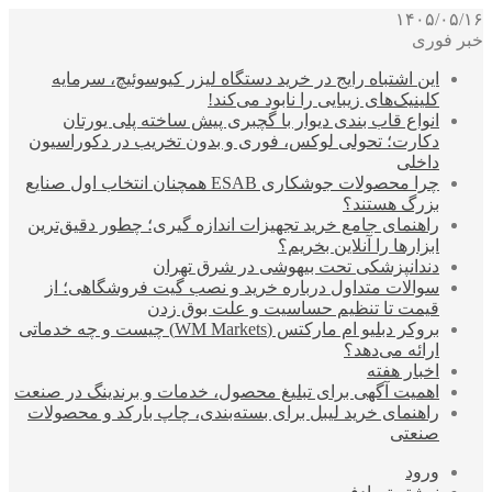
۱۴۰۵/۰۵/۱۶
خبر فوری
این اشتباه رایج در خرید دستگاه لیزر کیوسوئیچ، سرمایه
کلینیک‌های زیبایی را نابود می‌کند!
انواع قاب بندی دیوار با گچبری پیش ساخته پلی یورتان
دکارت؛ تحولی لوکس، فوری و بدون تخریب در دکوراسیون
داخلی
چرا محصولات جوشکاری ESAB همچنان انتخاب اول صنایع
بزرگ هستند؟
راهنمای جامع خرید تجهیزات اندازه گیری؛ چطور دقیق‌ترین
ابزارها را آنلاین بخریم؟
دندانپزشکی تحت بیهوشی در شرق تهران
سوالات متداول درباره خرید و نصب گیت فروشگاهی؛ از
قیمت تا تنظیم حساسیت و علت بوق زدن
بروکر دبلیو ام مارکتس (WM Markets) چیست و چه خدماتی
ارائه می‌دهد؟
اخبار هفته
اهمیت آگهی برای تبلیغ محصول، خدمات و برندینگ در صنعت
راهنمای خرید لیبل برای بسته‌بندی، چاپ بارکد و محصولات
صنعتی
ورود