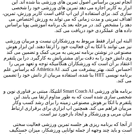
انجام تمرین براساس اصول تمرین های ورزشی بنا شده اند. این
ابزار به کاربر اجازه می دهد تمرین های ورزشی خود را شخصی
سازی کند. برای استفاده از این اپ کافی است کاربر ورزش، تمرین،
اهداف تمرینی و مدت زمانی که می تواند به ورزش اختصاص می
دهد را مشخص کند. در مرحله بعد یک برنامه آموزشی پویا براساس
داده های عملکردی خود دریافت می کند.
البته این ابزار فقط مربوط به ورزشکاران نیست و مربیان ورزشی
نیز می توانند با اتکا به آن فعالیت خود را ارتقا دهند. این ابزار هوش
مصنوعی در نوشتن برنامه تمرینی به مربی کمک و تضمین می کند
وی دانش خود را به دقت برای مشتریانش به کارگیرد. درا ین پلتفرم
اعتقاد بر آن است که ورزشکاران هنگامیکه توجه و تعهد مربی را
احساس کنند، بهتر پیشرفت می کنند. Athletica AI که براساس علم
برنامه نویسی HIIT بنا شده، استفاده مربیان از دانش خود را تضمین
می کند.
برنامه های ورزشی Smart Coach AI اتلتیکا، مبتنی بر فناوری نوین و
شخصی سازی شده است که به طور مداوم ارتقا می یابند. این
پلتفرم با اتکا بر هوش مصنوعی زمینه را برای رشد کسب وکار
مربیان فراهم می کند. همچنین اپ ابزاری برای برقراری ارتباط
میان مربی و ورزشکار و ایجاد بازخورد نیز است.
از آنجا که برنامه ریزی هر جلسه تمرین ورزشی فعالیت سختی
است و باید چند وجهه از جمله توانایی ورزشکار، میزان خستگیف