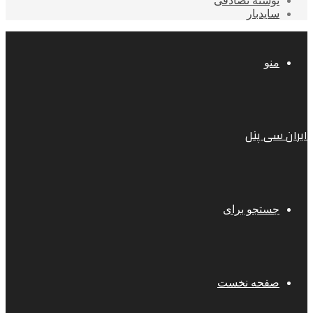
نوشته تصادفی
سایدبار
منو
ایران سی پنل
جستجو برای
صفحه نخست