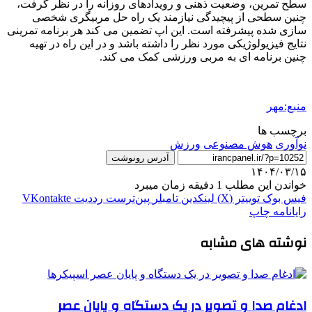
سطح تمرین، وضعیت ذهنی و رویدادهای روزانه را در نظر گرفت،
چنین سطحی از پیچیدگی نیازمند یک راه حل مربیگری شخصی
سازی شده پیشرفته است. این اپ تضمین می کند هر برنامه تمرینی
نتایج فیزیولوژیکی مورد نظر را داشته باشد و در این راه در تهیه
چنین برنامه ای به مربی ورزشی کمک می کند.
منبع:مهر
برچسب ها
نوآوری
هوش مصنوعی
ورزش
آدرس رونوشت
۱۴۰۴/۰۳/۱۵
خواندن این مطلب 1 دقیقه زمان میبرد
فیس بوک
توییتر (X)
لینکدین
‫تامبلر
‫پین‌ترست
‫رددیت
‫VKontakte
رایانامه
چاپ
نوشته های مشابه
ادغام صدا و تصویر در یک دستگاه و پایان عصر