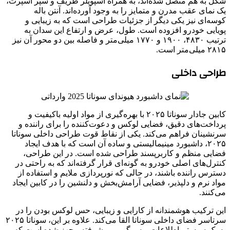
شکل به هم متصل شده‌اند، به همراه اسپویلر ظریف و سپر اسپرت،
یک نمای عقب مدرن و متمایز را به وجود آورده‌اند. آنتن باله
کوسه‌ای نیز یکی دیگر از جزئیات طراحی است که به زیبایی و
پویایی خودرو افزوده است. طول، عرض و ارتفاع این سدان به
ترتیب ۴۸۳۰، ۱۹۰۰ و ۱۷۷۰ میلی‌متر و فاصله بین دو محور آن نیز
۲۸۱۵ میلی‌متر است.
طراحی داخلی
کابین جادار سوناتا ۲۰۲۵ با بهره‌گیری از مواد اولیه باکیفیت و
پرداخت‌های دقیق، فضایی لوکس و دعوت‌کننده را برای راننده و
سرنشینان فراهم می‌کند. یکی از نقاط قوت طراحی داخلی سوناتا
۲۰۲۵، داشبورد مینیمالیستی و ساده آن است که با هدف ایجاد
فضایی منظم و کاربرپسند طراحی شده است. در این طراحی،
کنترل‌های اصلی خودرو به گونه‌ای قرار گرفته‌اند که به راحتی در
دسترس راننده باشند، در حالی که نورپردازی ملایم و استفاده از
مواد نرم و دلپذیر، فضایی آرامش‌بخش و دلنشین را در کابین ایجاد
می‌کنند.
این ترکیب هوشمندانه از کارایی و زیبایی، حس لوکس بودن را در
سرتاسر فضای داخلی سوناتا القا می‌کند. علاوه بر این، سوناتا ۲۰۲۵
به یک سیستم اطلاعات و سرگرمی پیشرفته مجهز شده است که