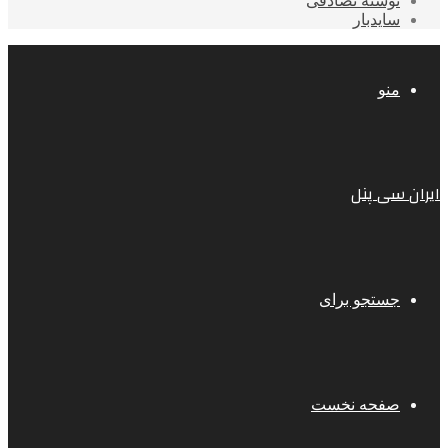
نوشته تصادفی
سایدبار
منو
ایران سی پنل
جستجو برای
صفحه نخست