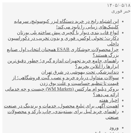
۱۴۰۵/۰۵/۱۸
خبر فوری
این اشتباه رایج در خرید دستگاه لیزر کیوسوئیچ، سرمایه
کلینیک‌های زیبایی را نابود می‌کند!
انواع قاب بندی دیوار با گچبری پیش ساخته پلی یورتان
دکارت؛ تحولی لوکس، فوری و بدون تخریب در دکوراسیون
داخلی
چرا محصولات جوشکاری ESAB همچنان انتخاب اول صنایع
بزرگ هستند؟
راهنمای جامع خرید تجهیزات اندازه گیری؛ چطور دقیق‌ترین
ابزارها را آنلاین بخریم؟
دندانپزشکی تحت بیهوشی در شرق تهران
سوالات متداول درباره خرید و نصب گیت فروشگاهی؛ از
قیمت تا تنظیم حساسیت و علت بوق زدن
بروکر دبلیو ام مارکتس (WM Markets) چیست و چه خدماتی
ارائه می‌دهد؟
اخبار هفته
اهمیت آگهی برای تبلیغ محصول، خدمات و برندینگ در صنعت
راهنمای خرید لیبل برای بسته‌بندی، چاپ بارکد و محصولات
صنعتی
ورود