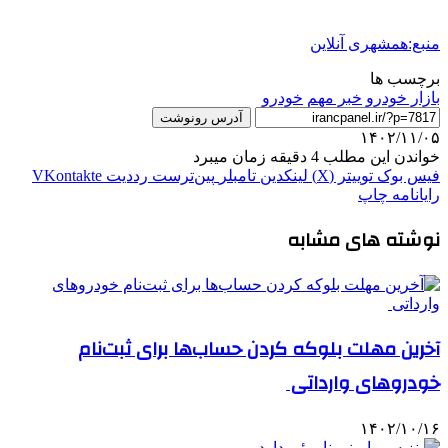
منبع:همشهری آنلاین
برچسب ها
بازار خودرو
خبر مهم
خودرو
آدرس رونوشت
۱۴۰۲/۱۱/۰۵
خواندن این مطلب 4 دقیقه زمان میبرد
فیس بوک
توییتر (X)
لینکدین
‫تامبلر
‫پین‌ترست
‫رددیت
‫VKontakte
رایانامه
چاپ
نوشته های مشابه
آخرین مهلت بلوکه کردن حساب‌ها برای ثبت‌نام
خودروهای وارداتی
۱۴۰۲/۱۰/۱۶