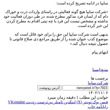
سایپا در ادامه تصریح کرده است:
«شرکت سایپا هیچ گونه فعالیتی در راستای واردات ذرت و خوراک
دام که از لسان فرد مذکور مطرح شده، در طی دوران فعالیت خود
نداشته و مشخص نیست این فرد با چه نیتی اقدام به مطرح کردن
این خبر کرده است.
بدیهی است شرکت سایپا این حق را برای خود قائل است که
موضوع کذب عنوان شده را از طریق مراجع ذی صلاح قانونی تا
حصول نتیجه دنبال کند.»
انتهای پیام
منبع:ایسنا
برچسب ها
شرکت سایپا
آدرس رونوشت
۱۴۰۲/۱۱/۰۶
خواندن این مطلب 1 دقیقه زمان میبرد
فیس بوک
توییتر (X)
لینکدین
‫تامبلر
‫پین‌ترست
‫رددیت
‫VKontakte
رایانامه
چاپ