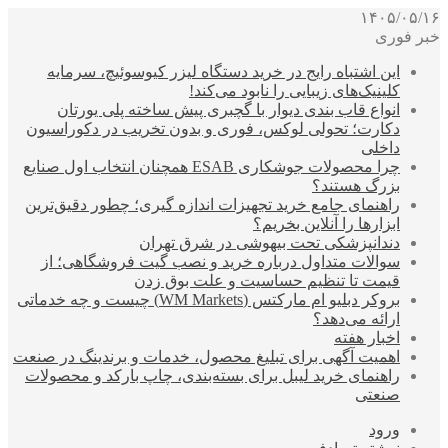
۱۴۰۵/۰۵/۱۶
خبر فوری
این اشتباه رایج در خرید دستگاه لیزر کیوسوئیچ، سرمایه
کلینیک‌های زیبایی را نابود می‌کند!
انواع قاب بندی دیوار با گچبری پیش ساخته پلی یورتان
دکارت؛ تحولی لوکس، فوری و بدون تخریب در دکوراسیون
داخلی
چرا محصولات جوشکاری ESAB همچنان انتخاب اول صنایع
بزرگ هستند؟
راهنمای جامع خرید تجهیزات اندازه گیری؛ چطور دقیق‌ترین
ابزارها را آنلاین بخریم؟
دندانپزشکی تحت بیهوشی در شرق تهران
سوالات متداول درباره خرید و نصب گیت فروشگاهی؛ از
قیمت تا تنظیم حساسیت و علت بوق زدن
بروکر دبلیو ام مارکتس (WM Markets) چیست و چه خدماتی
ارائه می‌دهد؟
اخبار هفته
اهمیت آگهی برای تبلیغ محصول، خدمات و برندینگ در صنعت
راهنمای خرید لیبل برای بسته‌بندی، چاپ بارکد و محصولات
صنعتی
ورود