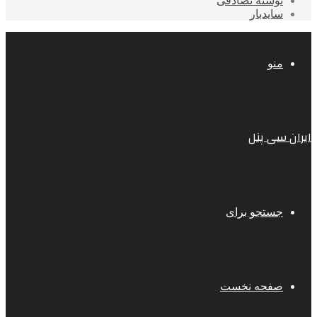
نوشته تصادفی
سایدبار
منو
ایران سی پنل
جستجو برای
صفحه نخست