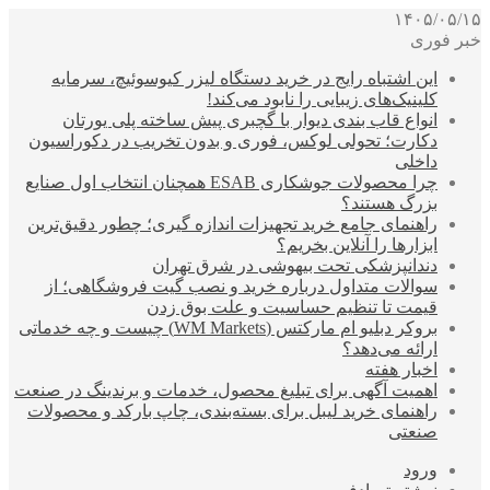
۱۴۰۵/۰۵/۱۵
خبر فوری
این اشتباه رایج در خرید دستگاه لیزر کیوسوئیچ، سرمایه
کلینیک‌های زیبایی را نابود می‌کند!
انواع قاب بندی دیوار با گچبری پیش ساخته پلی یورتان
دکارت؛ تحولی لوکس، فوری و بدون تخریب در دکوراسیون
داخلی
چرا محصولات جوشکاری ESAB همچنان انتخاب اول صنایع
بزرگ هستند؟
راهنمای جامع خرید تجهیزات اندازه گیری؛ چطور دقیق‌ترین
ابزارها را آنلاین بخریم؟
دندانپزشکی تحت بیهوشی در شرق تهران
سوالات متداول درباره خرید و نصب گیت فروشگاهی؛ از
قیمت تا تنظیم حساسیت و علت بوق زدن
بروکر دبلیو ام مارکتس (WM Markets) چیست و چه خدماتی
ارائه می‌دهد؟
اخبار هفته
اهمیت آگهی برای تبلیغ محصول، خدمات و برندینگ در صنعت
راهنمای خرید لیبل برای بسته‌بندی، چاپ بارکد و محصولات
صنعتی
ورود