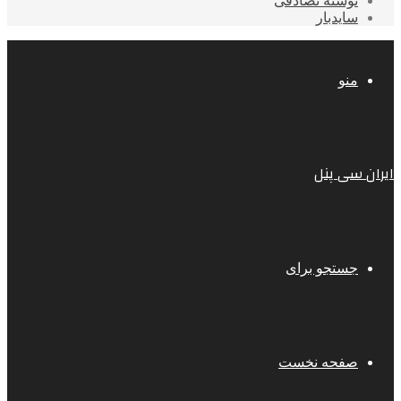
نوشته تصادفی
سایدبار
منو
ایران سی پنل
جستجو برای
صفحه نخست