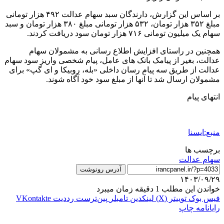
بر اساس این گزارش، دارندگان سبد سهام عدالت ۴۹۲ هزار تومانی
مبلغ ۳۵۲ هزار تومان، ۵۳۲ هزار تومانی مبلغ ۳۸۰ هزار تومان و سبد
سهام یک میلیون تومانی ۷۱۶ هزار تومان سود دریافت کردند.
همچنین در راستای افزایش اطلاع رسانی به مشمولان سهام
عدالت، بغیر از پیامک بانک های عامل، پیام شخصی واریز سود سهام
عدالت از طریق سه پیام رسان داخلی «بله، روبیکا و ای گپ» برای
مشمولان ارسال شد تا آنها از مبلغ سود خود آگاه شوند.
انتهای پیام
منبع:ایسنا
برچسب ها
سهام عدالت
آدرس رونوشت
۱۴۰۳/۰۹/۲۹
خواندن این مطلب 1 دقیقه زمان میبرد
فیس بوک
توییتر (X)
لینکدین
‫تامبلر
‫پین‌ترست
‫رددیت
‫VKontakte
رایانامه
چاپ