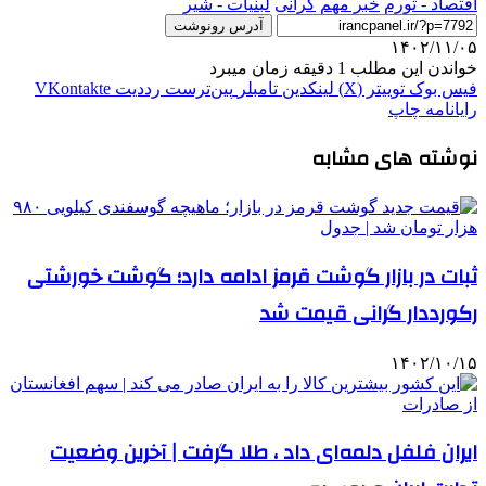
اقتصاد - تورم
خبر مهم
گرانی
لبنیات - شیر
آدرس رونوشت
۱۴۰۲/۱۱/۰۵
خواندن این مطلب 1 دقیقه زمان میبرد
فیس بوک
توییتر (X)
لینکدین
‫تامبلر
‫پین‌ترست
‫رددیت
‫VKontakte
رایانامه
چاپ
نوشته های مشابه
ثبات در بازار گوشت قرمز ادامه دارد؛ گوشت خورشتی
رکورددار گرانی قیمت شد
۱۴۰۲/۱۰/۱۵
ایران فلفل دلمه‌ای داد ، طلا گرفت | آخرین وضعیت