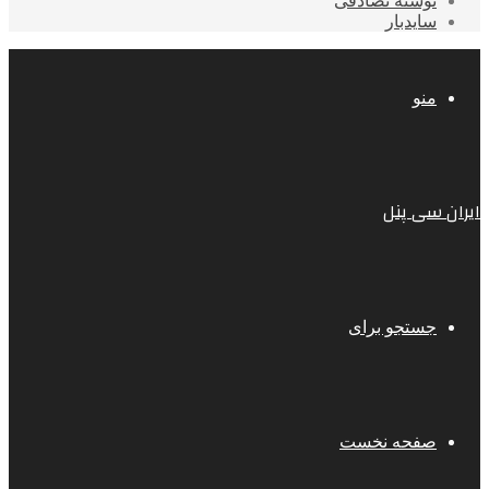
نوشته تصادفی
سایدبار
منو
ایران سی پنل
جستجو برای
صفحه نخست