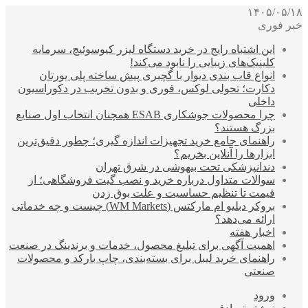
۱۴۰۵/۰۵/۱۸
خبر فوری
این اشتباه رایج در خرید دستگاه لیزر کیوسوئیچ، سرمایه
کلینیک‌های زیبایی را نابود می‌کند!
انواع قاب بندی دیوار با گچبری پیش ساخته پلی یورتان
دکارت؛ تحولی لوکس، فوری و بدون تخریب در دکوراسیون
داخلی
چرا محصولات جوشکاری ESAB همچنان انتخاب اول صنایع
بزرگ هستند؟
راهنمای جامع خرید تجهیزات اندازه گیری؛ چطور دقیق‌ترین
ابزارها را آنلاین بخریم؟
دندانپزشکی تحت بیهوشی در شرق تهران
سوالات متداول درباره خرید و نصب گیت فروشگاهی؛ از
قیمت تا تنظیم حساسیت و علت بوق زدن
بروکر دبلیو ام مارکتس (WM Markets) چیست و چه خدماتی
ارائه می‌دهد؟
اخبار هفته
اهمیت آگهی برای تبلیغ محصول، خدمات و برندینگ در صنعت
راهنمای خرید لیبل برای بسته‌بندی، چاپ بارکد و محصولات
صنعتی
ورود