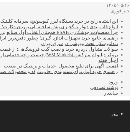
۱۴۰۵/۰۵/۱۶
خبر فوری
این اشتباه رایج در خرید دستگاه لیزر کیوسوئیچ، سرمایه کلینیک‌ها
انواع قاب بندی دیوار با گچبری پیش ساخته پلی یورتان دکارت
چرا محصولات جوشکاری ESAB همچنان انتخاب اول صنایع بزرگ هستند؟
راهنمای جامع خرید تجهیزات اندازه گیری؛ چطور دقیق‌ترین ابزاره
دندانپزشکی تحت بیهوشی در شرق تهران
سوالات متداول درباره خرید و نصب گیت فروشگاهی؛ از قیمت
بروکر دبلیو ام مارکتس (WM Markets) چیست و چه خدماتی ارائه می‌دهد؟
اخبار هفته
اهمیت آگهی برای تبلیغ محصول، خدمات و برندینگ در صنعت
راهنمای خرید لیبل برای بسته‌بندی، چاپ بارکد و محصولات صن
ورود
نوشته تصادفی
سایدبار
منو