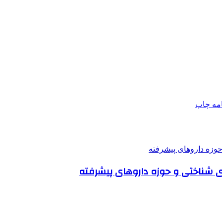
امه
چاپ