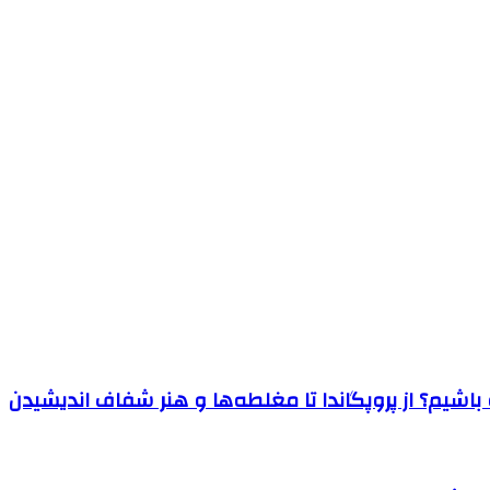
اشیم؟ از پروپگاندا تا مغلطه‌ها و هنر شفاف اندیشیدن