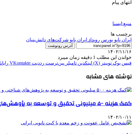
انتهای پیام
منبع:ایسنا
برچسب ها
ایران بایو
بورس
رویداد ایران بایو
شرکت‌های دانش‌بنیان
آدرس رونوشت
۱۴۰۲/۱۱/۱۶
خواندن این مطلب 1 دقیقه زمان میبرد
فیس بوک
توییتر (X)
لینکدین
‫تامبلر
‫پین‌ترست
‫رددیت
‫VKontakte
رایان
نوشته های مشابه
کمک هزینه ۵۰۰ میلیونی تحقیق و توسعه به پژوهش‌های شناختی و حوزه داروهای پیشرفته
۱۴۰۲/۱۰/۱۱