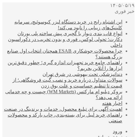
۱۴۰۵/۰۵/۱۹
خبر فوری
این اشتباه رایج در خرید دستگاه لیزر کیوسوئیچ، سرمایه
کلینیک‌های زیبایی را نابود می‌کند!
انواع قاب بندی دیوار با گچبری پیش ساخته پلی یورتان
دکارت؛ تحولی لوکس، فوری و بدون تخریب در دکوراسیون
داخلی
چرا محصولات جوشکاری ESAB همچنان انتخاب اول صنایع
بزرگ هستند؟
راهنمای جامع خرید تجهیزات اندازه گیری؛ چطور دقیق‌ترین
ابزارها را آنلاین بخریم؟
دندانپزشکی تحت بیهوشی در شرق تهران
سوالات متداول درباره خرید و نصب گیت فروشگاهی؛ از
قیمت تا تنظیم حساسیت و علت بوق زدن
بروکر دبلیو ام مارکتس (WM Markets) چیست و چه خدماتی
ارائه می‌دهد؟
اخبار هفته
اهمیت آگهی برای تبلیغ محصول، خدمات و برندینگ در صنعت
راهنمای خرید لیبل برای بسته‌بندی، چاپ بارکد و محصولات
صنعتی
ورود