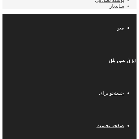
نوشته تصادفی
سایدبار
منو
ایران سی پنل
جستجو برای
صفحه نخست