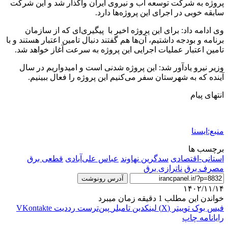
پروژه به شرکت توسعه آب و نیروی ایران واگذار شد و این شرکت
سابقه خوبی در اجرای این پروژه‌ها دارد.
وی ادامه داد: برای این پروژه اخیر با پیگیری‌ای که از سازمان
برنامه و بودجه داشتیم، آن‌ها هم گفتند دنبال تامین اعتبار هستند و با
تامین اعتبار عملیات اجرایی این پروژه به سرعت آغاز خواهد شد.
وزیر نیرو یادآور شد: این پروژه شدنی است و امیدواریم در سال
آینده که به شهرستان سفر می‌کنیم این پروژه را فعال ببینیم.
انتهای پیام
منبع:ایسنا
برچسب ها
استانی-اقتصادی
سدگرین نهاوند
عباس علی‌آبادی
قطعی برق
مصرف برق
ناترازی برق
آدرس رونوشت
۱۴۰۲/۱۱/۱۴
خواندن این مطلب 1 دقیقه زمان میبرد
فیس بوک
توییتر (X)
لینکدین
‫تامبلر
‫پین‌ترست
‫رددیت
‫VKontakte
رایانامه
چاپ