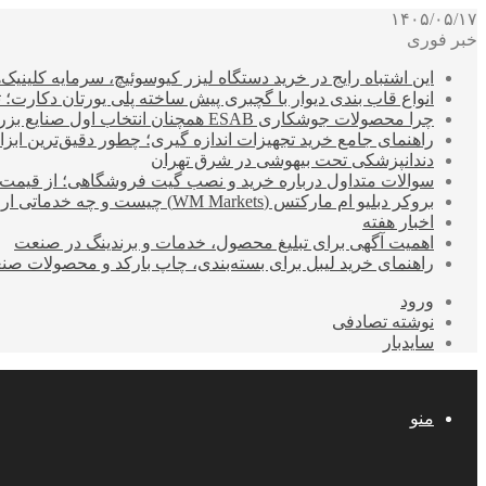
۱۴۰۵/۰۵/۱۷
خبر فوری
این اشتباه رایج در خرید دستگاه لیزر کیوسوئیچ، سرمایه کلینیک‌ها
انواع قاب بندی دیوار با گچبری پیش ساخته پلی یورتان دکارت
چرا محصولات جوشکاری ESAB همچنان انتخاب اول صنایع بزرگ هستند؟
راهنمای جامع خرید تجهیزات اندازه گیری؛ چطور دقیق‌ترین ابزاره
دندانپزشکی تحت بیهوشی در شرق تهران
سوالات متداول درباره خرید و نصب گیت فروشگاهی؛ از قیمت
بروکر دبلیو ام مارکتس (WM Markets) چیست و چه خدماتی ارائه می‌دهد؟
اخبار هفته
اهمیت آگهی برای تبلیغ محصول، خدمات و برندینگ در صنعت
راهنمای خرید لیبل برای بسته‌بندی، چاپ بارکد و محصولات صن
ورود
نوشته تصادفی
سایدبار
منو