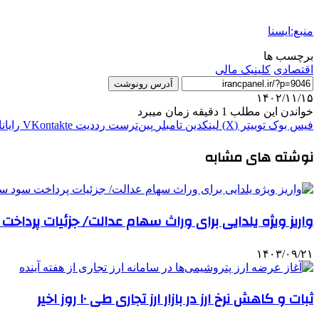
منبع:ایسنا
برچسب ها
اقتصادی
کلینیک مالی
آدرس رونوشت
۱۴۰۲/۱۱/۱۵
خواندن این مطلب 1 دقیقه زمان میبرد
فیس بوک
توییتر (X)
لینکدین
‫تامبلر
‫پین‌ترست
‫رددیت
‫VKontakte
رایان
نوشته های مشابه
واریز ویژه یلدایی برای وراث سهام عدالت/ جزئیات پردا
۱۴۰۳/۰۹/۲۱
ثبات و کاهش نرخ ارز در بازار ارز تجاری طی ۱۰ روز اخیر