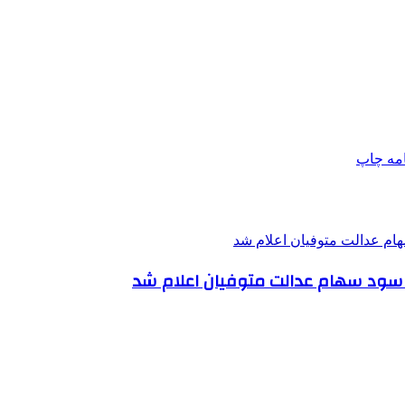
امه
چاپ
خت سود سهام عدالت متوفیان اعلام شد