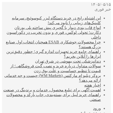
۱۴۰۵/۰۵/۱۵
خبر فوری
این اشتباه رایج در خرید دستگاه لیزر کیوسوئیچ، سرمایه
کلینیک‌های زیبایی را نابود می‌کند!
انواع قاب بندی دیوار با گچبری پیش ساخته پلی یورتان
دکارت؛ تحولی لوکس، فوری و بدون تخریب در دکوراسیون
داخلی
چرا محصولات جوشکاری ESAB همچنان انتخاب اول صنایع
بزرگ هستند؟
راهنمای جامع خرید تجهیزات اندازه گیری؛ چطور دقیق‌ترین
ابزارها را آنلاین بخریم؟
دندانپزشکی تحت بیهوشی در شرق تهران
سوالات متداول درباره خرید و نصب گیت فروشگاهی؛ از
قیمت تا تنظیم حساسیت و علت بوق زدن
بروکر دبلیو ام مارکتس (WM Markets) چیست و چه خدماتی
ارائه می‌دهد؟
اخبار هفته
اهمیت آگهی برای تبلیغ محصول، خدمات و برندینگ در صنعت
راهنمای خرید لیبل برای بسته‌بندی، چاپ بارکد و محصولات
صنعتی
ورود