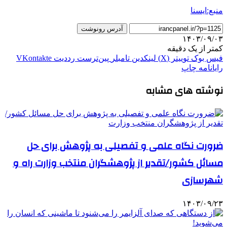
منبع:ایسنا
آدرس رونوشت
۱۴۰۳/۰۹/۰۳
کمتر از یک دقیقه
فیس بوک
توییتر (X)
لینکدین
‫تامبلر
‫پین‌ترست
‫رددیت
‫VKontakte
رایانامه
چاپ
نوشته های مشابه
ضرورت نگاه علمی و تفصیلی به پژوهش برای حل
مسائل کشور/تقدیر از پژوهشگران منتخب وزارت راه و
شهرسازی
۱۴۰۳/۰۹/۲۳