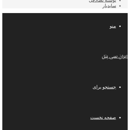
نوشته تصادفی
سایدبار
منو
ایران سی پنل
جستجو برای
صفحه نخست