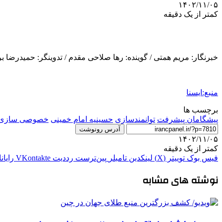
۱۴۰۲/۱۱/۰۵
کمتر از یک دقیقه
خبرنگار: مریم همتی / گوینده: رها صلاحی مقدم / تدوینگر: حمیدرضا ب
منبع:ایسنا
برچسب ها
پیشگامان پیشرفت
توانمندسازی
حسینیه امام خمینی
خصوصی سازی
آدرس رونوشت
۱۴۰۲/۱۱/۰۵
کمتر از یک دقیقه
فیس بوک
توییتر (X)
لینکدین
‫تامبلر
‫پین‌ترست
‫رددیت
‫VKontakte
رایان
نوشته های مشابه