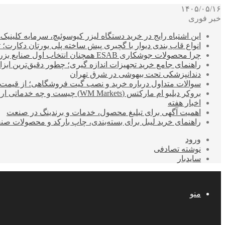
۱۴۰۵/۰۵/۱۶
خبر فوری
این اشتباه رایج در خرید دستگاه لیزر کیوسوئیچ، سرمایه کلینیک‌ها
انواع قاب بندی دیوار با گچبری پیش ساخته پلی یورتان دکارت
چرا محصولات جوشکاری ESAB همچنان انتخاب اول صنایع بزرگ هستند؟
راهنمای جامع خرید تجهیزات اندازه گیری؛ چطور دقیق‌ترین ابزاره
دندانپزشکی تحت بیهوشی در شرق تهران
سوالات متداول درباره خرید و نصب گیت فروشگاهی؛ از قیمت
بروکر دبلیو ام مارکتس (WM Markets) چیست و چه خدماتی ارائه می‌دهد؟
اخبار هفته
اهمیت آگهی برای تبلیغ محصول، خدمات و برندینگ در صنعت
راهنمای خرید لیبل برای بسته‌بندی، چاپ بارکد و محصولات صن
ورود
نوشته تصادفی
سایدبار
منو