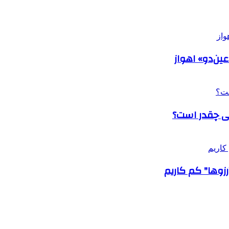
عین‌دو» اهواز
لی چقدر است؟
رزوها" کم کاریم