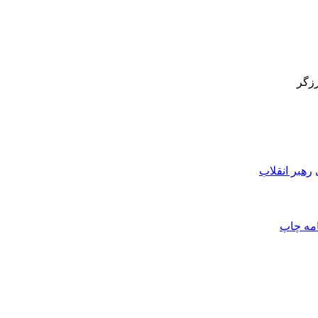
رزگر
رهبر انقلاب
امه
چاپ