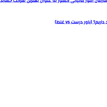
مان امور مالیاتی کشور به عنوان بهترین شرکت حسابداری
؟ (باور درست vs غلط)