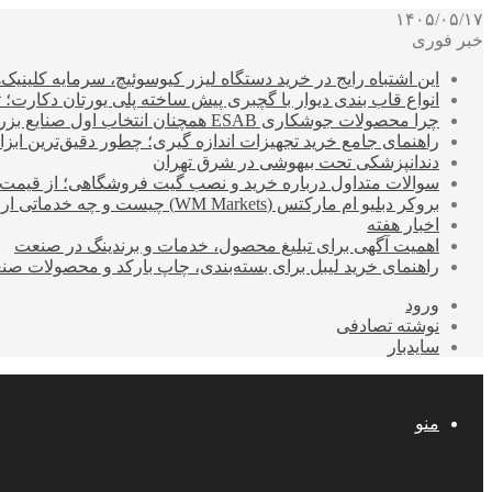
۱۴۰۵/۰۵/۱۷
خبر فوری
این اشتباه رایج در خرید دستگاه لیزر کیوسوئیچ، سرمایه کلینیک‌ها
انواع قاب بندی دیوار با گچبری پیش ساخته پلی یورتان دکارت
چرا محصولات جوشکاری ESAB همچنان انتخاب اول صنایع بزرگ هستند؟
راهنمای جامع خرید تجهیزات اندازه گیری؛ چطور دقیق‌ترین ابزاره
دندانپزشکی تحت بیهوشی در شرق تهران
سوالات متداول درباره خرید و نصب گیت فروشگاهی؛ از قیمت
بروکر دبلیو ام مارکتس (WM Markets) چیست و چه خدماتی ارائه می‌دهد؟
اخبار هفته
اهمیت آگهی برای تبلیغ محصول، خدمات و برندینگ در صنعت
راهنمای خرید لیبل برای بسته‌بندی، چاپ بارکد و محصولات صن
ورود
نوشته تصادفی
سایدبار
منو