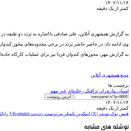
۱۴۰۲/۱۱/۱۴
کمتر از یک دقیقه
به گزارش همشهری آنلاین، علی صادقی با اشاره به تردد دو طبقه در م
وی ادامه داد: در حاضر حاضر تردد در برخی محدوده‌های محور کندوا
به گزارش مهر، محورهای کندوان فردا نیز برای عملیات کارکاه جاده‌
منبع:همشهری آنلاین
برچسب ها
استان مازندران
ترافیک - جاده‌ای
خبر مهم
آدرس رونوشت
۱۴۰۲/۱۱/۱۴
کمتر از یک دقیقه
فیس بوک
توییتر (X)
لینکدین
‫تامبلر
‫پین‌ترست
‫رددیت
‫VKontakte
رایان
نوشته های مشابه