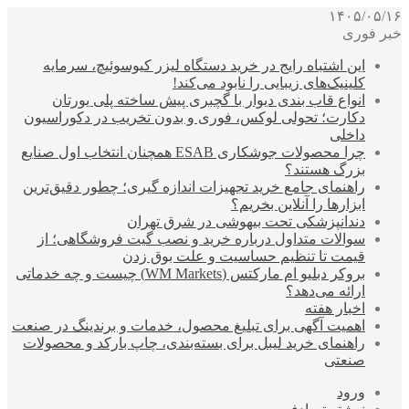
۱۴۰۵/۰۵/۱۶
خبر فوری
این اشتباه رایج در خرید دستگاه لیزر کیوسوئیچ، سرمایه
کلینیک‌های زیبایی را نابود می‌کند!
انواع قاب بندی دیوار با گچبری پیش ساخته پلی یورتان
دکارت؛ تحولی لوکس، فوری و بدون تخریب در دکوراسیون
داخلی
چرا محصولات جوشکاری ESAB همچنان انتخاب اول صنایع
بزرگ هستند؟
راهنمای جامع خرید تجهیزات اندازه گیری؛ چطور دقیق‌ترین
ابزارها را آنلاین بخریم؟
دندانپزشکی تحت بیهوشی در شرق تهران
سوالات متداول درباره خرید و نصب گیت فروشگاهی؛ از
قیمت تا تنظیم حساسیت و علت بوق زدن
بروکر دبلیو ام مارکتس (WM Markets) چیست و چه خدماتی
ارائه می‌دهد؟
اخبار هفته
اهمیت آگهی برای تبلیغ محصول، خدمات و برندینگ در صنعت
راهنمای خرید لیبل برای بسته‌بندی، چاپ بارکد و محصولات
صنعتی
ورود