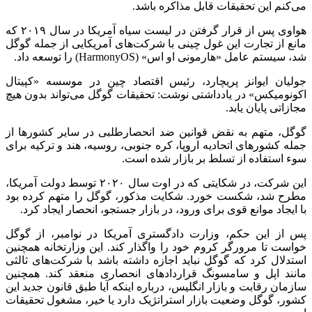
می‌کنم این تحقیقات قابل مذاکره باشد.
هواوی پس از قرار گرفتن در لیست سیاه آمریکا در سال ۲۰۱۹ که
مانع از تجارت این غول چینی با شرکت‌های آمریکایی از جمله گوگل
شد، سیستم عامل «هارمونی او اس» (HarmonyOS) را توسعه داد.
جولیان ایوانز پریچارد، رئیس اقتصاد چین در موسسه «کپیتال
اکونومیکس» در یادداشتی نوشت: تحقیقات گوگل می‌تواند بدون هیچ
مجازاتی پایان یابد.
گوگل، متهم به نقض قوانین ضد انحصارطلبی در سایر کشورها از
جمله کشورهای اتحادیه اروپا، کره جنوبی، روسیه، هند و ترکیه برای
سوء استفاده از تسلط بر بازار شده است.
این شرکت، در شکایتی که در اوت سال ۲۰۲۰ توسط دولت آمریکا،
مطرح شد، شکست خورد. شکایت مذکور، گوگل را متهم کرده بود
با ایجاد موانع قوی برای ورود، در بازار جستجو، انحصار ایجاد کرد.
پس از این حکم، وزارت دادگستری آمریکا در نوامبر، از گوگل
خواست تا مرورگر کروم خود را واگذار کند. این وزارتخانه همچنین
استدلال کرد که گوگل نباید اجازه داشته باشد با شرکت‌های ثالثی
مانند اپل و سامسونگ قراردادهای انحصاری منعقد کند. همچنین
سازمان رقابت و بازار انگلیس، درباره اینکه آیا طبق قانون جدید این
کشور، گوگل وضعیت بازار استراتژیک دارد یا خیر، مشغول تحقیقات