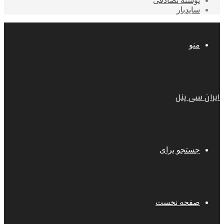
نوشته تصادفی
سایدبار
منو
ایران سی پنل
جستجو برای
صفحه نخست