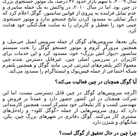
سال ۲۰۰۹، با سهم بازار حدود ۳۶ درصد، یک موتور جستجوی بزرگ
در چین بود. اما در سال ۲۰۱۰، در واکنش به یک حمله سایبری و
عدم تمایل فزاینده به پیروی از قوانین سانسور، گوگل اعلام کرد که
دیگر تمایلی به مسدود کردن نتایج جستجو ندارد و موتور جستجوی
چینی خود را تعطیل و کاربران را به سایت هنگ‌کنگی خود هدایت
کرد.
پکن بعدها، سرویس‌های گوگل از جمله سرویس ایمیل جی‌میل، و
همچنین مرورگر کروم و موتور جستجو گوگل را تحت سیستم
سانسور «دیوار آتش بزرگ» خود، مسدود کرد و این خدمات برای
کاربران در سرزمین اصلی چین، غیرقابل دسترس شدند.چین
معمولا اکثر پلتفرم‌های اینترنتی غربی مانند گوگل و همچنین پلتفرم
شبکه اجتماعی از جمله فیس‌بوک و اینستاگرام را مسدود می‌کند.
آیا گوگل همچنان در چین فعالیت می‌کند؟
اگرچه سرویس‌های گوگل در چین قابل دسترسی نیست، اما این
شرکت همچنان در این کشور حضور دارد و عمدتا بر فروش و
مهندسی کسب و کار تبلیغاتی خود متمرکز است. همچنین کارمندانی
دارد که روی سرویس‌هایی از جمله «گوگل کلود» و راه‌حل‌های
مشتری کار می‌کنند. گوگل دفاتری در شهرهای بزرگ چین، پکن،
شانگهای و شنژن دارد.
چرا چین در حال تحقیق از گوگل است؟