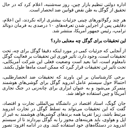
اداره دولتی تنظیم بازار چین، روز سه‌شنبه، اعلام کرد که در حال
تحقیق از گوگل به ظن نقض قوانین ضد انحصار است.
هر چند رگولاتورهای چینی جزئیات بیشتری ارائه نکردند، این اعلام،
دقایقی پس از اجرایی شدن تعرفه‌های ۱۰ درصدی به فرمان دونالد
ترامپ، رئیس جمهور آمریکا، منتشر شد.
این تحقیقات برای گوگل چه معنایی دارد؟
از آنجایی که جزئیات کمی در مورد اینکه دقیقا گوگل برای چه، تحت
تحقیقات است، وجود دارد، تاثیر فوری این تحقیقات بر فعالیت گوگل
نامعلوم است، اما بعید است وضعیت فعلی این شرکت آمریکایی،
تحت تاثیر این تحقیقات قرار گیرد که ممکن است ماه‌ها طول بکشد.
برخی کارشناسان بر این باورند که تحقیقات ضد انحصارطلبی،
احتمالا حول سیستم عامل اندروید گوگل برای گوشی‌های هوشمند
متمرکز می‌شود و به عنوان ابزاری برای چانه‌زنی در جنگ تجاری
آمریکا و چین استفاده خواهد شد.
جان گونگ، استاد اقتصاد در دانشگاه بین‌المللی تجارت و اقتصاد،
گفت که این تحقیقات می‌تواند به تسلط گوگل در تجارت اندروید
مرتبط باشد، زیرا تقریبا همه برندهای گوشی‌های هوشمند به غیر از
اپل و هواوی، باید هزینه‌های مجوز را به گوگل بپردازند تا از سیستم
اندروید در دستگاه‌های خود استفاده کنند. وی در ادامه افزود: تصور