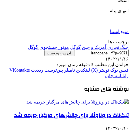
است.
انتهای پیام
منبع:ایسنا
برچسب ها
جنگ تجاری آمریکا و چین
گوگل
موتور جستجوی گوگل
آدرس رونوشت
۱۴۰۲/۱۱/۱۶
خواندن این مطلب 3 دقیقه زمان میبرد
فیس بوک
توییتر (X)
لینکدین
‫تامبلر
‫پین‌ترست
‫رددیت
‫VKontakte
رایانامه
چاپ
نوشته های مشابه
تیک‌تاک در ونزوئلا برای چالش‌های مرگبار جریمه شد
۱۴۰۳/۱۰/۱۰