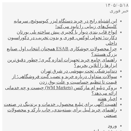
۱۴۰۵/۰۵/۱۸
خبر فوری
این اشتباه رایج در خرید دستگاه لیزر کیوسوئیچ، سرمایه
کلینیک‌های زیبایی را نابود می‌کند!
انواع قاب بندی دیوار با گچبری پیش ساخته پلی یورتان
دکارت؛ تحولی لوکس، فوری و بدون تخریب در دکوراسیون
داخلی
چرا محصولات جوشکاری ESAB همچنان انتخاب اول صنایع
بزرگ هستند؟
راهنمای جامع خرید تجهیزات اندازه گیری؛ چطور دقیق‌ترین
ابزارها را آنلاین بخریم؟
دندانپزشکی تحت بیهوشی در شرق تهران
سوالات متداول درباره خرید و نصب گیت فروشگاهی؛ از
قیمت تا تنظیم حساسیت و علت بوق زدن
بروکر دبلیو ام مارکتس (WM Markets) چیست و چه خدماتی
ارائه می‌دهد؟
اخبار هفته
اهمیت آگهی برای تبلیغ محصول، خدمات و برندینگ در صنعت
راهنمای خرید لیبل برای بسته‌بندی، چاپ بارکد و محصولات
صنعتی
ورود