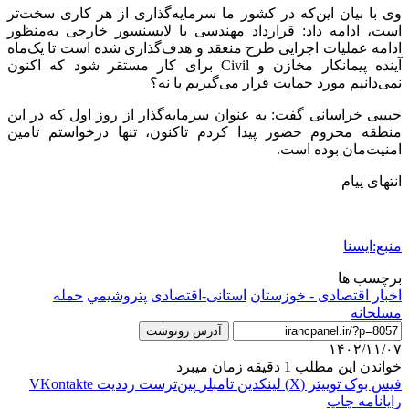
وی با بیان این‌که در کشور ما سرمایه‌گذاری از هر کاری سخت‌تر
است، ادامه داد: قرارداد مهندسی با لایسنسور خارجی به‌منظور
ادامه عملیات اجرایی طرح منعقد و هدف‌گذاری شده است تا یک‌ماه
آینده پیمانکار مخازن و Civil برای کار مستقر شود که اکنون
نمی‌دانیم مورد حمایت قرار می‌گیریم یا نه؟
حبیبی خراسانی گفت: به عنوان سرمایه‌گذار از روز اول که در این
منطقه محروم حضور پیدا کردم تاکنون، تنها درخواستم تامین
امنیت‌مان بوده است.
انتهای پیام
منبع:ایسنا
برچسب ها
اخبار اقتصادی - خوزستان
استانی-اقتصادی
پتروشيمي
حمله
مسلحانه
آدرس رونوشت
۱۴۰۲/۱۱/۰۷
خواندن این مطلب 1 دقیقه زمان میبرد
فیس بوک
توییتر (X)
لینکدین
‫تامبلر
‫پین‌ترست
‫رددیت
‫VKontakte
رایانامه
چاپ