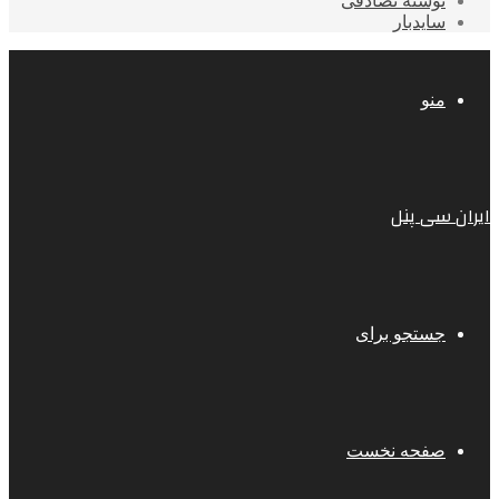
نوشته تصادفی
سایدبار
منو
ایران سی پنل
جستجو برای
صفحه نخست