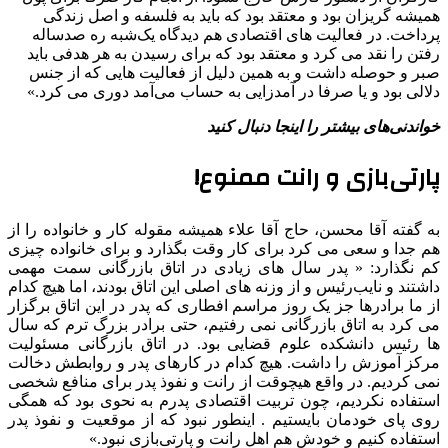
همیشه گریزان بود و معتقد بود که باید به فلسفه و اصل زندگی
پرداخت. در فعالیت های اقتصادی هم دیدگاه یک‌شبه ره صدساله
رفتن را نقد می کرد و معتقد بود که برای رسیدن به هر هدفی باید
صبر و حوصله داشت و به همین دلیل از فعالیت هایی که از جنس
دلالی بود و یا صرفا در آمدزایی به حساب می‌آمد دوری می کرد.»
خواندنی‌های بیشتر را اینجا دنبال کنید
پارتی‌بازی و رانت ممنوع!
به گفته آقا محسن، حاج آقا علاء همیشه مقوله کار و خانواده را از
هم جدا و سعی می کرد برای کار وقت بگذارد و برای خانواده چیزی
کم نگذارد: « پدر سال های زیادی در اتاق بازرگانی سمت مهمی
داشتند و نایب‌رئیس و از وزنه های اصلی این اتاق بودند، اما هیچ کدام
از ما برادرها جز یک روز مراسم افطاری که پدر در این اتاق برگزار
می کرد به اتاق بازرگانی نمی رفتیم، حتی برادر بزرگ ترم که سال
ها رئیس دانشکده علوم قضایی بود. در اتاق بازرگانی مسئولیت
مرکز آموزش را داشت. هیچ کدام در کارهای پدر و روابطش دخالت
نمی کردیم. در واقع هیچوقت از رانت و نفوذ پدر برای منافع شخصی
استفاده نکردیم، چون تربیت اقتصادی پدرم به نحوی بود که همگی
روی پای خودمان بایستیم . اینطور نبود که از موقعیت و نفوذ پدر
استفاده کنیم و خودش هم اهل رانت و پارتی‌بازی نبود.»