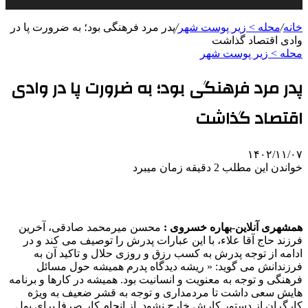
خانه
/
محله > زیر پوست شهر
/
پدر مرد فرهنگی بود؛ به ضرورت پا در
وادی اقتصاد گذاشت
محله > زیر پوست شهر
پدر مرد فرهنگی بود؛ به ضرورت پا در وادی
اقتصاد گذاشت
۱۴۰۲/۱۱/۰۷
خواندن این مطلب 2 دقیقه زمان میبرد
همشهری آنلاین-بهاره خسروی :
محسن میرمحمد صادقی، آخرین
فرزند حاج آقا علاء، با این عبارات پدرش را توصیف می کند و در
ادامه از توجه پدرش به کسب رزق و روزی حلال و تاکید آن به
فرزندانش می گوید: « ریشه دیدگاه پدرم همیشه حول مسائل
فرهنگی و توجه به معنویت و انسانیت بود. همیشه در کارها و برنامه
هایش سعی داشت تا مردمداری و توجه به قشر ضعیف به ویژه
کارگران از دستور کارش خارج نشود. از انجام کار صرفا برای پول