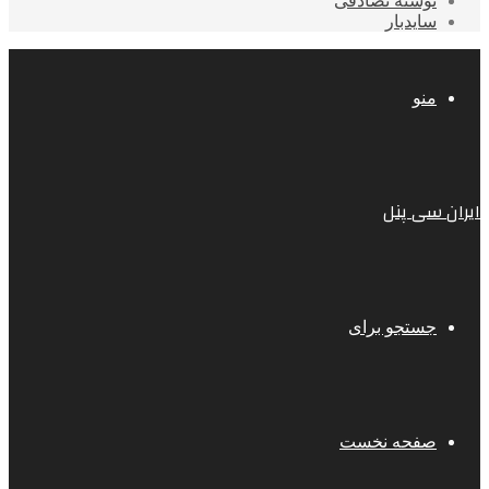
نوشته تصادفی
سایدبار
منو
ایران سی پنل
جستجو برای
صفحه نخست