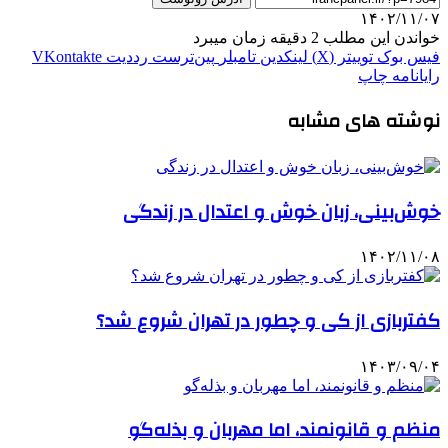
۱۴۰۲/۱۱/۰۷
خواندن این مطلب 2 دقیقه زمان میبرد
فیس بوک
توییتر (X)
لینکدین
‫تامبلر
‫پین‌ترست
‫رددیت
‫VKontakte
رایانامه
چاپ
نوشته های مشابه
خوش‌بینی، زبان خوش و اعتدال در زندگی
۱۴۰۲/۱۱/۰۸
کفتربازی از کی و چطور در تهران شروع شد؟
۱۴۰۳/۰۹/۰۴
منظم و قانونمند، اما مهربان و بذله‌گو