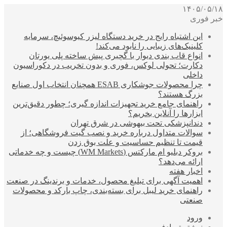
۱۴۰۵/۰۵/۱۸
خبر فوری
این اشتباه رایج در خرید دستگاه لیزر کیوسوئیچ، سرمایه
کلینیک‌های زیبایی را نابود می‌کند!
انواع قاب بندی دیوار با گچبری پیش ساخته پلی یورتان
دکارت؛ تحولی لوکس، فوری و بدون تخریب در دکوراسیون
داخلی
چرا محصولات جوشکاری ESAB همچنان انتخاب اول صنایع
بزرگ هستند؟
راهنمای جامع خرید تجهیزات اندازه گیری؛ چطور دقیق‌ترین
ابزارها را آنلاین بخریم؟
دندانپزشکی تحت بیهوشی در شرق تهران
سوالات متداول درباره خرید و نصب گیت فروشگاهی؛ از
قیمت تا تنظیم حساسیت و علت بوق زدن
بروکر دبلیو ام مارکتس (WM Markets) چیست و چه خدماتی
ارائه می‌دهد؟
اخبار هفته
اهمیت آگهی برای تبلیغ محصول، خدمات و برندینگ در صنعت
راهنمای خرید لیبل برای بسته‌بندی، چاپ بارکد و محصولات
صنعتی
ورود