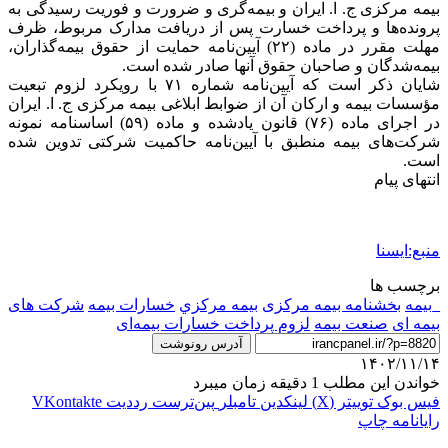
بیمه مرکزی ج. ا. ایران و بیمه‌گری و ضرورت و فوریت رسیدگی به
پرونده‌ها و پرداخت خسارت پس از دریافت مدارک مربوط، ظرف
مهلت مقرر در ماده (۲۲) آیین‌نامه حمایت از حقوق بیمه‌گذاران،
بیمه‌شدگان و صاحبان حقوق آنها صادر شده است.
شایان ذکر است که آیین‌نامه شماره ۷۱ با رویکرد لزوم تبعیت
مؤسسات بیمه و ارکان آن از ضوابط ابلاغی بیمه مرکزی ج. ا. ایران
در اجرای ماده (۷۶) قانون یادشده و ماده (۵۹) اساسنامه نمونه
شرکت‌های بیمه منطبق با آیین‌نامه حاکمیت شرکتی تدوین شده
است.
انتهای پیام
منبع:ایسنا
برچسب ها
_بيمه
بخشنامه بیمه مرکزی
بيمه مركزي
خسارات بیمه
شرکت های
بیمه ای
صنعت بیمه
لزوم پرداخت خسارات بیمه‌ای
آدرس رونوشت
۱۴۰۲/۱۱/۱۴
خواندن این مطلب 1 دقیقه زمان میبرد
فیس بوک
توییتر (X)
لینکدین
‫تامبلر
‫پین‌ترست
‫رددیت
‫VKontakte
رایانامه
چاپ