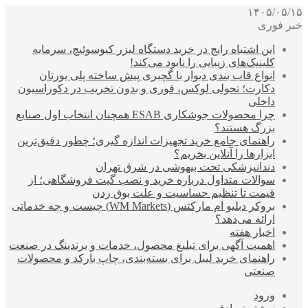
۱۴۰۵/۰۵/۱۵
خبر فوری
این اشتباه رایج در خرید دستگاه لیزر کیوسوئیچ، سرمایه
کلینیک‌های زیبایی را نابود می‌کند!
انواع قاب بندی دیوار با گچبری پیش ساخته پلی یورتان
دکارت؛ تحولی لوکس، فوری و بدون تخریب در دکوراسیون
داخلی
چرا محصولات جوشکاری ESAB همچنان انتخاب اول صنایع
بزرگ هستند؟
راهنمای جامع خرید تجهیزات اندازه گیری؛ چطور دقیق‌ترین
ابزارها را آنلاین بخریم؟
دندانپزشکی تحت بیهوشی در شرق تهران
سوالات متداول درباره خرید و نصب گیت فروشگاهی؛ از
قیمت تا تنظیم حساسیت و علت بوق زدن
بروکر دبلیو ام مارکتس (WM Markets) چیست و چه خدماتی
ارائه می‌دهد؟
اخبار هفته
اهمیت آگهی برای تبلیغ محصول، خدمات و برندینگ در صنعت
راهنمای خرید لیبل برای بسته‌بندی، چاپ بارکد و محصولات
صنعتی
ورود