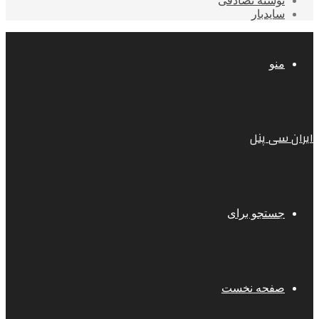
نوشته تصادفی
سایدبار
منو
ایران سی پنل
جستجو برای
صفحه نخست