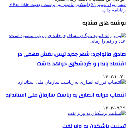
فیس بوک
توییتر (X)
لینکدین
‫تامبلر
‫پین‌ترست
‫رددیت
‫VKontakte
رایانامه
چاپ
نوشته های مشابه
صادق مالواجرد: شهر جدید تیس، نقش مهمی در
اقتصاد پایدار و گردشگری خواهد داشت
۱۴۰۲/۱۰/۲۰
انتصاب فرزانه انصاری به ریاست سازمان ملی استاندارد
۱۴۰۳/۰۹/۱۹
تسلیت پزشکیان به وزیر نفت