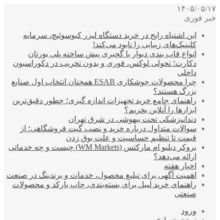
۱۴۰۵/۰۵/۱۷
خبر فوری
این اشتباه رایج در خرید دستگاه لیزر کیوسوئیچ، سرمایه
کلینیک‌های زیبایی را نابود می‌کند!
انواع قاب بندی دیوار با گچبری پیش ساخته پلی یورتان
دکارت؛ تحولی لوکس، فوری و بدون تخریب در دکوراسیون
داخلی
چرا محصولات جوشکاری ESAB همچنان انتخاب اول صنایع
بزرگ هستند؟
راهنمای جامع خرید تجهیزات اندازه گیری؛ چطور دقیق‌ترین
ابزارها را آنلاین بخریم؟
دندانپزشکی تحت بیهوشی در شرق تهران
سوالات متداول درباره خرید و نصب گیت فروشگاهی؛ از
قیمت تا تنظیم حساسیت و علت بوق زدن
بروکر دبلیو ام مارکتس (WM Markets) چیست و چه خدماتی
ارائه می‌دهد؟
اخبار هفته
اهمیت آگهی برای تبلیغ محصول، خدمات و برندینگ در صنعت
راهنمای خرید لیبل برای بسته‌بندی، چاپ بارکد و محصولات
صنعتی
ورود