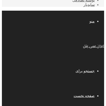
نوشته تصادفی
سایدبار
منو
ایران سی پنل
جستجو برای
صفحه نخست