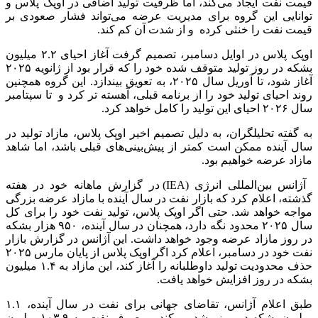
قیمت نفت ایجاد می‌کند، اما ظرفیت تولید اضافی در اوپک پلاس و
توانایی این گروه برای مدیریت عرضه می‌تواند فشار صعودی بر
قیمت نفت را خنثی کرده و از شدت آن کم کند.
اوپک پلاس در اوایل دسامبر، تصمیم گرفت آغاز احیای ۲.۲ میلیون
بشکه در روز تولید متوقف شده خود را که قرار بود از ژانویه ۲۰۲۵
آغاز شود، تا آوریل سال ۲۰۲۵، به تعویق بیندازد. این گروه همچنین
روند احیای تولید خود را از برنامه قبلی، آهسته تر کرد و تا سپتامبر
سال ۲۰۲۶ احیای این تولید را کامل خواهد کرد.
به گفته تحلیلگران، به دلیل تصمیم اخیر اوپک پلاس، مازاد تولید در
سال آینده ممکن است کمتر از پیش‌بینی‌های قبلی باشد، اما شاهد
مازاد عرضه خواهیم بود.
آژانس بین‌المللی انرژی (IEA) در گزارش ماهانه خود در هفته
گذشته، اعلام کرد که بازار نفت در سال آینده با مازاد عرضه بزرگی
مواجه خواهد شد. حتی اگر اوپک پلاس، تولید نفت خود را برای کل
سال ۲۰۲۵ محدود نگه دارد، همچنان در سال آینده، ۹۵۰ هزار بشکه
در روز مازاد عرضه وجود خواهد داشت. این آژانس در گزارش بازار
نفت خود در دسامبر، اعلام کرد اگر اوپک پلاس از پایان مارس ۲۰۲۵
حذف محدودیت تولید داوطلبانه را آغاز کند، این مازاد به ۱.۴ میلیون
بشکه در روز افزایش خواهد یافت.
طبق اعلام آژانس، تقاضای جهانی برای نفت در سال آینده، ۱.۱
میلیون بشکه در روز رشد می‌کند و مصرف نفت، به ۱۰۳.۹ میلیون