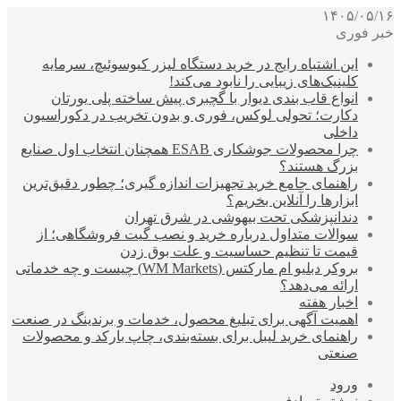
۱۴۰۵/۰۵/۱۶
خبر فوری
این اشتباه رایج در خرید دستگاه لیزر کیوسوئیچ، سرمایه
کلینیک‌های زیبایی را نابود می‌کند!
انواع قاب بندی دیوار با گچبری پیش ساخته پلی یورتان
دکارت؛ تحولی لوکس، فوری و بدون تخریب در دکوراسیون
داخلی
چرا محصولات جوشکاری ESAB همچنان انتخاب اول صنایع
بزرگ هستند؟
راهنمای جامع خرید تجهیزات اندازه گیری؛ چطور دقیق‌ترین
ابزارها را آنلاین بخریم؟
دندانپزشکی تحت بیهوشی در شرق تهران
سوالات متداول درباره خرید و نصب گیت فروشگاهی؛ از
قیمت تا تنظیم حساسیت و علت بوق زدن
بروکر دبلیو ام مارکتس (WM Markets) چیست و چه خدماتی
ارائه می‌دهد؟
اخبار هفته
اهمیت آگهی برای تبلیغ محصول، خدمات و برندینگ در صنعت
راهنمای خرید لیبل برای بسته‌بندی، چاپ بارکد و محصولات
صنعتی
ورود