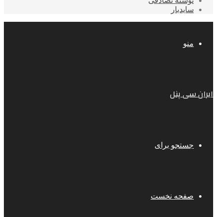
نوشته تصادفی
سایدبار
منو
ایران سی پنل
جستجو برای
صفحه نخست