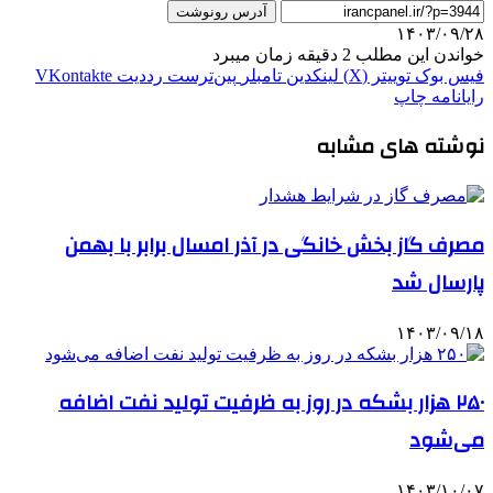
آدرس رونوشت
۱۴۰۳/۰۹/۲۸
خواندن این مطلب 2 دقیقه زمان میبرد
فیس بوک
توییتر (X)
لینکدین
‫تامبلر
‫پین‌ترست
‫رددیت
‫VKontakte
رایانامه
چاپ
نوشته های مشابه
مصرف گاز بخش خانگی در آذر امسال برابر با بهمن
پارسال شد
۱۴۰۳/۰۹/۱۸
۲۵۰ هزار بشکه در روز به ظرفیت تولید نفت اضافه
می‌شود
۱۴۰۳/۱۰/۰۷