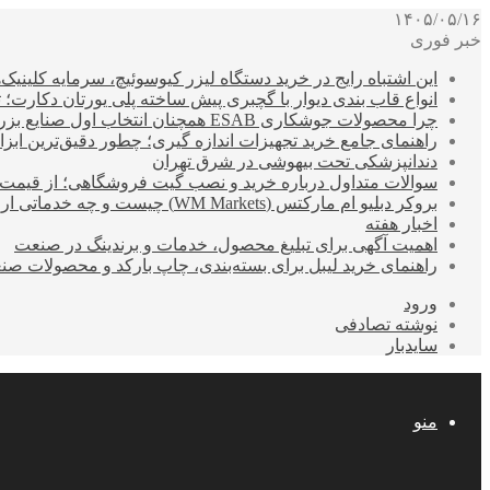
۱۴۰۵/۰۵/۱۶
خبر فوری
این اشتباه رایج در خرید دستگاه لیزر کیوسوئیچ، سرمایه کلینیک‌ها
انواع قاب بندی دیوار با گچبری پیش ساخته پلی یورتان دکارت
چرا محصولات جوشکاری ESAB همچنان انتخاب اول صنایع بزرگ هستند؟
راهنمای جامع خرید تجهیزات اندازه گیری؛ چطور دقیق‌ترین ابزاره
دندانپزشکی تحت بیهوشی در شرق تهران
سوالات متداول درباره خرید و نصب گیت فروشگاهی؛ از قیمت
بروکر دبلیو ام مارکتس (WM Markets) چیست و چه خدماتی ارائه می‌دهد؟
اخبار هفته
اهمیت آگهی برای تبلیغ محصول، خدمات و برندینگ در صنعت
راهنمای خرید لیبل برای بسته‌بندی، چاپ بارکد و محصولات صن
ورود
نوشته تصادفی
سایدبار
منو