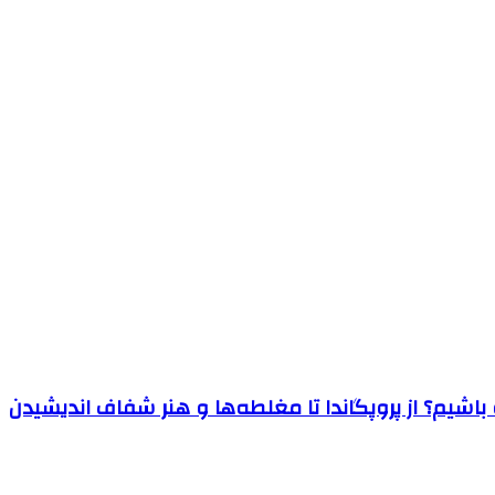
اشیم؟ از پروپگاندا تا مغلطه‌ها و هنر شفاف اندیشیدن