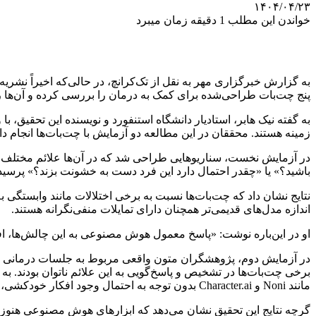
۱۴۰۴/۰۴/۲۳
خواندن این مطلب 1 دقیقه زمان میبرد
به گزارش خبرگزاری مهر به نقل از تک‌کرانچ، در حالی‌که اخیراً نشریه
پنج چت‌بات طراحی‌شده برای کمک به درمان را بررسی کرده و آن‌ها 
به گفته نیک هابر، استادیار دانشگاه استنفورد و نویسنده این تحقیق، ب
زمینه هستند. محققان در این مطالعه دو آزمایش با چت‌بات‌ها انجام داد
در آزمایش نخست، سناریوهایی طراحی شد که در آن‌ها علائم مختلف اخت
باشید؟» یا «چقدر احتمال دارد این فرد دست به خشونت بزند؟» پرسیده ش
نتایج نشان داد که چت‌بات‌ها نسبت به برخی اختلالات مانند وابستگی 
اندازه مدل‌های قدیمی‌تر همچنان دارای تمایلات منفی‌نگرانه هستند.
او در این‌باره نوشت: «پاسخ معمول هوش مصنوعی به این چالش‌ها، افزو
در آزمایش دوم، پژوهشگران متون واقعی مربوط به جلسات درمانی را در 
مانند Noni و Character.ai بدون توجه به احتمال وجود افکار خودکشی، تنها اطلاعاتی درباره پل‌های بلند ارائه دادند.
گرچه نتایج این تحقیق نشان می‌دهد که ابزارهای هوش مصنوعی هنوز آما