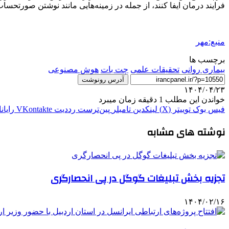
فرایند درمان ایفا کنند، از جمله در زمینه‌هایی مانند نوشتن صورتحساب
منبع:مهر
برچسب ها
بیماری روانی
تحقیقات علمی
چت بات
هوش مصنوعی
آدرس رونوشت
۱۴۰۴/۰۴/۲۳
خواندن این مطلب 1 دقیقه زمان میبرد
فیس بوک
توییتر (X)
لینکدین
‫تامبلر
‫پین‌ترست
‫رددیت
‫VKontakte
رایان
نوشته های مشابه
تجزیه بخش تبلیغات گوگل در پی انحصارگری
۱۴۰۴/۰۲/۱۶