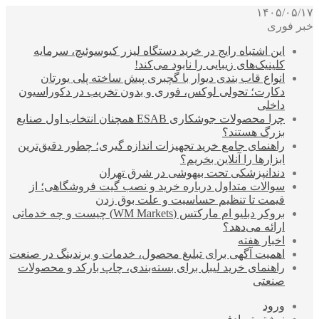
۱۴۰۵/۰۵/۱۷
خبر فوری
این اشتباه رایج در خرید دستگاه لیزر کیوسوئیچ، سرمایه
کلینیک‌های زیبایی را نابود می‌کند!
انواع قاب بندی دیوار با گچبری پیش ساخته پلی یورتان
دکارت؛ تحولی لوکس، فوری و بدون تخریب در دکوراسیون
داخلی
چرا محصولات جوشکاری ESAB همچنان انتخاب اول صنایع
بزرگ هستند؟
راهنمای جامع خرید تجهیزات اندازه گیری؛ چطور دقیق‌ترین
ابزارها را آنلاین بخریم؟
دندانپزشکی تحت بیهوشی در شرق تهران
سوالات متداول درباره خرید و نصب گیت فروشگاهی؛ از
قیمت تا تنظیم حساسیت و علت بوق زدن
بروکر دبلیو ام مارکتس (WM Markets) چیست و چه خدماتی
ارائه می‌دهد؟
اخبار هفته
اهمیت آگهی برای تبلیغ محصول، خدمات و برندینگ در صنعت
راهنمای خرید لیبل برای بسته‌بندی، چاپ بارکد و محصولات
صنعتی
ورود