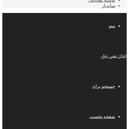
نوشته تصادفی
سایدبار
منو
ایران سی پنل
جستجو برای
صفحه نخست