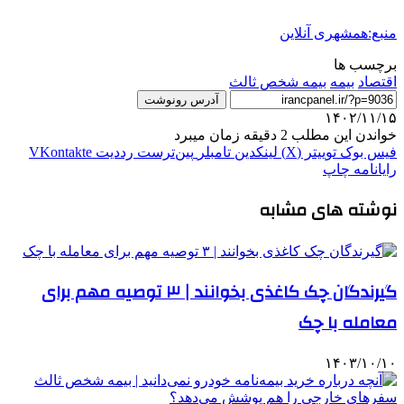
منبع:همشهری آنلاین
برچسب ها
اقتصاد
بیمه
بیمه شخص ثالث
آدرس رونوشت
۱۴۰۲/۱۱/۱۵
خواندن این مطلب 2 دقیقه زمان میبرد
فیس بوک
توییتر (X)
لینکدین
‫تامبلر
‫پین‌ترست
‫رددیت
‫VKontakte
رایانامه
چاپ
نوشته های مشابه
گیرندگان چک کاغذی بخوانند | ۳ توصیه مهم برای
معامله با چک
۱۴۰۳/۱۰/۱۰