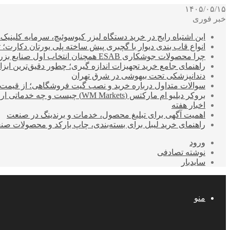
۱۴۰۵/۰۵/۱۵
خبر فوری
این اشتباه رایج در خرید دستگاه لیزر کیوسوئیچ، سرمایه کلینیک‌ها
انواع قاب بندی دیوار با گچبری پیش ساخته پلی یورتان دکارت
چرا محصولات جوشکاری ESAB همچنان انتخاب اول صنایع بزرگ هستند؟
راهنمای جامع خرید تجهیزات اندازه گیری؛ چطور دقیق‌ترین ابزاره
دندانپزشکی تحت بیهوشی در شرق تهران
سوالات متداول درباره خرید و نصب گیت فروشگاهی؛ از قیمت
بروکر دبلیو ام مارکتس (WM Markets) چیست و چه خدماتی ارائه می‌دهد؟
اخبار هفته
اهمیت آگهی برای تبلیغ محصول، خدمات و برندینگ در صنعت
راهنمای خرید لیبل برای بسته‌بندی، چاپ بارکد و محصولات صن
ورود
نوشته تصادفی
سایدبار
منو