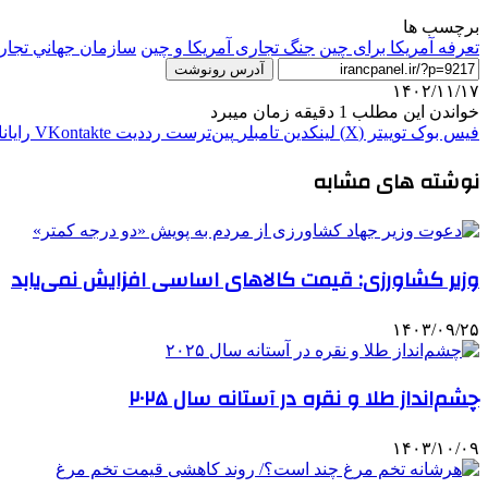
برچسب ها
تعرفه آمریکا برای چین
جنگ تجاری آمریکا و چین
سازمان جهاني تجا
آدرس رونوشت
۱۴۰۲/۱۱/۱۷
خواندن این مطلب 1 دقیقه زمان میبرد
فیس بوک
توییتر (X)
لینکدین
‫تامبلر
‫پین‌ترست
‫رددیت
‫VKontakte
رایان
نوشته های مشابه
وزیر کشاورزی: قیمت کالاهای اساسی افزایش نمی‌یابد
۱۴۰۳/۰۹/۲۵
چشم‌انداز طلا و نقره در آستانه سال ۲۰۲۵
۱۴۰۳/۱۰/۰۹