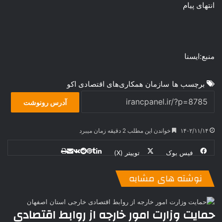
انتهای پیام
منبع:ایسنا
برچسب ها
سازمان همکاری‌های اقتصادی اکو
آدرس رونوشت
۱۴۰۲/۱۱/۱۴
خواندن این مطلب 2 دقیقه زمان میبرد
فیس بوک
توییتر (X)
ل
ر
چ
ی
ت
پ
ا
ا
ر
V
ن
ا
ی
ی
د
K
پ
نوشته های مشابه
ا
د
ک
م
o
ن‌
ب
ت
ی
ن
د
n
ی
ل
ا
t
ر
ت
حمایت وزارت امور خارجه از روابط اقتصادی
ر
a
م
ن
س