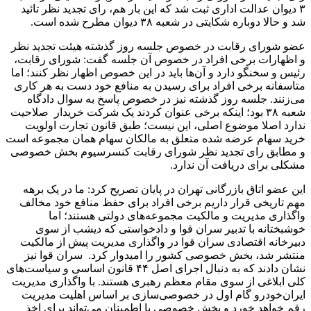
۳ دیوان عدالت اداری ثبت شد که این بار هم، رای تجدید نظر تائید
شد و حالا دوباره شکایتی در شعبه ۳۸ دیوان مطرح شده است.
عضو شورای رقابت در خصوص جلسه روز گذشته هیئت تجدید نظر
و اظهارات برخی افراد در خصوص آن جلسه گفت: شورای رقابت،
رئیس و سخنگو دارد و آن‌ها باید در این خصوص اظهار نظر کنند؛ اما
متاسفانه برخی افراد برای رسیدن به منافع خود دست به هر کاری
می‌زنند. جلسه روز گذشته نیز در خصوص پاسخ به سوال دادگاه
شعبه ۳۸ بود؛ اینکه برخی عنوان کردند یک شرکت خریدار صلاحیت
ندارد اصلا موضوع اصلی، این نیست؛ طبق قانون تجارت اولویت
خرید سهام عرضه شده متعلق به مالکان سهام همان مجموعه است
و مطابق رای تجدید نظر شورای رقابت کنسرسیوم بخش خصوصی
مشکلی برای دریافت آن ندارد.
این عضو اتاق بازرگانی تهران در پایان تصریح کرد: ما در یک برهه
مهم تاریخی قرار داریم برخی افراد برای حفظ منافع خود مخالف
واگذاری مدیریت و مالکیت مجموعه‌های دولتی هستند؛ اما
خوشبختانه با تدبیر سران قوا و دادخواستی که دیشب از سوی
دبیرخانه اقتصادی سران قوا در واگذاری مدیریت پیش از مالکیت
منتشر شد، بخش خصوصی کشور را امیدوار کرد. سران قوا نیز
نشان دادند که به دنبال اجرای اصل ۴۴ قانون اساسی و سیاست‌های
کلی ابلاغی از سوی مقام معظم رهبری هستند. با واگذاری مدیریت
ایران‌خودرو گام اول در خصوصی‌سازی بر اساس اهلیت مدیریت
رقم خواهد خورد و بخش خصوصی با اطمینان می‌تواند برای اخذ