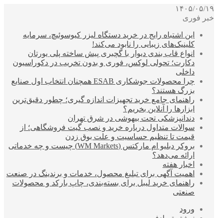
۱۴۰۵/۰۵/۱۹
خبر فوری
این اشتباه رایج در خرید دستگاه لیزر کیوسوئیچ، سرمایه
کلینیک‌های زیبایی را نابود می‌کند!
انواع قاب بندی دیوار با گچبری پیش ساخته پلی یورتان
دکارت؛ تحولی لوکس، فوری و بدون تخریب در دکوراسیون
داخلی
چرا محصولات جوشکاری ESAB همچنان انتخاب اول صنایع
بزرگ هستند؟
راهنمای جامع خرید تجهیزات اندازه گیری؛ چطور دقیق‌ترین
ابزارها را آنلاین بخریم؟
دندانپزشکی تحت بیهوشی در شرق تهران
سوالات متداول درباره خرید و نصب گیت فروشگاهی؛ از
قیمت تا تنظیم حساسیت و علت بوق زدن
بروکر دبلیو ام مارکتس (WM Markets) چیست و چه خدماتی
ارائه می‌دهد؟
اخبار هفته
اهمیت آگهی برای تبلیغ محصول، خدمات و برندینگ در صنعت
راهنمای خرید لیبل برای بسته‌بندی، چاپ بارکد و محصولات
صنعتی
ورود