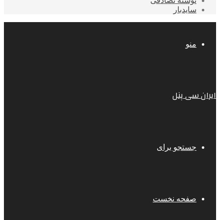
نوشته تصادفی
سایدبار
منو
ایران سی پنل
جستجو برای
صفحه نخست