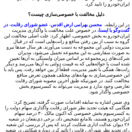
ایران‌خودرو را تایید کرد.
دلیل مخالفت با خصوصی‌سازی چیست؟
در این رابطه،
محسن بهرامی ارض اقدس- عضو شورای رقابت- در
گفت‌وگو با ایسنا،
در خصوص علت مخالفت با واگذاری مدیریت
ایران‌خودرو به بخش خصوصی، اظهار کرد: علت اصلی مخالفت این
گروه به سبب از بین رفتن منافع و رانت‌هایی است که در قبال
مدیریت دولتی این مجموعه به دست می‌آورند. هر سال صدها نیرو
به صورت سفارشی به این مجموعه تحمیل می‌شود، مدیران
شرکت‌های زیرمجموعه بر اساس میزان وابستگی به آن‌ها تعیین
شده است یا حواله‌هایی که به قیمت دولتی به آن‌ها می‌رسد و دیگر
رانت‌ها، همگی با تغییر مدیریت، قطعاً از بین خواهد رفت. پس باید با
این خصوصی‌سازی به بهانه‌های مختلف همچون تعرض منافع
مخالفت کنند. در صورتیکه طبق آخرین مصوبه شورای رقابت
تعارضی وجود ندارد و مدیریت می‌تواند به کنسرسیوم بخش
خصوصی واگذار شود.
وی ضمن اشاره به سابقه اقدامات صورت گرفته، تصریح کرد:
هنگامی که هیئت تجدید نظر شورای رقابت واگذاری سهام دولت را
به کنسرسیوم بخش خصوصی که اکنون مالک ۳۰ درصد سهام
ایران‌خودرو هستند، بلامانع تشخیص داد، برخی ذی‌نفعان در شعبه
۲۶ دیوان عدالت اداری شکایت کردند که پس از بررسی، این شعبه
رای تجدید نظر شورای رقابت را تائید کرد. دوباره شکایتی در شعبه