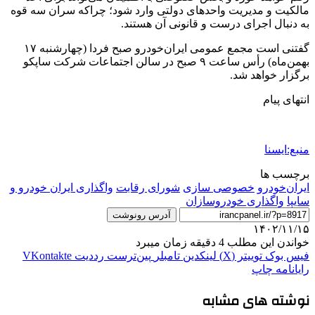
مالکیت و مدیریت واحدهای دولتی وارد شود؛ چراکه سران سه قوه
به دنبال اجرای درست و قانونی آن هستند.
گفتنی است مجمع عمومی ایران‌خودرو صبح فردا (چهارشنبه ۱۷
بهمن‌ماه) رأس ساعت ۹ صبح در سالن اجتماعات شرکت ساپکو
برگزار خواهد شد.
انتهای پیام
منبع:ایسنا
برچسب ها
ايران‌خودرو
خصوصی سازی
شورای رقابت
واگذاری ایران خودرو و
سایپا
واگذاری خودروسازان
آدرس رونوشت
۱۴۰۲/۱۱/۱۵
خواندن این مطلب 4 دقیقه زمان میبرد
فیس بوک
توییتر (X)
لینکدین
‫تامبلر
‫پین‌ترست
‫رددیت
‫VKontakte
رایانامه
چاپ
نوشته های مشابه