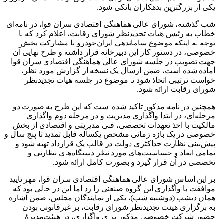
یکی از بزرگترین بدهکاران بانکی شود.
شب گذشته، شورای عالی هماهنگی اقتصادی سران قوا، در نامه‌ای
خطاب به رئیس هیات تجدیدنظر شورای رقابت، اعلام کرد که با
توجه به اینکه موضوع ساماندهی ایران‌خودرو با مشارکت بخش
خصوصی، در دستور کار این دبیرخانه قرار داشته و طرح نهایی آن
جهت تصویب در جلسه شورای عالی هماهنگی اقتصادی سران قوا
آماده شده است، ضمن ارسال یک نسخه از گزارش مورد نظر،
خواست ترتیبی اتخاذ شود تا موضوع در جلسه هیات تجدیدنظر
شورای رقابت ارائه شود.
همچنین در نامه مذکور تاکید شده است که این طرح به صورت دو
مرحله‌ای، در ابتدا واگذاری مدیریت و در مرحله دوم واگذاری
مالکیت با اخذ تعهدات تخصصی، فنی مدیریتی و اقتصادی از بخش
خصوصی در یک بازه زمانی مشخص یکساله قابل تمدید تا پنج سال و
پیش‌بینی نظارت حداکثری دولت در قالب یک قرارداد تهیه شود و
تمامی ابعاد و حساسیت‌های مورد نظر دستگاه‌های نظارتی و
تخصصی در آن قرار گیرد و بصورت کامل ارائه شود.
بر این اساس شورای عالی هماهنگی اقتصادی سران قوا، مهر تایید
موافقت با واگذاری این گروه صنعتی را زد اما این در حالی بود که
همان دیشب (دوشنبه شب)، یکی از نمایندگان مجلس، ضمن اشاره
به برگزاری هیئت تجدیدنظر شورای رقابت، بر غیرقانونی بودن
حضور شرکت خصوصی مذکور برای واگذاری، در هیئت‌مدیرۀ