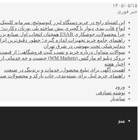
۱۴۰۵/۰۵/۱۵
خبر فوری
این اشتباه رایج در خرید دستگاه لیزر کیوسوئیچ، سرمایه کلینیک‌ها
انواع قاب بندی دیوار با گچبری پیش ساخته پلی یورتان دکارت
چرا محصولات جوشکاری ESAB همچنان انتخاب اول صنایع بزرگ هستند؟
راهنمای جامع خرید تجهیزات اندازه گیری؛ چطور دقیق‌ترین ابزاره
دندانپزشکی تحت بیهوشی در شرق تهران
سوالات متداول درباره خرید و نصب گیت فروشگاهی؛ از قیمت
بروکر دبلیو ام مارکتس (WM Markets) چیست و چه خدماتی ارائه می‌دهد؟
اخبار هفته
اهمیت آگهی برای تبلیغ محصول، خدمات و برندینگ در صنعت
راهنمای خرید لیبل برای بسته‌بندی، چاپ بارکد و محصولات صن
ورود
نوشته تصادفی
سایدبار
منو