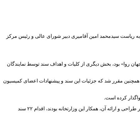
 گزارش همشهری آنلاین به نقل از ایسنا، نشست کمیسیون عالی تنظیم مقررات فضای مجازی کشور صبح امروز چهارشنبه ۲۸ آذر ۱۴۰۳ به ریاست سیدمحمد امین آقامیری دبیر شورای عالی و رئیس مرکز
هان روا» بود، بخش دیگری از کلیات و اهداف سند توسط نمایندگان
 همچنین مقرر شد که جزئیات این سند و پیشنهادات اعضای کمیسیون
اگذار کرده است.
گفتنی است؛ با تصویب نهایی در کمیسیون عالی تنظیم مقررات این سند که متولی ارائه آن وزارت امور اقتصادی و دارایی بوده و ۸ دستگاه در طراحی و ارائه آن، همکار این وزارتخانه بودند، اقدام ۲۲ سند