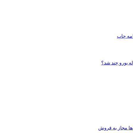
امه
چاپ