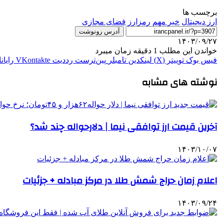
برچسب ها
ارز دیجیتال
خبر مهم
رمزارز
فضاى مجازى
آدرس رونوشت
۱۴۰۳/۰۹/۲۷
خواندن این مطلب 1 دقیقه زمان میبرد
فیس بوک
توییتر (X)
لینکدین
‫تامبلر
‫پین‌ترست
‫رددیت
‫VKontakte
رایان
نوشته های مشابه
آخرین قیمت ارز توافقی نیما | دلارحواله چند شد؟
۱۴۰۳/۱۰/۰۷
اعلام زمان حراج شمش طلا در مرکز مبادله + جزئیات
۱۴۰۳/۰۹/۲۴