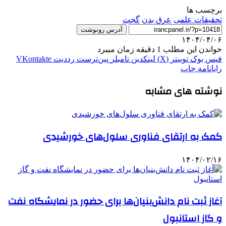
برچسب ها
تحقیقات علمی
عرق بدن
گجت
آدرس رونوشت
۱۴۰۴/۰۴/۰۶
خواندن این مطلب 1 دقیقه زمان میبرد
فیس بوک
توییتر (X)
لینکدین
‫تامبلر
‫پین‌ترست
‫رددیت
‫VKontakte
رایانامه
چاپ
نوشته های مشابه
کمک به ارتقای فناوری سلول‌های خورشیدی
۱۴۰۴/۰۲/۱۶
آغاز ثبت نام دانش‌بنیان‌ها برای حضور در نمایشگاه نفت
و گاز استانبول