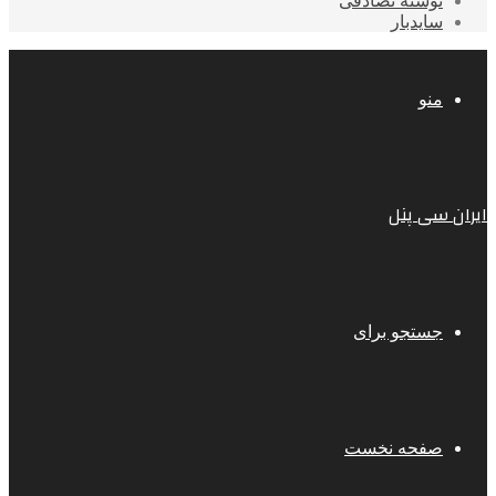
نوشته تصادفی
سایدبار
منو
ایران سی پنل
جستجو برای
صفحه نخست