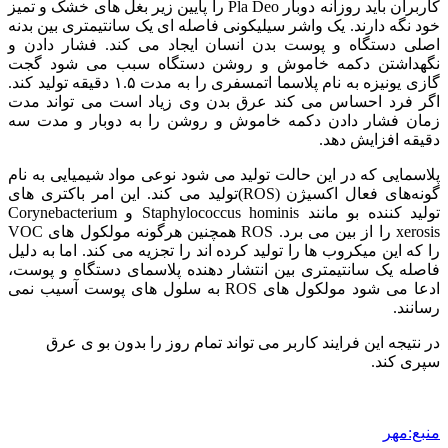
کاربران باید روزانه دوبار Pla Deo را پایین زیر بغل های خشک و تمیز
خود نگه دارند. یک واشر سیلیکونی فاصله ای یک سانتیمتری بین بدنه
اصلی دستگاه و پوست بدن انسان ایجاد می کند. فشار دادن و
نگهداشتن دکمه خاموش و روشن دستگاه سبب می شود گجت
گازی یونیزه به نام پلاسما اتمسفری را به مدت ۱.۵ دقیقه تولید کند.
اگر فرد احساس می کند عرق بدن وی زیاد است می تواند مدت
زمان فشار دادن دکمه خاموش و روشن را به دوبار و مدت سه
دقیقه افزایش دهد.
پلاسمایی که در این حالت تولید می شود نوعی مواد شیمیایی به نام
گونه‌های فعال اکسیژن (ROS)تولید می کند. این امر باکتری های
تولید کننده بو مانند Staphylococcus hominis و Corynebacterium
xerosis را از بین می برد. ROS همچنین هرگونه مولکول های VOC
را که این میکروب ها را تولید کرده اند را تجزیه می کند. اما به دلیل
فاصله یک سانتیمتری بین انتشار دهنده پلاسمای دستگاه و پوست،
ادعا می شود مولکول های ROS به سلول های پوست آسیب نمی
رسانند.
در نتیجه این فرایند کاربر می تواند تمام روز را بدون بو ی عرق
سپری کند.
منبع:مهر