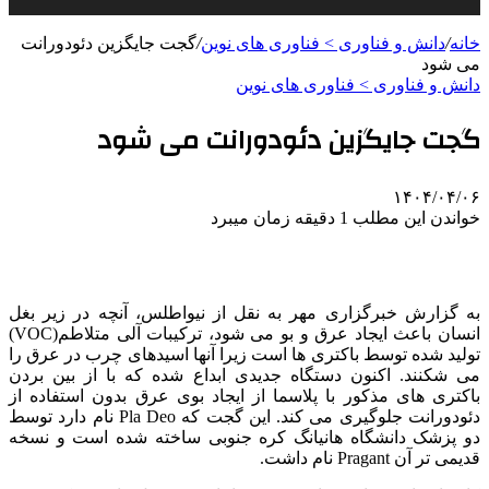
خانه
/
دانش و فناوری > فناوری های نوین
/
گجت جایگزین دئودورانت
می شود
دانش و فناوری > فناوری های نوین
گجت جایگزین دئودورانت می شود
۱۴۰۴/۰۴/۰۶
خواندن این مطلب 1 دقیقه زمان میبرد
به گزارش خبرگزاری مهر به نقل از نیواطلس، آنچه در زیر بغل
انسان باعث ایجاد عرق و بو می شود، ترکیبات آلی متلاطم(VOC)
تولید شده توسط باکتری ها است زیرا آنها اسیدهای چرب در عرق را
می شکنند. اکنون دستگاه جدیدی ابداع شده که با از بین بردن
باکتری های مذکور با پلاسما از ایجاد بوی عرق بدون استفاده از
دئودورانت جلوگیری می کند. این گجت که Pla Deo نام دارد توسط
دو پزشک دانشگاه هانیانگ کره جنوبی ساخته شده است و نسخه
قدیمی تر آن Pragant نام داشت.