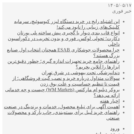
۱۴۰۵/۰۵/۱۷
خبر فوری
این اشتباه رایج در خرید دستگاه لیزر کیوسوئیچ، سرمایه
کلینیک‌های زیبایی را نابود می‌کند!
انواع قاب بندی دیوار با گچبری پیش ساخته پلی یورتان
دکارت؛ تحولی لوکس، فوری و بدون تخریب در دکوراسیون
داخلی
چرا محصولات جوشکاری ESAB همچنان انتخاب اول صنایع
بزرگ هستند؟
راهنمای جامع خرید تجهیزات اندازه گیری؛ چطور دقیق‌ترین
ابزارها را آنلاین بخریم؟
دندانپزشکی تحت بیهوشی در شرق تهران
سوالات متداول درباره خرید و نصب گیت فروشگاهی؛ از
قیمت تا تنظیم حساسیت و علت بوق زدن
بروکر دبلیو ام مارکتس (WM Markets) چیست و چه خدماتی
ارائه می‌دهد؟
اخبار هفته
اهمیت آگهی برای تبلیغ محصول، خدمات و برندینگ در صنعت
راهنمای خرید لیبل برای بسته‌بندی، چاپ بارکد و محصولات
صنعتی
ورود